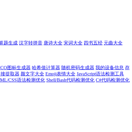
算题生成
汉字转拼音
唐诗大全
宋词大全
四书五经
元曲大全
ICO图标生成器
哈希值计算器
随机密码生成器
我的设备信息
存
l链接提取器
颜文字大全
Emoji表情大全
JavaScript语法检测工具
TML/CSS语法检测优化
Shell/Bash代码检测优化
C#代码检测优化