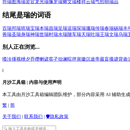
符瑞图
海瑞罢官
龙光瑞像
罗瑞卿
文瑞楼
祥云瑞气
熙朝瑞品
结尾是瑞的词语
百瑞
邦瑞
班瑞
宝瑞
本瑞
昌瑞
呈瑞
逞瑞
琛瑞
谶瑞
传瑞
春瑞
砀瑞
丰
善瑞
圣瑞
身瑞
神瑞
世瑞
时瑞
水瑞
随车瑞
天瑞
吐瑞
王瑞
文瑞
乌瑞
别人正在浏览...
喽
沴
揰
视
枻
夕
乔
攒
喇
谚
窖
孑
抬
谰
晥
拌
寅
徽
沉
途
帝
最
盲
搔
谴
背
盎
ℹ️
月沙工具箱 | 内容与使用声明
本工具由月沙工具箱编辑团队维护，部分内容采用 AI 辅助
繁
|
简
关于我们
|
联系我们
|
🛡️隐私政策