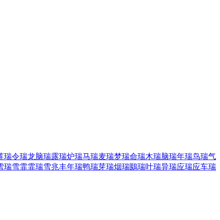
莲
瑞令
瑞龙脑
瑞露
瑞炉
瑞马
瑞麦
瑞梦
瑞命
瑞木
瑞脑
瑞年
瑞鸟
瑞气
雪
瑞雪霏霏
瑞雪兆丰年
瑞鸭
瑞芽
瑞烟
瑞鶠
瑞叶
瑞异
瑞应
瑞应车
瑞