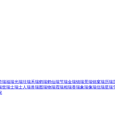
符
瑞福
瑞光
瑞珪
瑞禾
瑞鹤
瑞鹤仙
瑞节
瑞金
瑞锦
瑞景
瑞锦窠
瑞历
瑞
瑞世
瑞士
瑞士人
瑞兽
瑞图
瑞物
瑞霞
瑞相
瑞香
瑞象
瑞像
瑞信
瑞星
瑞
祝