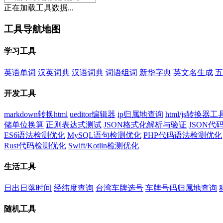
正在加载工具数据...
工具导航地图
学习工具
英语单词
汉英词典
汉语词典
词语组词
新华字典
英文名生成
五
开发工具
markdown转换html
ueditor编辑器
ip归属地查询
html/js转换器工
储单位换算
正则表达式测试
JSON格式化解析与验证
JSON
ES6语法检测优化
MySQL语句检测优化
PHP代码语法检测优化
Rust代码检测优化
Swift/Kotlin检测优化
生活工具
日出日落时间
经纬度查询
台湾车牌选号
车牌号码归属地查询
随机工具