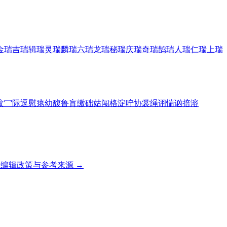
金瑞
吉瑞
辑瑞
灵瑞
麟瑞
六瑞
龙瑞
秘瑞
庆瑞
奇瑞
鹊瑞
人瑞
仁瑞
上瑞
玟
冖
际
逗
慰
瘪
幼
馥
鲁
肓
缴
础
姑
闯
格
淀
咛
协
裳
绳
诩
惴
讻
掊
溶
编辑政策与参考来源 →