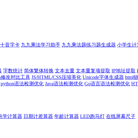
十音字卡
九九乘法学习助手
九九乘法题练习题生成器
小学生计
具
字数统计
简体繁体转换
文本去重
文本重复项提取
IP地址提取
代码修改对比工具
JS/HTML/CSS压缩美化
Unicode字体生成器
htm
python语法检测优化
Java语法检测优化
Go语言语法检测优化
H
科学计算器
日期计差算器
年龄计算器
LED跑马灯
在线屏幕尺子