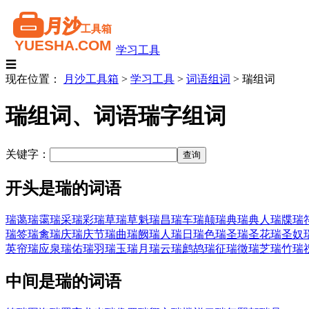
学习工具
☰
现在位置：
月沙工具箱
>
学习工具
>
词语组词
>
瑞组词
瑞组词、词语瑞字组词
关键字：
开头是瑞的词语
瑞蔼
瑞霭
瑞采
瑞彩
瑞草
瑞草魁
瑞昌
瑞车
瑞颠
瑞典
瑞典人
瑞牒
瑞
瑞签
瑞禽
瑞庆
瑞庆节
瑞曲
瑞阙
瑞人
瑞日
瑞色
瑞圣
瑞圣花
瑞圣奴
英帘
瑞应泉
瑞佑
瑞羽
瑞玉
瑞月
瑞云
瑞鹧鸪
瑞征
瑞徵
瑞芝
瑞竹
瑞
中间是瑞的词语