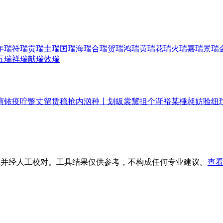
年瑞
符瑞
贡瑞
圭瑞
国瑞
海瑞
合瑞
贺瑞
鸿瑞
黄瑞
花瑞
火瑞
嘉瑞
景瑞
五瑞
祥瑞
献瑞
效瑞
演
铱
疫
咛
蹩
丈
留
赁
稳
抢
内
汹
种
丨
划
皈
裳
黧
抯
个
渐
裕
某
棰
昶
妨
验
纽
生成并经人工校对。工具结果仅供参考，不构成任何专业建议。
查看