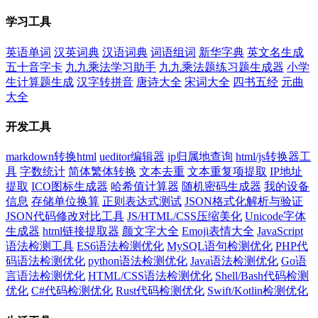
学习工具
英语单词
汉英词典
汉语词典
词语组词
新华字典
英文名生成
五十音字卡
九九乘法学习助手
九九乘法题练习题生成器
小学
生计算题生成
汉字转拼音
唐诗大全
宋词大全
四书五经
元曲
大全
开发工具
markdown转换html
ueditor编辑器
ip归属地查询
html/js转换器工
具
字数统计
简体繁体转换
文本去重
文本重复项提取
IP地址
提取
ICO图标生成器
哈希值计算器
随机密码生成器
我的设备
信息
存储单位换算
正则表达式测试
JSON格式化解析与验证
JSON代码修改对比工具
JS/HTML/CSS压缩美化
Unicode字体
生成器
html链接提取器
颜文字大全
Emoji表情大全
JavaScript
语法检测工具
ES6语法检测优化
MySQL语句检测优化
PHP代
码语法检测优化
python语法检测优化
Java语法检测优化
Go语
言语法检测优化
HTML/CSS语法检测优化
Shell/Bash代码检测
优化
C#代码检测优化
Rust代码检测优化
Swift/Kotlin检测优化