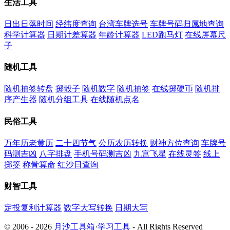
生活工具
日出日落时间
经纬度查询
台湾车牌选号
车牌号码归属地查询
科学计算器
日期计差算器
年龄计算器
LED跑马灯
在线屏幕尺
子
随机工具
随机抽签转盘
掷骰子
随机数字
随机抽签
在线掷硬币
随机排
序产生器
随机分组工具
在线随机点名
民俗工具
万年历老黄历
二十四节气
公历农历转换
财神方位查询
车牌号
码测吉凶
八字排盘
手机号码测吉凶
九宫飞星
在线灵签
线上
掷筊
称骨算命
红沙日查询
财智工具
定投复利计算器
数字大写转换
日期大写
© 2006 - 2026
月沙工具箱
·
学习工具
- All Rights Reserved