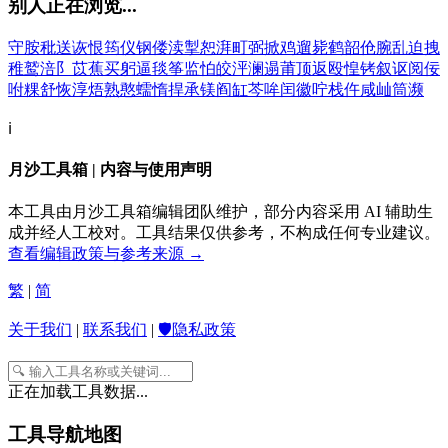
别人正在浏览...
守
胺
秕
送
诙
恨
筠
仪
钢
偻
渎
掣
恕
湃
町
弼
掀
鸡
遛
毙
鹤
韶
伧
腕
乱
迫
拽
稚
鹫
涪
阝
苡
蕉
买
躬
逼
毯
筝
监
怕
皎
泙
澜
遢
莆
顶
返
殴
惶
铐
叙
讴
阅
佞
咐
粿
舒
恢
淳
焐
熟
憨
蠕
惰
捍
承
镁
阎
缸
芩
哞
闰
徽
咛
栈
仵
咸
屾
筒
濒
ℹ️
月沙工具箱 | 内容与使用声明
本工具由月沙工具箱编辑团队维护，部分内容采用 AI 辅助生
成并经人工校对。工具结果仅供参考，不构成任何专业建议。
查看编辑政策与参考来源 →
繁
|
简
关于我们
|
联系我们
|
🛡️隐私政策
正在加载工具数据...
工具导航地图