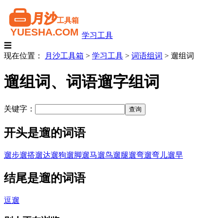
学习工具
☰
现在位置：
月沙工具箱
>
学习工具
>
词语组词
>
遛组词
遛组词、词语遛字组词
关键字：
开头是遛的词语
遛步
遛搭
遛达
遛狗
遛脚
遛马
遛鸟
遛腿
遛弯
遛弯儿
遛早
结尾是遛的词语
逗遛