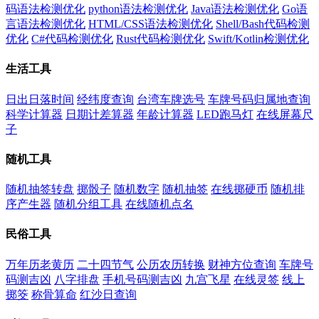
码语法检测优化
python语法检测优化
Java语法检测优化
Go语
言语法检测优化
HTML/CSS语法检测优化
Shell/Bash代码检测
优化
C#代码检测优化
Rust代码检测优化
Swift/Kotlin检测优化
生活工具
日出日落时间
经纬度查询
台湾车牌选号
车牌号码归属地查询
科学计算器
日期计差算器
年龄计算器
LED跑马灯
在线屏幕尺
子
随机工具
随机抽签转盘
掷骰子
随机数字
随机抽签
在线掷硬币
随机排
序产生器
随机分组工具
在线随机点名
民俗工具
万年历老黄历
二十四节气
公历农历转换
财神方位查询
车牌号
码测吉凶
八字排盘
手机号码测吉凶
九宫飞星
在线灵签
线上
掷筊
称骨算命
红沙日查询