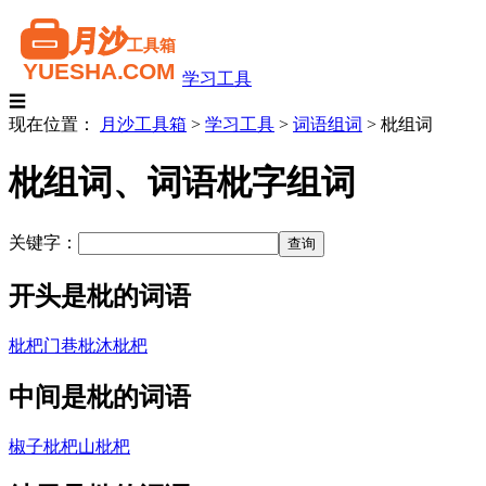
学习工具
☰
现在位置：
月沙工具箱
>
学习工具
>
词语组词
>
枇组词
枇组词、词语枇字组词
关键字：
开头是枇的词语
枇杷门巷
枇沐
枇杷
中间是枇的词语
椒子枇杷
山枇杷