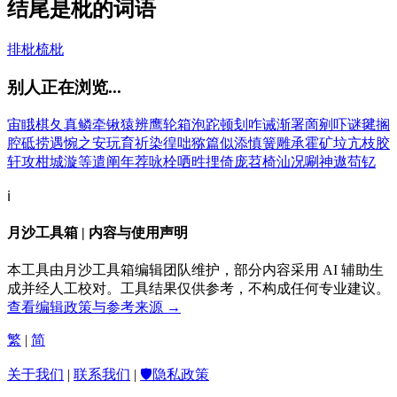
结尾是枇的词语
排枇
梳枇
别人正在浏览...
宙
睋
棋
夂
真
鳞
牵
锹
猿
辨
鹰
轮
箱
泡
跎
顿
刬
咋
诫
渐
署
啇
剜
吓
谜
毽
搁
腔
砥
捞
遇
惋
之
安
玩
育
祈
染
徨
咄
猕
篇
似
添
慎
簧
雕
承
霍
矿
垃
亢
枝
胶
轩
攻
柑
城
漩
等
遣
阐
年
荐
咏
栓
哂
甠
捚
倚
庞
苕
椅
汕
况
唰
神
遨
苟
钇
ℹ️
月沙工具箱 | 内容与使用声明
本工具由月沙工具箱编辑团队维护，部分内容采用 AI 辅助生
成并经人工校对。工具结果仅供参考，不构成任何专业建议。
查看编辑政策与参考来源 →
繁
|
简
关于我们
|
联系我们
|
🛡️隐私政策