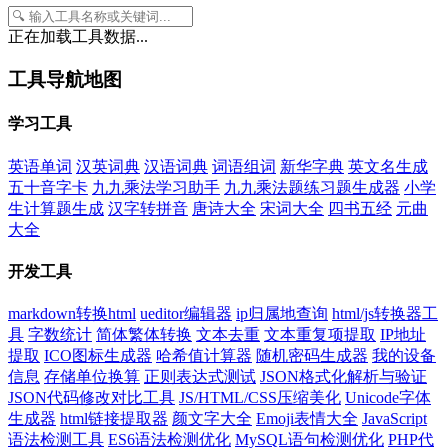
正在加载工具数据...
工具导航地图
学习工具
英语单词
汉英词典
汉语词典
词语组词
新华字典
英文名生成
五十音字卡
九九乘法学习助手
九九乘法题练习题生成器
小学
生计算题生成
汉字转拼音
唐诗大全
宋词大全
四书五经
元曲
大全
开发工具
markdown转换html
ueditor编辑器
ip归属地查询
html/js转换器工
具
字数统计
简体繁体转换
文本去重
文本重复项提取
IP地址
提取
ICO图标生成器
哈希值计算器
随机密码生成器
我的设备
信息
存储单位换算
正则表达式测试
JSON格式化解析与验证
JSON代码修改对比工具
JS/HTML/CSS压缩美化
Unicode字体
生成器
html链接提取器
颜文字大全
Emoji表情大全
JavaScript
语法检测工具
ES6语法检测优化
MySQL语句检测优化
PHP代