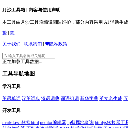
月沙工具箱 | 内容与使用声明
本工具由月沙工具箱编辑团队维护，部分内容采用 AI 辅助
繁
|
简
关于我们
|
联系我们
|
🛡️隐私政策
正在加载工具数据...
工具导航地图
学习工具
英语单词
汉英词典
汉语词典
词语组词
新华字典
英文名生成
五
开发工具
markdown转换html
ueditor编辑器
ip归属地查询
html/js转换器工