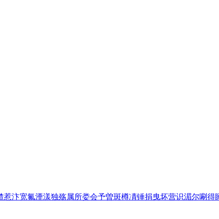
楂
惹
汴
宽
氟
湮
漾
独
殇
属
所
娄
会
予
曽
斑
樽
凊
锤
捐
曳
坏
营
识
湄
尔
唰
得