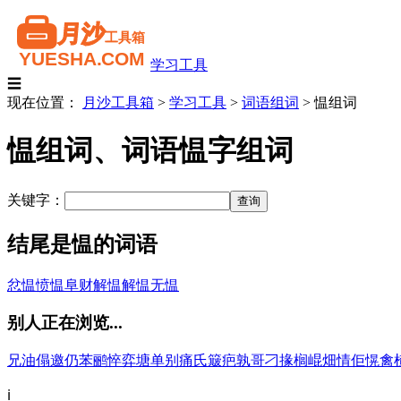
学习工具
☰
现在位置：
月沙工具箱
>
学习工具
>
词语组词
>
愠组词
愠组词、词语愠字组词
关键字：
结尾是愠的词语
忿愠
愤愠
阜财解愠
解愠
无愠
别人正在浏览...
兄
油
傝
邀
仍
苯
鹂
悴
弈
塘
单
别
痛
氏
簸
疤
孰
哥
刁
掾
榈
崐
畑
情
佢
愰
禽
ℹ️