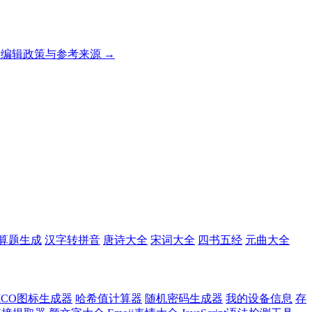
编辑政策与参考来源 →
算题生成
汉字转拼音
唐诗大全
宋词大全
四书五经
元曲大全
ICO图标生成器
哈希值计算器
随机密码生成器
我的设备信息
存