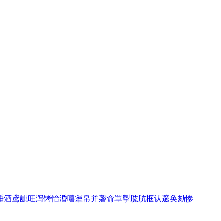
睡
酒
鸢
龇
旺
泻
铐
怡
涽
嘻
犟
帛
并
磬
俞
罩
掣
肱
肮
框
认
邃
奂
劾
惨