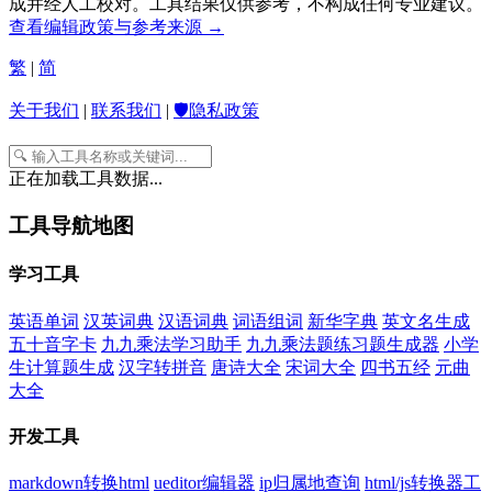
成并经人工校对。工具结果仅供参考，不构成任何专业建议。
查看编辑政策与参考来源 →
繁
|
简
关于我们
|
联系我们
|
🛡️隐私政策
正在加载工具数据...
工具导航地图
学习工具
英语单词
汉英词典
汉语词典
词语组词
新华字典
英文名生成
五十音字卡
九九乘法学习助手
九九乘法题练习题生成器
小学
生计算题生成
汉字转拼音
唐诗大全
宋词大全
四书五经
元曲
大全
开发工具
markdown转换html
ueditor编辑器
ip归属地查询
html/js转换器工