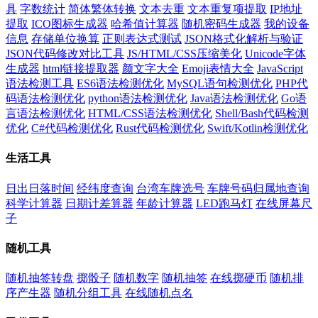
具
字数统计
简体繁体转换
文本去重
文本重复项提取
IP地址
提取
ICO图标生成器
哈希值计算器
随机密码生成器
我的设备
信息
存储单位换算
正则表达式测试
JSON格式化解析与验证
JSON代码修改对比工具
JS/HTML/CSS压缩美化
Unicode字体
生成器
html链接提取器
颜文字大全
Emoji表情大全
JavaScript
语法检测工具
ES6语法检测优化
MySQL语句检测优化
PHP代
码语法检测优化
python语法检测优化
Java语法检测优化
Go语
言语法检测优化
HTML/CSS语法检测优化
Shell/Bash代码检测
优化
C#代码检测优化
Rust代码检测优化
Swift/Kotlin检测优化
生活工具
日出日落时间
经纬度查询
台湾车牌选号
车牌号码归属地查询
科学计算器
日期计差算器
年龄计算器
LED跑马灯
在线屏幕尺
子
随机工具
随机抽签转盘
掷骰子
随机数字
随机抽签
在线掷硬币
随机排
序产生器
随机分组工具
在线随机点名