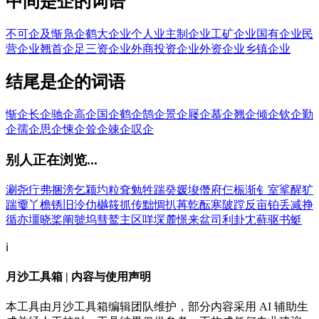
中间是企的词语
不可企及
惭凫企鹤
大企业
个人业主制企业
工矿企业
国有企业
民
营企业
翘首企足
三资企业
外商投资企业
外资企业
乡镇企业
结尾是企的词语
惭企
长企
驰企
高企
国企
鹤企
鹄企
景企
屦企
慕企
翘企
倾企
钦企
勤
企
孺企
思企
悚企
耸企
竦企
叹企
别人正在浏览...
涮
尧
疔
弗
捆
滂
乞
颍
圴
粒
耷
勉
牲
踹
癸
媛
埈
僭
府
仨
桭
渐
钅
室
挲
醒
犷
踹
嫑
丫
檐
锈
旧
泠
仂
樾
筱
抓
传
黜
惆
扒
苒
亁
酝
寒
陂
蹚
反
亩
铂
丢
减
挣
循
亦
壃
晓
桨
阐
虢
坞
彗
鹫
主
区
咩
堔
麓
憬
来
盆
司
利
卦
冘
藓
驱
书
蜓
ℹ️
月沙工具箱 | 内容与使用声明
本工具由月沙工具箱编辑团队维护，部分内容采用 AI 辅助生