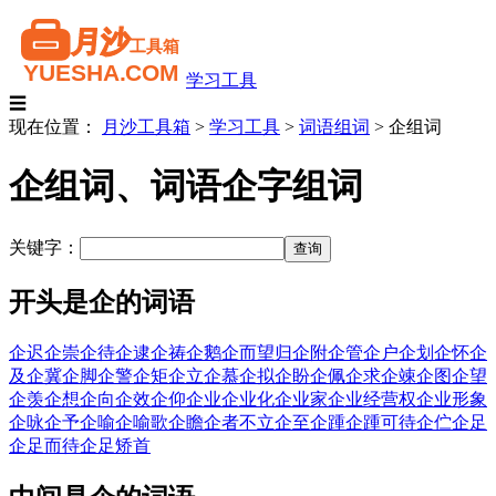
学习工具
☰
现在位置：
月沙工具箱
>
学习工具
>
词语组词
>
企组词
企组词、词语企字组词
关键字：
开头是企的词语
企迟
企崇
企待
企逮
企祷
企鹅
企而望归
企附
企管
企户
企划
企怀
企
及
企冀
企脚
企警
企矩
企立
企慕
企拟
企盼
企佩
企求
企竦
企图
企望
企羡
企想
企向
企效
企仰
企业
企业化
企业家
企业经营权
企业形象
企咏
企予
企喻
企喻歌
企瞻
企者不立
企至
企踵
企踵可待
企伫
企足
企足而待
企足矫首