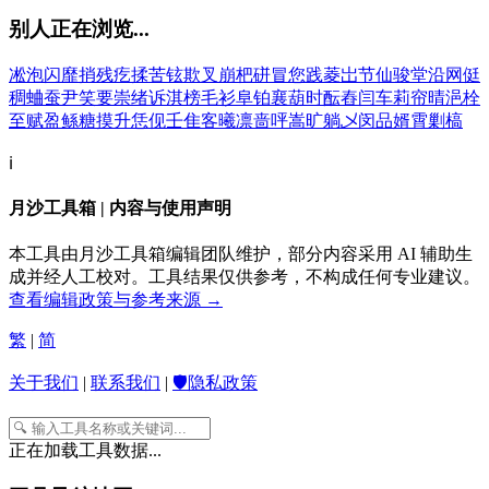
别人正在浏览...
凇
泡
闪
靡
捎
残
疙
揉
苦
铉
欺
叉
崩
杷
硑
冒
您
践
菱
岀
节
仙
骏
堂
沿
网
侹
稠
蛐
蚕
尹
笑
要
崇
绪
诉
淇
榜
毛
衫
阜
铂
襄
葫
时
酝
舂
闫
车
莉
帘
晴
浥
栓
至
赋
盈
鲧
糖
摸
升
恁
伣
壬
隹
客
曦
凛
啬
呯
嵩
旷
躺
乄
闵
品
婿
霄
剿
槁
ℹ️
月沙工具箱 | 内容与使用声明
本工具由月沙工具箱编辑团队维护，部分内容采用 AI 辅助生
成并经人工校对。工具结果仅供参考，不构成任何专业建议。
查看编辑政策与参考来源 →
繁
|
简
关于我们
|
联系我们
|
🛡️隐私政策
正在加载工具数据...