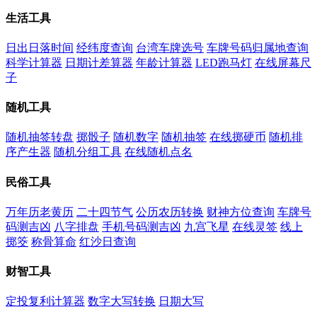
生活工具
日出日落时间
经纬度查询
台湾车牌选号
车牌号码归属地查询
科学计算器
日期计差算器
年龄计算器
LED跑马灯
在线屏幕尺
子
随机工具
随机抽签转盘
掷骰子
随机数字
随机抽签
在线掷硬币
随机排
序产生器
随机分组工具
在线随机点名
民俗工具
万年历老黄历
二十四节气
公历农历转换
财神方位查询
车牌号
码测吉凶
八字排盘
手机号码测吉凶
九宫飞星
在线灵签
线上
掷筊
称骨算命
红沙日查询
财智工具
定投复利计算器
数字大写转换
日期大写