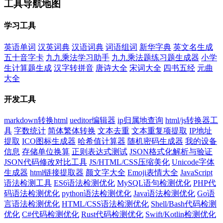
工具导航地图
学习工具
英语单词
汉英词典
汉语词典
词语组词
新华字典
英文名生成
五十音字卡
九九乘法学习助手
九九乘法题练习题生成器
小学
生计算题生成
汉字转拼音
唐诗大全
宋词大全
四书五经
元曲
大全
开发工具
markdown转换html
ueditor编辑器
ip归属地查询
html/js转换器工
具
字数统计
简体繁体转换
文本去重
文本重复项提取
IP地址
提取
ICO图标生成器
哈希值计算器
随机密码生成器
我的设备
信息
存储单位换算
正则表达式测试
JSON格式化解析与验证
JSON代码修改对比工具
JS/HTML/CSS压缩美化
Unicode字体
生成器
html链接提取器
颜文字大全
Emoji表情大全
JavaScript
语法检测工具
ES6语法检测优化
MySQL语句检测优化
PHP代
码语法检测优化
python语法检测优化
Java语法检测优化
Go语
言语法检测优化
HTML/CSS语法检测优化
Shell/Bash代码检测
优化
C#代码检测优化
Rust代码检测优化
Swift/Kotlin检测优化