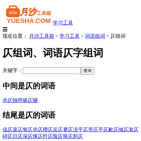
学习工具
☰
现在位置：
月沙工具箱
>
学习工具
>
词语组词
>
仄组词
仄组词、词语仄字组词
关键字：
中间是仄的词语
赤仄钱
明扬仄陋
结尾是仄的词语
偪仄
逼仄
惭仄
赤仄
欑仄
反仄
蹇仄
没平仄
旁仄
平仄
歉仄
倾仄
湫仄
碕仄
日仄
深仄
悚仄
纤仄
险仄
狭仄
斜仄