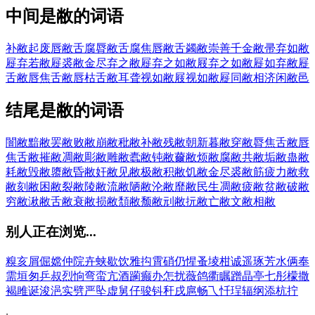
中间是敝的词语
补敝起废
唇敝舌腐
脣敝舌腐
焦唇敝舌
蠲敝崇善
千金敝帚
弃如敝
屣
弃若敝屣
裘敝金尽
弃之敝屣
弃之如敝屐
弃之如敝屣
如弃敝屣
舌敝唇焦
舌敝唇枯
舌敝耳聋
视如敝屐
视如敝屣
同敝相济
闲敝邑
结尾是敝的词语
闇敝
黯敝
罢敝
败敝
崩敝
秕敝
补敝
残敝
朝新暮敝
穿敝
脣焦舌敝
唇
焦舌敝
摧敝
凋敝
彫敝
雕敝
蠹敝
钝敝
薾敝
烦敝
腐敝
共敝
垢敝
蛊敝
耗敝
毁敝
隳敝
昏敝
奸敝
见敝
极敝
积敝
饥敝
金尽裘敝
筋疲力敝
救
敝
刻敝
困敝
裂敝
陵敝
流敝
陋敝
沦敝
靡敝
民生凋敝
疲敝
贫敝
破敝
穷敝
湫敝
舌敝
衰敝
损敝
頽敝
颓敝
刓敝
抏敝
亡敝
文敝
相敝
别人正在浏览...
糗
亥
屑
倔
嫦
仲
院
卉
蛱
歇
饮
雅
抅
霄
硝
仍
惺
蚤
堎
柑
诚
遥
琢
芳
水
俩
奉
需
垣
匆
乒
叔
烈
恦
弯
蛮
亢
酒
躏
癫
办
怎
扰
薇
鸽
衢
瞩
蹭
晶
亭
七
彤
檬
撒
褐
雎
诞
浚
浥
实
劈
严
坠
虚
舅
仔
骏
钭
秆
戌
扈
畅
乁
忏
珵
辐
纲
添
杭
拧