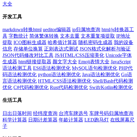
大全
开发工具
markdown转换html
ueditor编辑器
ip归属地查询
html/js转换器工
具
字数统计
简体繁体转换
文本去重
文本重复项提取
IP地址
提取
ICO图标生成器
哈希值计算器
随机密码生成器
我的设备
信息
存储单位换算
正则表达式测试
JSON格式化解析与验证
JSON代码修改对比工具
JS/HTML/CSS压缩美化
Unicode字体
生成器
html链接提取器
颜文字大全
Emoji表情大全
JavaScript
语法检测工具
ES6语法检测优化
MySQL语句检测优化
PHP代
码语法检测优化
python语法检测优化
Java语法检测优化
Go语
言语法检测优化
HTML/CSS语法检测优化
Shell/Bash代码检测
优化
C#代码检测优化
Rust代码检测优化
Swift/Kotlin检测优化
生活工具
日出日落时间
经纬度查询
台湾车牌选号
车牌号码归属地查询
科学计算器
日期计差算器
年龄计算器
LED跑马灯
在线屏幕尺
子