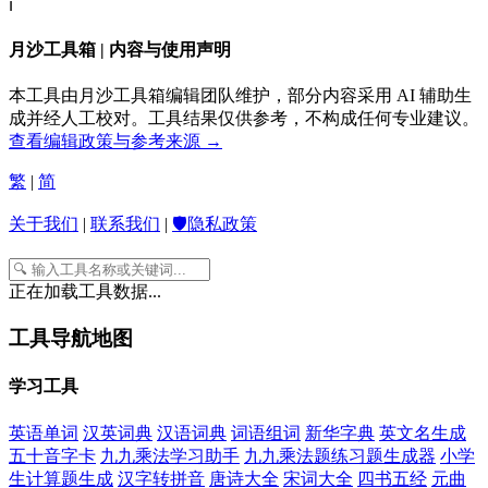
ℹ️
月沙工具箱 | 内容与使用声明
本工具由月沙工具箱编辑团队维护，部分内容采用 AI 辅助生
成并经人工校对。工具结果仅供参考，不构成任何专业建议。
查看编辑政策与参考来源 →
繁
|
简
关于我们
|
联系我们
|
🛡️隐私政策
正在加载工具数据...
工具导航地图
学习工具
英语单词
汉英词典
汉语词典
词语组词
新华字典
英文名生成
五十音字卡
九九乘法学习助手
九九乘法题练习题生成器
小学
生计算题生成
汉字转拼音
唐诗大全
宋词大全
四书五经
元曲