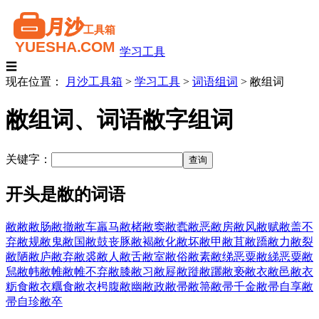
学习工具
☰
现在位置：
月沙工具箱
>
学习工具
>
词语组词
>
敝组词
敝组词、词语敝字组词
关键字：
开头是敝的词语
敝敝
敝肠
敝撤
敝车羸马
敝楮
敝窦
敝蠹
敝恶
敝房
敝风
敝赋
敝盖不
弃
敝规
敝鬼
敝国
敝鼓丧豚
敝褐
敝化
敝坏
敝甲
敝苴
敝蹻
敝力
敝裂
敝陋
敝庐
敝弃
敝裘
敝人
敝舌
敝室
敝俗
敝素
敝绨恶粟
敝綈恶粟
敝
舃
敝帏
敝帷
敝帷不弃
敝膝
敝习
敝屣
敝蹝
敝躧
敝亵
敝衣
敝邑
敝衣
粝食
敝衣糲食
敝衣枵腹
敝幽
敝政
敝帚
敝箒
敝帚千金
敝帚自享
敝
帚自珍
敝卒