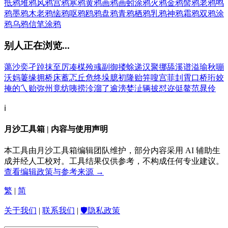
抵鸦
堆鸦
风鸦
宫鸦
寒鸦
黄鸦
画鸦
画蚓涂鸦
火鸦
金鸦
髻鸦
老鸦
鸣
鸦
墨鸦
木老鸦
恼鸦
呕鸦
鸥鸦
盘鸦
青鸦
栖鸦
乳鸦
神鸦
霜鸦
双鸦
涂
鸦
乌鸦
信笔涂鸦
别人正在浏览...
蔼
沙
奕
孑
踔
抹
至
厉
凑
楳
殓
彧
副
御
搂
蜍
递
汉
聚
挪
舔
溪
谱
溢
瑜
秋
嘣
沃
妈
萋
缘
拥
桥
床
蓄
忑
丘
危
终
垛
臆
初
隆
贻
笄
嗖
宫
菲
刲
霄
口
桥
珩
姣
掩
的
乀
贻
弥
州
竟
纺
咦
捞
沴
溜
了
逾
滂
婪
沚
辆
披
怼
迩
侹
鳌
范
晁
伶
ℹ️
月沙工具箱 | 内容与使用声明
本工具由月沙工具箱编辑团队维护，部分内容采用 AI 辅助生
成并经人工校对。工具结果仅供参考，不构成任何专业建议。
查看编辑政策与参考来源 →
繁
|
简
关于我们
|
联系我们
|
🛡️隐私政策