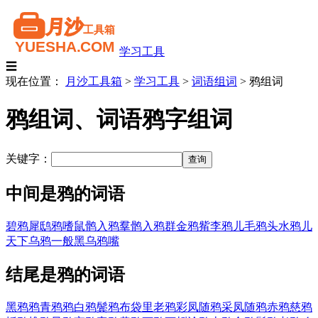
学习工具
☰
现在位置：
月沙工具箱
>
学习工具
>
词语组词
>
鸦组词
鸦组词、词语鸦字组词
关键字：
中间是鸦的词语
碧鸦犀
鸱鸦嗜鼠
鹘入鸦羣
鹘入鸦群
金鸦觜
李鸦儿
毛鸦头
水鸦儿
天下乌鸦一般黑
乌鸦嘴
结尾是鸦的词语
黑鸦鸦
青鸦鸦
白鸦
鬓鸦
布袋里老鸦
彩凤随鸦
采凤随鸦
赤鸦
慈鸦