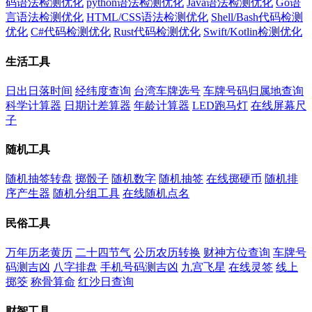
码语法检测优化
python语法检测优化
Java语法检测优化
Go语
言语法检测优化
HTML/CSS语法检测优化
Shell/Bash代码检测
优化
C#代码检测优化
Rust代码检测优化
Swift/Kotlin检测优化
生活工具
日出日落时间
经纬度查询
台湾车牌选号
车牌号码归属地查询
科学计算器
日期计差算器
年龄计算器
LED跑马灯
在线屏幕尺
子
随机工具
随机抽签转盘
掷骰子
随机数字
随机抽签
在线掷硬币
随机排
序产生器
随机分组工具
在线随机点名
民俗工具
万年历老黄历
二十四节气
公历农历转换
财神方位查询
车牌号
码测吉凶
八字排盘
手机号码测吉凶
九宫飞星
在线灵签
线上
掷筊
称骨算命
红沙日查询
财智工具