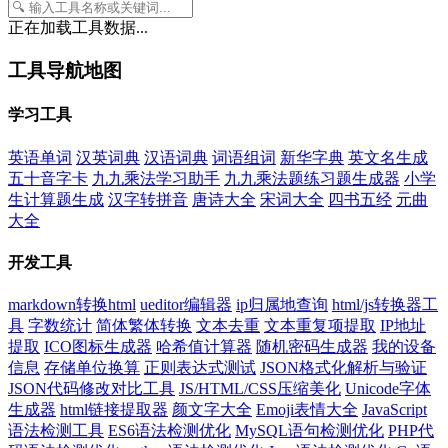
正在加载工具数据...
工具导航地图
学习工具
英语单词
汉英词典
汉语词典
词语组词
新华字典
英文名生成
五十音字卡
九九乘法学习助手
九九乘法题练习题生成器
小学
生计算题生成
汉字转拼音
唐诗大全
宋词大全
四书五经
元曲
大全
开发工具
markdown转换html
ueditor编辑器
ip归属地查询
html/js转换器工
具
字数统计
简体繁体转换
文本去重
文本重复项提取
IP地址
提取
ICO图标生成器
哈希值计算器
随机密码生成器
我的设备
信息
存储单位换算
正则表达式测试
JSON格式化解析与验证
JSON代码修改对比工具
JS/HTML/CSS压缩美化
Unicode字体
生成器
html链接提取器
颜文字大全
Emoji表情大全
JavaScript
语法检测工具
ES6语法检测优化
MySQL语句检测优化
PHP代