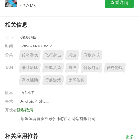
查看详情
62.74MB
相关信息
大小
68.66MB
时间
2026-08-10 09:51
分类
传奇游戏
飞行射击
桌游
宠物养成
TAG
卡牌策略
策略战争
养成
音乐舞蹈
传奇游戏
游戏辅助
策略游戏
休闲益智
版本
V2.4.7
要求
Android 4.5以上
开发者
隐私政策
乐鱼体育首页登录(中国)官方网站有限公司
相关应用推荐
更多