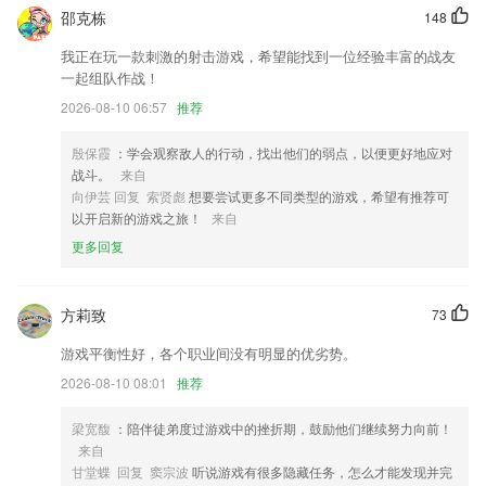
邵克栋
148
首页新增多聚合服务页面；
我正在玩一款刺激的射击游戏，希望能找到一位经验丰富的战友
完善隐私和更新sdk。
一起组队作战！
新增系统设置功能
2026-08-10 06:57
推荐
联系我们
以上就是乐鱼体育首页登录的介绍，如果您喜欢这款软件，您可以到应用
殷保霞
：学会观察敌人的行动，找出他们的弱点，以便更好地应对
商店进行打分评论，说出您的使用经历，以帮助我们更好的对产品进行优
战斗。
来自
化修改。
向伊芸 回复 索贤彪
想要尝试更多不同类型的游戏，希望有推荐可
以开启新的游戏之旅！
来自
更多回复
方莉致
73
游戏平衡性好，各个职业间没有明显的优劣势。
2026-08-10 08:01
推荐
梁宽馥
：陪伴徒弟度过游戏中的挫折期，鼓励他们继续努力向前！
来自
甘堂蝶 回复 窦宗波
听说游戏有很多隐藏任务，怎么才能发现并完