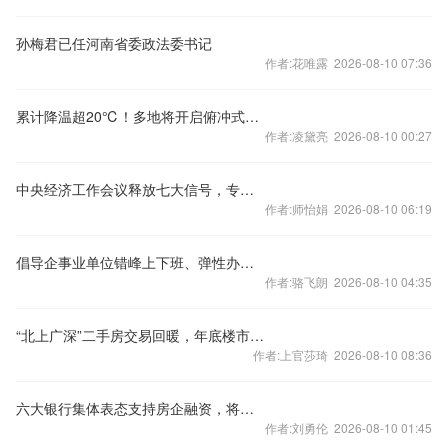
孙梅君已任河南省委政法委书记
作者:花唯露 2026-08-10 07:36
累计降温超20℃！多地将开启俯冲式降温
作者:凌黛亮 2026-08-10 00:27
中央经济工作会议释放七大信号，专家火线解读
作者:师怡娟 2026-08-10 06:19
倡导企事业单位错峰上下班、弹性办公！北京发布七条响应措施
作者:骆飞朗 2026-08-10 04:35
“北上广深”二手房交易回暖，年底楼市怎样看？
作者:上官莎琦 2026-08-10 08:36
六大银行集体表态支持房企融资，将如何影响楼市？
作者:刘勇伦 2026-08-10 01:45