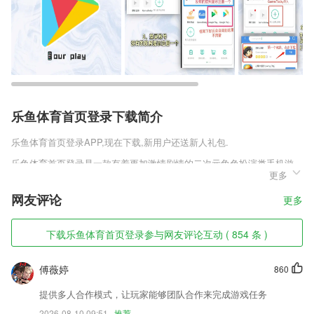
乐鱼体育首页登录下载简介
乐鱼体育首页登录
APP,现在下载,新用户还送新人礼包.
乐鱼体育首页登录是一款有着更加激情剧情的二次元角色扮演类手机游
更多
戏，你将成为游戏中的主角，在不同的关卡中奋力战斗，享受各种激情的
对决。大量的军团将会任你自由的寻找不同的组织，通过团队战斗的模式
网友评论
更多
可以快速的提升等级，并获得更多的装备奖励。
乐鱼体育首页登录软件特色
下载乐鱼体育首页登录参与网友评论互动 ( 854 条 )
1,可提供全国各省疾控预防控制中心冷链监测平台接入服务。
傅薇婷
860
2,以关注民生、问政互动、解疑释惑、便民服务为宗旨；
3,所有2265用户都可以随时掌握不同的技巧，轻松就可以打造。
提供多人合作模式，让玩家能够团队合作来完成游戏任务
2026-08-10 09:51
推荐