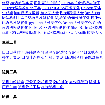
信息
存储单位换算
正则表达式测试
JSON格式化解析与验证
JSON代码修改对比工具
JS/HTML/CSS压缩美化
Unicode字体
生成器
html链接提取器
颜文字大全
Emoji表情大全
JavaScript
语法检测工具
ES6语法检测优化
MySQL语句检测优化
PHP代
码语法检测优化
python语法检测优化
Java语法检测优化
Go语
言语法检测优化
HTML/CSS语法检测优化
Shell/Bash代码检测
优化
C#代码检测优化
Rust代码检测优化
Swift/Kotlin检测优化
生活工具
日出日落时间
经纬度查询
台湾车牌选号
车牌号码归属地查询
科学计算器
日期计差算器
年龄计算器
LED跑马灯
在线屏幕尺
子
随机工具
随机抽签转盘
掷骰子
随机数字
随机抽签
在线掷硬币
随机排
序产生器
随机分组工具
在线随机点名
民俗工具