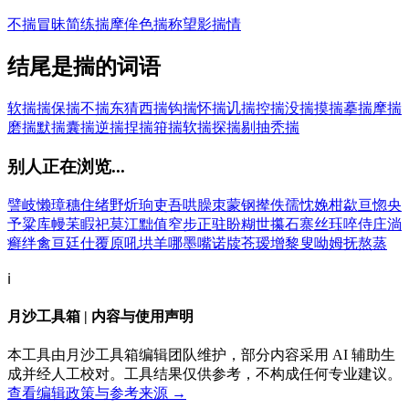
不揣冒昧
简练揣摩
侔色揣称
望影揣情
结尾是揣的词语
软揣揣
保揣
不揣
东猜西揣
钩揣
怀揣
讥揣
控揣
没揣
摸揣
摹揣
摩揣
磨揣
默揣
囊揣
逆揣
捏揣
箝揣
软揣
探揣
剔抽秃揣
别人正在浏览...
譬
岐
懒
璋
穗
住
绪
野
炘
珦
吏
吾
哄
臊
朿
蒙
钢
撵
佚
孺
忱
娩
柑
歘
亘
惚
央
予
粱
库
幔
苿
睱
祀
莫
江
黜
值
窄
步
正
驻
盼
糊
世
攥
石
寨
丝
珏
啐
侍
庄
淌
癣
绊
禽
亘
廷
仕
覆
原
吼
垬
羊
哪
墨
嘴
诺
牍
苍
瑷
增
黎
叟
呦
姆
抚
熬
蒸
ℹ️
月沙工具箱 | 内容与使用声明
本工具由月沙工具箱编辑团队维护，部分内容采用 AI 辅助生
成并经人工校对。工具结果仅供参考，不构成任何专业建议。
查看编辑政策与参考来源 →