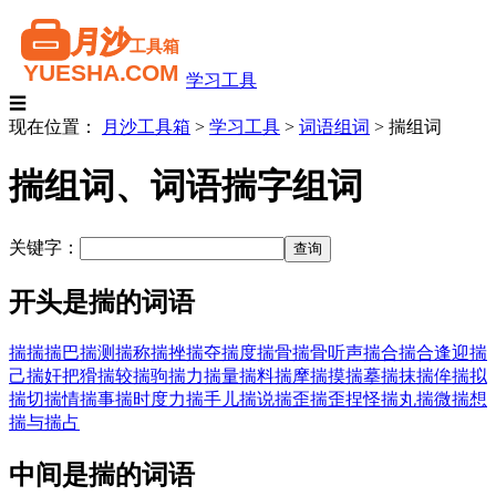
学习工具
☰
现在位置：
月沙工具箱
>
学习工具
>
词语组词
>
揣组词
揣组词、词语揣字组词
关键字：
开头是揣的词语
揣揣
揣巴
揣测
揣称
揣挫
揣夺
揣度
揣骨
揣骨听声
揣合
揣合逢迎
揣
己
揣奸把猾
揣较
揣驹
揣力
揣量
揣料
揣摩
揣摸
揣摹
揣抹
揣侔
揣拟
揣切
揣情
揣事
揣时度力
揣手儿
揣说
揣歪
揣歪捏怪
揣丸
揣微
揣想
揣与
揣占
中间是揣的词语