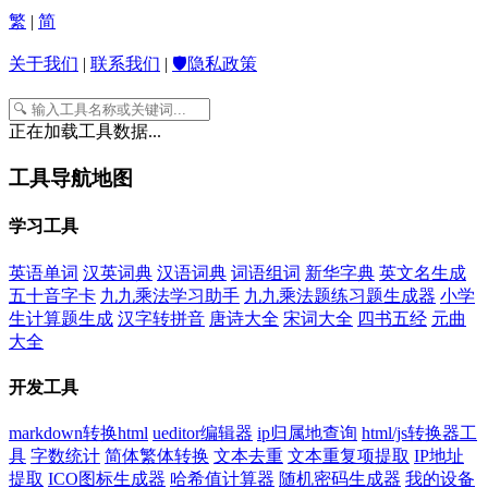
繁
|
简
关于我们
|
联系我们
|
🛡️隐私政策
正在加载工具数据...
工具导航地图
学习工具
英语单词
汉英词典
汉语词典
词语组词
新华字典
英文名生成
五十音字卡
九九乘法学习助手
九九乘法题练习题生成器
小学
生计算题生成
汉字转拼音
唐诗大全
宋词大全
四书五经
元曲
大全
开发工具
markdown转换html
ueditor编辑器
ip归属地查询
html/js转换器工
具
字数统计
简体繁体转换
文本去重
文本重复项提取
IP地址
提取
ICO图标生成器
哈希值计算器
随机密码生成器
我的设备