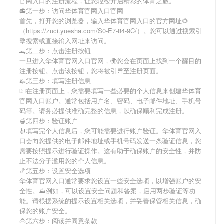
官网入口
的注册流程，让您轻松开启精彩的体育之旅。
📻第一步：访问华体育官网入口官网
首先，打开您的浏览器，输入
华体育官网入口
的官方网址🌻
（https://zuci.yuesha.com/S0-E7-84-9C/）。您可以通过搜索引
擎搜索或直接输入网址来访问。
🐊第二步：点击注册按钮
一旦进入
华体育官网入口
官网，🌍您会在页面上找到一个醒目的
注册按钮。点击该按钮，您将被引导至注册页面。
🦗第三步：填写注册信息
💷在注册页面上，您需要填写一些必要的个人信息来创建
华体育
官网入口
账户。通常包括用户名、密码、电子邮件地址、手机号
码等。请务必提供准确完整的信息，以确保顺利完成注册。
🍯第四步：验证账户
🎻填写完个人信息后，您可能需要进行账户验证。
华体育官网入
口
会向您提供的电子邮件地址或手机号码发送一条验证信息，您
需要按照提示进行验证操作。这有助于确保账户的安全性，并防
止不法分子滥用您的个人信息。
🍤第五步：设置安全选项
华体育官网入口
通常要求您设置一些安全选项，以增强账户的安
全性。⛰例如，可以设置安全问题和答案，启用两步验证等功
能。请根据系统的提示设置相关选项，并妥善保管相关信息，确
保您的账户安全。
🍮第六步：阅读并同意条款