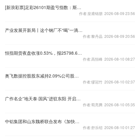
[新浪彩票]足彩26101期盈亏指数：斯达不败可期
作者:皇甫锦朋 2026-08-09 23:56
产业发展开新局丨这个钢厂不“喝”一滴地下水
作者:黎丹晶 2026-08-09 20:56
恒指期货夜盘收涨0.53%，报25798.60点，高水130.57点。
作者:高恒峰 2026-08-10 08:27
奥飞数据控股股东减持2.09%公司股份,套现约4.5亿元,公司股价年内涨28%
作者:缪冠竹 2026-08-10 02:37
广作名企”地天泰·国风”进驻东阳 开启长三角新征程
作者:荀亮腾 2026-08-10 05:35
中铝集团和山东魏桥联合发布《加快铝工业绿色低碳发展联合倡议书》
作者:舒乐绍 2026-08-10 01:27