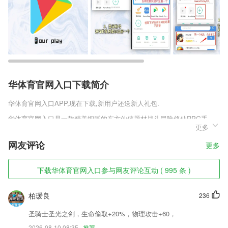
华体育官网入口下载简介
华体育官网入口
APP,现在下载,新用户还送新人礼包.
华体育官网入口是一款精美细腻的东方仙侠题材战斗冒险修仙RPG手
更多
游。仙侠世界，辽阔唯美的地图，优美的风光场景，带给玩家身临其境的
体验，各种炫酷无比的战斗，随时在指尖上演。游走在野怪boss之间，
网友评论
更多
震撼人心的技能特效，精彩无限的战斗竞技的副本，尽情体验元灵至圣手
游公测版修仙的乐趣。
下载华体育官网入口参与网友评论互动 ( 995 条 )
华体育官网入口软件特色
1,【在线课堂】
柏瑗良
236
2,每日一练：帮助您养成坚持练题的好习惯。
圣骑士圣光之剑，生命偷取+20%，物理攻击+60，
3,合理规划，科学管理孩子的学习时间和速度。
2026-08-10 08:35
推荐