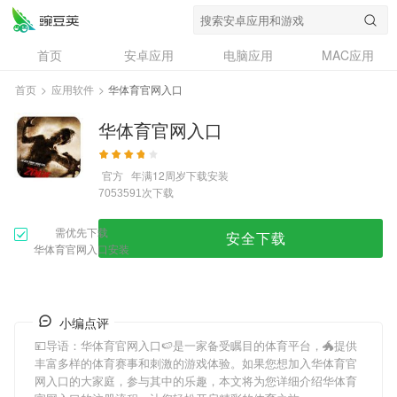
首页
安卓应用
电脑应用
MAC应用
资讯
专题
设计奖
创意应用
首页
>
应用软件
>
华体育官网入口
问答
华体育官网入口
官方
年满12周岁
下载安装
次下载
7053591
需优先下载
安全下载
华体育官网入口安装
小编点评
💴导语：
华体育官网入口
🍉是一家备受瞩目的体育平台，🐲提供
丰富多样的体育赛事和刺激的游戏体验。如果您想加入
华体育官
网入口
的大家庭，参与其中的乐趣，本文将为您详细介绍
华体育