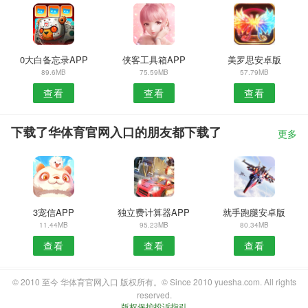
0大白备忘录APP
侠客工具箱APP
美罗思安卓版
89.6MB
75.59MB
57.79MB
查看
查看
查看
下载了华体育官网入口的朋友都下载了
更多
3宠信APP
独立费计算器APP
就手跑腿安卓版
11.44MB
95.23MB
80.34MB
查看
查看
查看
© 2010 至今 华体育官网入口 版权所有。© Since 2010 yuesha.com. All rights
reserved.
版权保护投诉指引