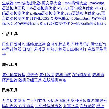
生成器
html链接提取器
颜文字大全
Emoji表情大全
JavaScript
语法检测工具
ES6语法检测优化
MySQL语句检测优化
PHP代
码语法检测优化
python语法检测优化
Java语法检测优化
Go语
言语法检测优化
HTML/CSS语法检测优化
Shell/Bash代码检测
优化
C#代码检测优化
Rust代码检测优化
Swift/Kotlin检测优化
生活工具
日出日落时间
经纬度查询
台湾车牌选号
车牌号码归属地查询
科学计算器
日期计差算器
年龄计算器
LED跑马灯
在线屏幕尺
子
随机工具
随机抽签转盘
掷骰子
随机数字
随机抽签
在线掷硬币
随机排
序产生器
随机分组工具
在线随机点名
民俗工具
万年历老黄历
二十四节气
公历农历转换
财神方位查询
车牌号
码测吉凶
八字排盘
手机号码测吉凶
九宫飞星
在线灵签
线上