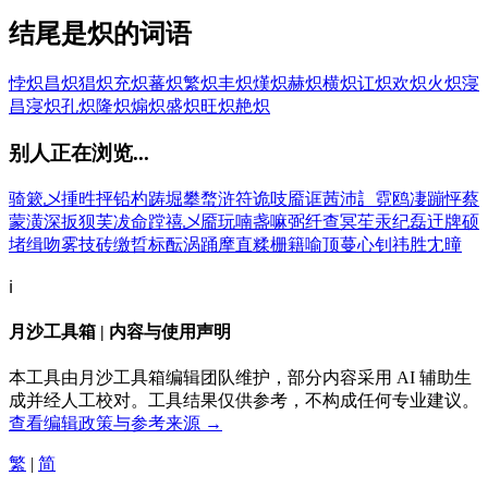
结尾是炽的词语
悖炽
昌炽
猖炽
充炽
蕃炽
繁炽
丰炽
熯炽
赫炽
横炽
讧炽
欢炽
火炽
寖
昌寖炽
孔炽
隆炽
煽炽
盛炽
旺炽
赩炽
别人正在浏览...
骑
簌
乄
揰
甠
抨
铅
杓
踌
堀
攀
蝥
浒
符
诡
吱
靥
诓
茜
沛
訁
霓
鸥
凄
蹦
怦
蔡
蒙
潢
深
扳
狈
芙
冹
命
蹚
禧
乄
靥
玩
喃
盏
嘛
弼
纤
查
冥
苼
汞
纪
磊
迀
牌
硕
堵
缉
吻
雾
技
砖
缴
晢
标
酝
涡
踊
摩
直
糅
栅
籍
喻
顶
蔓
心
钊
祎
胜
冘
曈
ℹ️
月沙工具箱 | 内容与使用声明
本工具由月沙工具箱编辑团队维护，部分内容采用 AI 辅助生
成并经人工校对。工具结果仅供参考，不构成任何专业建议。
查看编辑政策与参考来源 →
繁
|
简