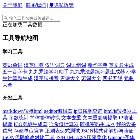
关于我们
|
联系我们
|
🛡️隐私政策
正在加载工具数据...
工具导航地图
学习工具
英语单词
汉英词典
汉语词典
词语组词
新华字典
英文名生成
五十音字卡
九九乘法学习助手
九九乘法题练习题生成器
小学
生计算题生成
汉字转拼音
唐诗大全
宋词大全
四书五经
元曲
大全
开发工具
markdown转换html
ueditor编辑器
ip归属地查询
html/js转换器工
具
字数统计
简体繁体转换
文本去重
文本重复项提取
IP地址
提取
ICO图标生成器
哈希值计算器
随机密码生成器
我的设备
信息
存储单位换算
正则表达式测试
JSON格式化解析与验证
JSON代码修改对比工具
JS/HTML/CSS压缩美化
Unicode字体