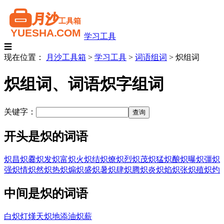
学习工具
☰
现在位置：
月沙工具箱
>
学习工具
>
词语组词
>
炽组词
炽组词、词语炽字组词
关键字：
开头是炽的词语
炽昌
炽爨
炽发
炽富
炽火
炽结
炽燎
炽烈
炽茂
炽猛
炽酿
炽曝
炽彊
炽
强
炽情
炽然
炽热
炽煽
炽盛
炽暑
炽肆
炽腾
炽炎
炽焰
炽张
炽殖
炽灼
中间是炽的词语
白炽灯
熯天炽地
添油炽薪