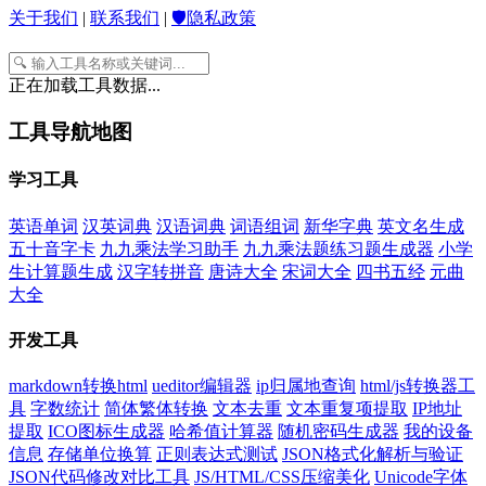
关于我们
|
联系我们
|
🛡️隐私政策
正在加载工具数据...
工具导航地图
学习工具
英语单词
汉英词典
汉语词典
词语组词
新华字典
英文名生成
五十音字卡
九九乘法学习助手
九九乘法题练习题生成器
小学
生计算题生成
汉字转拼音
唐诗大全
宋词大全
四书五经
元曲
大全
开发工具
markdown转换html
ueditor编辑器
ip归属地查询
html/js转换器工
具
字数统计
简体繁体转换
文本去重
文本重复项提取
IP地址
提取
ICO图标生成器
哈希值计算器
随机密码生成器
我的设备
信息
存储单位换算
正则表达式测试
JSON格式化解析与验证
JSON代码修改对比工具
JS/HTML/CSS压缩美化
Unicode字体