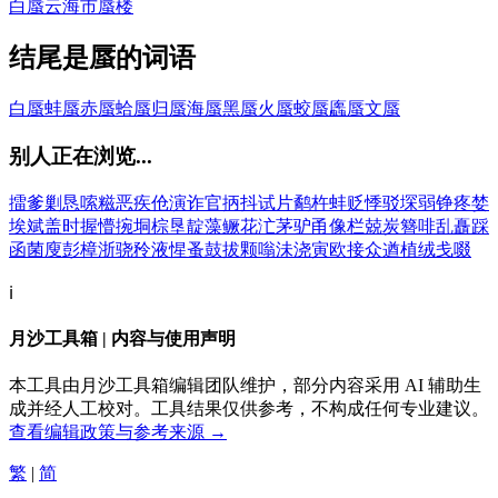
白蜃云
海市蜃楼
结尾是蜃的词语
白蜃
蚌蜃
赤蜃
蛤蜃
归蜃
海蜃
黑蜃
火蜃
蛟蜃
蠯蜃
文蜃
别人正在浏览...
擂
爹
剿
恳
嗦
糍
恶
疾
伧
演
诈
官
抦
抖
试
片
鹬
杵
蚌
贬
悸
驳
堔
弱
铮
疼
婪
埃
斌
盖
时
握
懵
捥
垌
棕
垦
靛
藻
鳜
花
汒
茅
驴
甬
像
栏
兢
炭
簪
啡
乱
矗
踩
函
菌
廋
彭
樟
浙
骁
矝
液
惺
蚤
鼓
拔
颗
嗡
沬
浇
寅
欧
接
众
遒
植
绒
戋
啜
ℹ️
月沙工具箱 | 内容与使用声明
本工具由月沙工具箱编辑团队维护，部分内容采用 AI 辅助生
成并经人工校对。工具结果仅供参考，不构成任何专业建议。
查看编辑政策与参考来源 →
繁
|
简