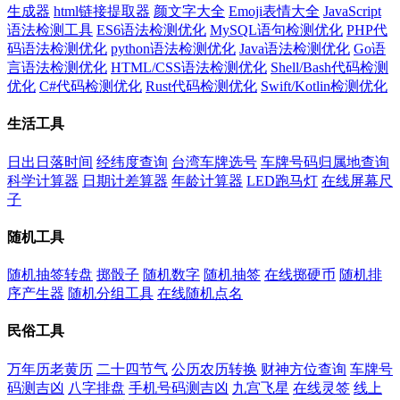
生成器
html链接提取器
颜文字大全
Emoji表情大全
JavaScript
语法检测工具
ES6语法检测优化
MySQL语句检测优化
PHP代
码语法检测优化
python语法检测优化
Java语法检测优化
Go语
言语法检测优化
HTML/CSS语法检测优化
Shell/Bash代码检测
优化
C#代码检测优化
Rust代码检测优化
Swift/Kotlin检测优化
生活工具
日出日落时间
经纬度查询
台湾车牌选号
车牌号码归属地查询
科学计算器
日期计差算器
年龄计算器
LED跑马灯
在线屏幕尺
子
随机工具
随机抽签转盘
掷骰子
随机数字
随机抽签
在线掷硬币
随机排
序产生器
随机分组工具
在线随机点名
民俗工具
万年历老黄历
二十四节气
公历农历转换
财神方位查询
车牌号
码测吉凶
八字排盘
手机号码测吉凶
九宫飞星
在线灵签
线上