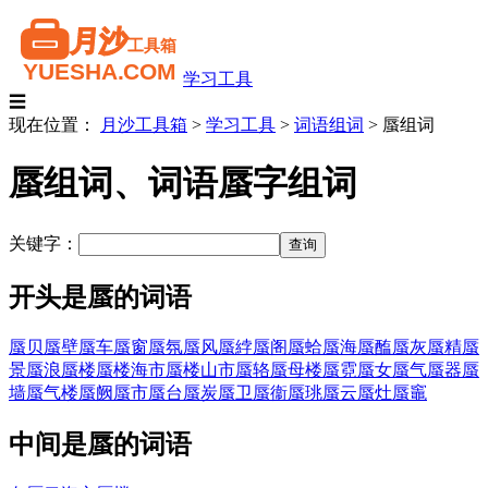
学习工具
☰
现在位置：
月沙工具箱
>
学习工具
>
词语组词
>
蜃组词
蜃组词、词语蜃字组词
关键字：
开头是蜃的词语
蜃贝
蜃壁
蜃车
蜃窗
蜃氛
蜃风
蜃綍
蜃阁
蜃蛤
蜃海
蜃醢
蜃灰
蜃精
蜃
景
蜃浪
蜃楼
蜃楼海市
蜃楼山市
蜃辂
蜃母楼
蜃霓
蜃女
蜃气
蜃器
蜃
墙
蜃气楼
蜃阙
蜃市
蜃台
蜃炭
蜃卫
蜃衞
蜃珧
蜃云
蜃灶
蜃竈
中间是蜃的词语