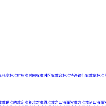
煤耗率
标准时
标准时间
标准时区
标准台
标准特许银行
标准像
标准
敕准
瞅准
的准
定准
兑准
对准
恩准
放之四海而皆准
方准
放诸四海而