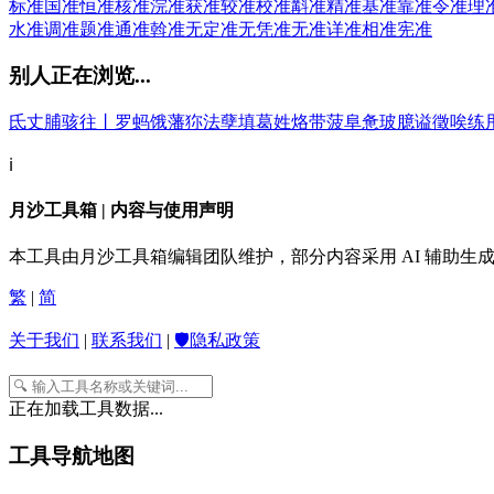
标准
国准
恒准
核准
浣准
获准
较准
校准
斠准
精准
基准
靠准
令准
理
水准
调准
题准
通准
斡准
无定准
无凭准
无准
详准
相准
宪准
别人正在浏览...
氐
丈
脯
骇
往
丨
罗
蚂
饿
藩
狝
法
孽
填
葛
姓
烙
带
菠
阜
惫
玻
臆
谥
徵
唉
练
ℹ️
月沙工具箱 | 内容与使用声明
本工具由月沙工具箱编辑团队维护，部分内容采用 AI 辅助
繁
|
简
关于我们
|
联系我们
|
🛡️隐私政策
正在加载工具数据...
工具导航地图