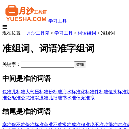
学习工具
☰
现在位置：
月沙工具箱
>
学习工具
>
词语组词
>
准组词
准组词、词语准字组词
关键字：
中间是准的词语
包准儿
标准大气压
标准粉
标准海水
标准化
标准件
标准镜头
标准
准公
隆准公
龙准翁
没准儿
批准书
水准仪
无准拟
结尾是准的词语
案准
保不准
保准
标准
鼻准
不准
常准
成准
程准
吃不准
吃得准
吃准