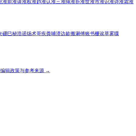
批准
前准
请准
权准
趋准
认准
三准
绳准
折准
世准
市准
识准
诗准
霜准
夹
硼
巳
秘
浩
谣
炀
术
哥
疾
粪
哺
渍
边
龄
搬
涮
傅
账
书
栅
诶
草
雾
喋
编辑政策与参考来源 →