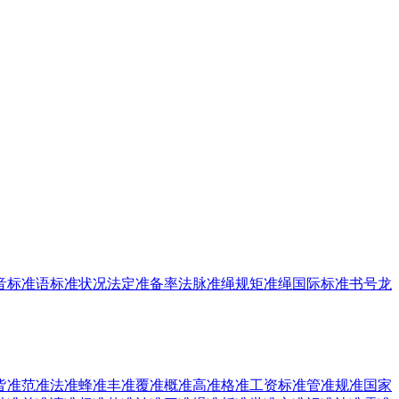
音
标准语
标准状况
法定准备率
法脉准绳
规矩准绳
国际标准书号
龙
皆准
范准
法准
蜂准
丰准
覆准
概准
高准
格准
工资标准
管准
规准
国家