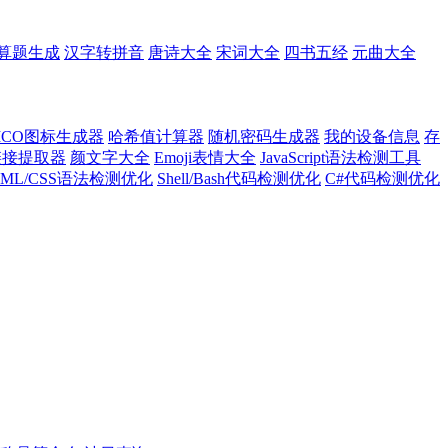
算题生成
汉字转拼音
唐诗大全
宋词大全
四书五经
元曲大全
ICO图标生成器
哈希值计算器
随机密码生成器
我的设备信息
存
l链接提取器
颜文字大全
Emoji表情大全
JavaScript语法检测工具
TML/CSS语法检测优化
Shell/Bash代码检测优化
C#代码检测优化