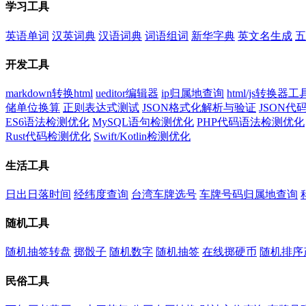
学习工具
英语单词
汉英词典
汉语词典
词语组词
新华字典
英文名生成
五
开发工具
markdown转换html
ueditor编辑器
ip归属地查询
html/js转换器工
储单位换算
正则表达式测试
JSON格式化解析与验证
JSON
ES6语法检测优化
MySQL语句检测优化
PHP代码语法检测优化
Rust代码检测优化
Swift/Kotlin检测优化
生活工具
日出日落时间
经纬度查询
台湾车牌选号
车牌号码归属地查询
随机工具
随机抽签转盘
掷骰子
随机数字
随机抽签
在线掷硬币
随机排序
民俗工具