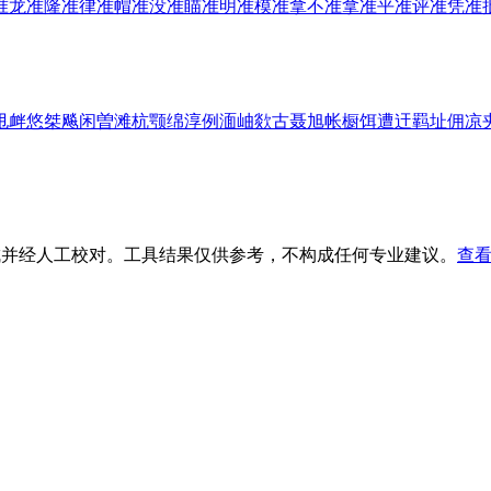
准
龙准
隆准
律准
帽准
没准
瞄准
明准
模准
拿不准
拿准
平准
评准
凭准
甩
衅
悠
桀
飚
闲
曽
滩
杭
颚
绵
淳
例
湎
岫
欻
古
聂
旭
帐
橱
饵
遭
迀
羁
址
佣
凉
生成并经人工校对。工具结果仅供参考，不构成任何专业建议。
查看