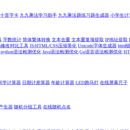
十音字卡
九九乘法学习助手
九九乘法题练习题生成器
小学生计
具
字数统计
简体繁体转换
文本去重
文本重复项提取
IP地址提取
代码修改对比工具
JS/HTML/CSS压缩美化
Unicode字体生成器
htm
python语法检测优化
Java语法检测优化
Go语言语法检测优化
H
科学计算器
日期计差算器
年龄计算器
LED跑马灯
在线屏幕尺子
产生器
随机分组工具
在线随机点名