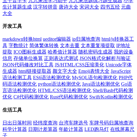
五十音字卡
九九乘法学习助手
九九乘法题练习题生成器
小学
生计算题生成
汉字转拼音
唐诗大全
宋词大全
四书五经
元曲
大全
开发工具
markdown转换html
ueditor编辑器
ip归属地查询
html/js转换器工
具
字数统计
简体繁体转换
文本去重
文本重复项提取
IP地址
提取
ICO图标生成器
哈希值计算器
随机密码生成器
我的设备
信息
存储单位换算
正则表达式测试
JSON格式化解析与验证
JSON代码修改对比工具
JS/HTML/CSS压缩美化
Unicode字体
生成器
html链接提取器
颜文字大全
Emoji表情大全
JavaScript
语法检测工具
ES6语法检测优化
MySQL语句检测优化
PHP代
码语法检测优化
python语法检测优化
Java语法检测优化
Go语
言语法检测优化
HTML/CSS语法检测优化
Shell/Bash代码检测
优化
C#代码检测优化
Rust代码检测优化
Swift/Kotlin检测优化
生活工具
日出日落时间
经纬度查询
台湾车牌选号
车牌号码归属地查询
科学计算器
日期计差算器
年龄计算器
LED跑马灯
在线屏幕尺
子