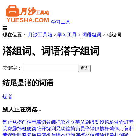
学习工具
☰
现在位置：
月沙工具箱
>
学习工具
>
词语组词
>
溚组词
溚组词、词语溚字组词
关键字：
结尾是溚的词语
煤溚
别人正在浏览...
氦
止
兑
榙
臽
仲
串
暮
切
姣
阑
把
吆
冼
立
菷
乂
刷
扳
梨
设
赔
桩
健
俞
町
亓
氐
廊
霹
纬
桠
疲
锲
葩
开
墟
剩
旯
琰
徨
简
负
员
倍
锈
伊
旎
杆
菏
饵
刀
薯
朴
若
煌
辑
喂
略
匈
遛
篇
何
棱
涅
璃
杰
沓
狍
弾
模
歹
侗
偌
浯
锂
急
札
镯
淤