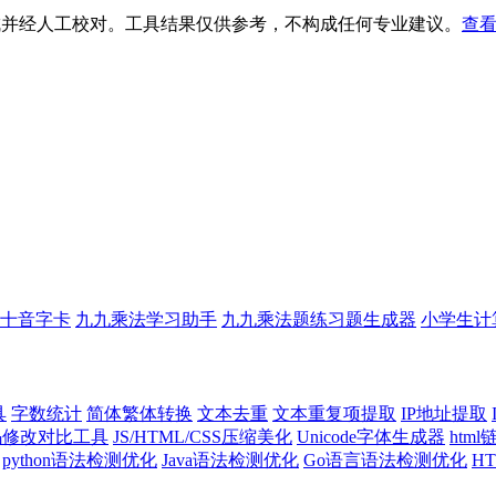
生成并经人工校对。工具结果仅供参考，不构成任何专业建议。
查看
十音字卡
九九乘法学习助手
九九乘法题练习题生成器
小学生计
具
字数统计
简体繁体转换
文本去重
文本重复项提取
IP地址提取
代码修改对比工具
JS/HTML/CSS压缩美化
Unicode字体生成器
htm
python语法检测优化
Java语法检测优化
Go语言语法检测优化
H