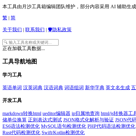
本工具由月沙工具箱编辑团队维护，部分内容采用 AI 辅助
繁
|
简
关于我们
|
联系我们
|
🛡️隐私政策
正在加载工具数据...
工具导航地图
学习工具
英语单词
汉英词典
汉语词典
词语组词
新华字典
英文名生成
五
开发工具
markdown转换html
ueditor编辑器
ip归属地查询
html/js转换器工
储单位换算
正则表达式测试
JSON格式化解析与验证
JSON
ES6语法检测优化
MySQL语句检测优化
PHP代码语法检测优化
Rust代码检测优化
Swift/Kotlin检测优化