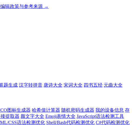
编辑政策与参考来源 →
算题生成
汉字转拼音
唐诗大全
宋词大全
四书五经
元曲大全
ICO图标生成器
哈希值计算器
随机密码生成器
我的设备信息
存
l链接提取器
颜文字大全
Emoji表情大全
JavaScript语法检测工具
TML/CSS语法检测优化
Shell/Bash代码检测优化
C#代码检测优化