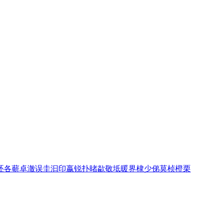
呸
各
蕲
卓
澈
误
圭
汩
印
嬴
锐
扑
暏
歘
敬
坻
暖
界
棣
少
俤
莫
桢
橙
栗