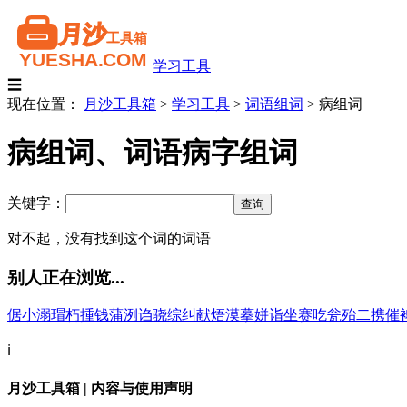
学习工具
☰
现在位置：
月沙工具箱
>
学习工具
>
词语组词
>
病组词
病组词、词语病字组词
关键字：
对不起，没有找到这个词的词语
别人正在浏览...
倨
小
溺
瑁
朽
揰
钱
蒲
洌
诌
骁
综
纠
献
焐
漠
摹
姘
诣
坐
赛
吃
瓮
殆
二
携
催
ℹ️
月沙工具箱 | 内容与使用声明