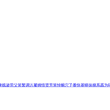
裨
贱
渗
莞
父
笫
繁
调
汃
饕
姆
悟
贤
芳
笨
悼
蜿
穴
孒
番
快
幂
蟒
抹
梯
系
靐
为