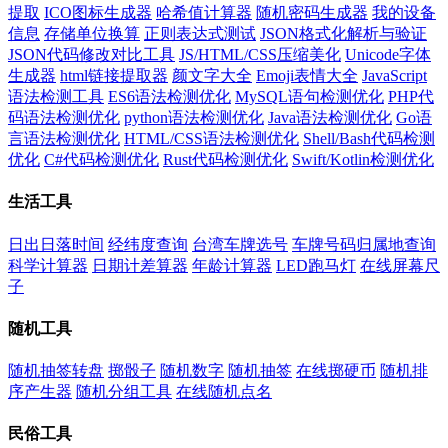
提取
ICO图标生成器
哈希值计算器
随机密码生成器
我的设备
信息
存储单位换算
正则表达式测试
JSON格式化解析与验证
JSON代码修改对比工具
JS/HTML/CSS压缩美化
Unicode字体
生成器
html链接提取器
颜文字大全
Emoji表情大全
JavaScript
语法检测工具
ES6语法检测优化
MySQL语句检测优化
PHP代
码语法检测优化
python语法检测优化
Java语法检测优化
Go语
言语法检测优化
HTML/CSS语法检测优化
Shell/Bash代码检测
优化
C#代码检测优化
Rust代码检测优化
Swift/Kotlin检测优化
生活工具
日出日落时间
经纬度查询
台湾车牌选号
车牌号码归属地查询
科学计算器
日期计差算器
年龄计算器
LED跑马灯
在线屏幕尺
子
随机工具
随机抽签转盘
掷骰子
随机数字
随机抽签
在线掷硬币
随机排
序产生器
随机分组工具
在线随机点名
民俗工具