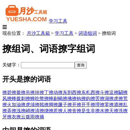
学习工具
☰
现在位置：
月沙工具箱
>
学习工具
>
词语组词
>
撩组词
撩组词、词语撩字组词
关键字：
开头是撩的词语
撩碧
撩拨
撩吊
撩掉
撩丁
撩动
撩东劄西
撩东札西
撩斗
撩逗
撩鬭
撩
风
撩蜂拨刺
撩蜂吃螫
撩蜂剔蝎
撩拂
撩钩
撩鈎
撩罟
撩湖
撩虎
撩荒
撩火加油
撩虎须
撩戟
撩脚
撩蹶子
撩开
撩开手
撩理
撩零
撩漉
撩乱
撩弄
撩浅
撩峭
撩清
撩绕
撩惹
撩人
撩舍
撩是生非
撩水
撩天
撩洗
撩
牙
撩衣
撩云拨雨
撩摘