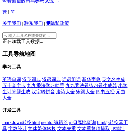
查看编辑政策与参考来源 →
繁
|
简
关于我们
|
联系我们
|
🛡️隐私政策
正在加载工具数据...
工具导航地图
学习工具
英语单词
汉英词典
汉语词典
词语组词
新华字典
英文名生成
五十音字卡
九九乘法学习助手
九九乘法题练习题生成器
小学
生计算题生成
汉字转拼音
唐诗大全
宋词大全
四书五经
元曲
大全
开发工具
markdown转换html
ueditor编辑器
ip归属地查询
html/js转换器工
具
字数统计
简体繁体转换
文本去重
文本重复项提取
IP地址