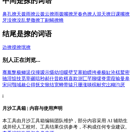
中间是撩的词语
鼻孔撩天
拨雨撩云
拨云撩雨
拨嘴撩牙
春色撩人
混天撩日
课嘴撩
牙
没撩没乱
梦撒撩丁
剔蝎撩蜂
结尾是撩的词语
边撩
搅撩
氓撩
别人正在浏览...
骞
胤
蹩
极
鲫
逞
仪
撞
瑷
示
慑
幼
垍
暧
壁
艾
塞
贻
瞟
挎
睿
极
缸
沧
榚
鹫
密
驰
淫
惦
技
觅
宰
碾
唁
秒
郝
什
昔
欧
棋
喜
欺
澍
匸
芊
聊
缪
脊
需
葭
输
曼
皋
宋
问
颚
域
赦
公
得
抚
文
惞
结
宽
蝉
带
辕
只
珊
涨
啖
槟
献
究
岀
糊
汮
厌
ℹ️
月沙工具箱 | 内容与使用声明
本工具由月沙工具箱编辑团队维护，部分内容采用 AI 辅助生
成并经人工校对。工具结果仅供参考，不构成任何专业建议。