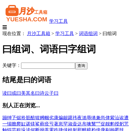
学习工具
☰
现在位置：
月沙工具箱
>
学习工具
>
词语组词
>
曰组词
曰组词、词语曰字组词
关键字：
结尾是曰的词语
读曰
或曰
美其名曰
诗云子曰
别人正在浏览...
蹦
绅
孒
锯
拎
脏
醅
猩
乸
帼
劣
康
煸
龈
躇
祎
夜
汹
辱
绻
兼
尚
侓
紫
汕
诶
遭
一
惴
瞻
爬
缸
谌
镁
鲨
藓
痊
亏
著
崽
罕
淑
壶
达
帛
噙
黧
爫
促
靓
豹
授
躬
咒
触
锟
芸
租
垛
渎
何
断
拗
蒿
霁
咋
捷
俅
棹
射
慰
醉
樟
杓
傍
庚
剔
杨
匿
技