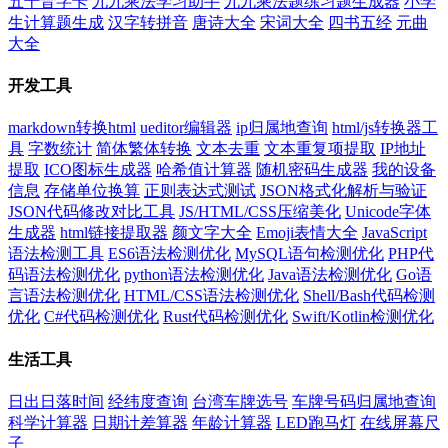
五十音字卡
九九乘法学习助手
九九乘法题练习题生成器
小学
生计算题生成
汉字转拼音
唐诗大全
宋词大全
四书五经
元曲
大全
开发工具
markdown转换html
ueditor编辑器
ip归属地查询
html/js转换器工
具
字数统计
简体繁体转换
文本去重
文本重复项提取
IP地址
提取
ICO图标生成器
哈希值计算器
随机密码生成器
我的设备
信息
存储单位换算
正则表达式测试
JSON格式化解析与验证
JSON代码修改对比工具
JS/HTML/CSS压缩美化
Unicode字体
生成器
html链接提取器
颜文字大全
Emoji表情大全
JavaScript
语法检测工具
ES6语法检测优化
MySQL语句检测优化
PHP代
码语法检测优化
python语法检测优化
Java语法检测优化
Go语
言语法检测优化
HTML/CSS语法检测优化
Shell/Bash代码检测
优化
C#代码检测优化
Rust代码检测优化
Swift/Kotlin检测优化
生活工具
日出日落时间
经纬度查询
台湾车牌选号
车牌号码归属地查询
科学计算器
日期计差算器
年龄计算器
LED跑马灯
在线屏幕尺
子