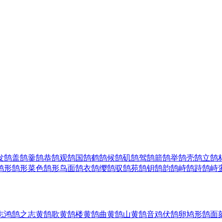
发
鹄盖
鹄羹
鹄恭
鹄观
鹄国
鹄鹤
鹄候
鹄矶
鹄驾
鹄箭
鹄举
鹄壳
鹄立
鹄
鹄形
鹄形菜色
鹄形鸟面
鹄衣
鹄缨
鹄驭
鹄苑
鹄钥
鹄韵
鹄峙
鹄跱
鹄峙
志
鸿鹄之志
黄鹄歌
黄鹄楼
黄鹄曲
黄鹄山
黄鹄音
鸡伏鹄卵
鸠形鹄面