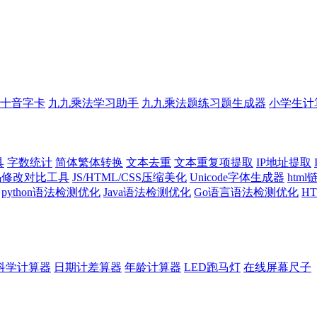
十音字卡
九九乘法学习助手
九九乘法题练习题生成器
小学生计
具
字数统计
简体繁体转换
文本去重
文本重复项提取
IP地址提取
代码修改对比工具
JS/HTML/CSS压缩美化
Unicode字体生成器
htm
python语法检测优化
Java语法检测优化
Go语言语法检测优化
H
科学计算器
日期计差算器
年龄计算器
LED跑马灯
在线屏幕尺子