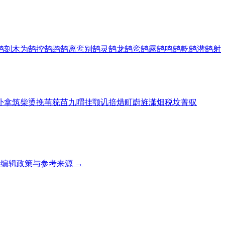
鹄
刻木为鹄
控鹄
鹍鹄
离鸾别鹄
灵鹄
龙鹄
鸾鹄
露鹄
鸣鹄
乾鹄
潜鹄
射
卟
拿
筑
柴
烫
挽
苇
莸
苗
九
喟
挂
颚
讥
掊
焟
町
嶎
旌
潇
畑
税
坟
菁
驭
编辑政策与参考来源 →