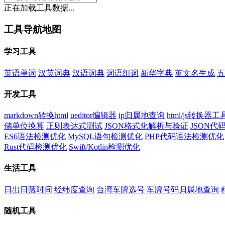
正在加载工具数据...
工具导航地图
学习工具
英语单词
汉英词典
汉语词典
词语组词
新华字典
英文名生成
五
开发工具
markdown转换html
ueditor编辑器
ip归属地查询
html/js转换器工
储单位换算
正则表达式测试
JSON格式化解析与验证
JSON
ES6语法检测优化
MySQL语句检测优化
PHP代码语法检测优化
Rust代码检测优化
Swift/Kotlin检测优化
生活工具
日出日落时间
经纬度查询
台湾车牌选号
车牌号码归属地查询
随机工具