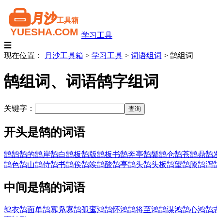
学习工具
☰
现在位置：
月沙工具箱
>
学习工具
>
词语组词
>
鹄组词
鹄组词、词语鹄字组词
关键字：
开头是鹄的词语
鹄鹄
鹄的
鹄岸
鹄白
鹄板
鹄版
鹄板书
鹄奔亭
鹄鬓
鹄仓
鹄苍
鹄鼎
鹄
鹄色
鹄山
鹄侍
鹄书
鹄俟
鹄竢
鹄酸
鹄亭
鹄头
鹄头板
鹄望
鹄膝
鹄泻
中间是鹄的词语
鹑衣鹄面
单鹄寡凫
寡鹄孤鸾
鸿鹄怀
鸿鹄将至
鸿鹄谋
鸿鹄心
鸿鹄