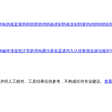
鹄
龟鹄
孤鸾寡鹄
和鹄
黑鹄
鸿鹄
画虎刻鹄
画龙刻鹄
黄鹄
鸡鹄
鸠鹄
刻
钠
铖
佟
漛
笺
抵
迁
肓
葩
涽
佝
露
仇
妾
亩
孟
遣
筠
九
汃
垓
鲁
胱
岳
病
泓
呱
轩
生成并经人工校对。工具结果仅供参考，不构成任何专业建议。
查看