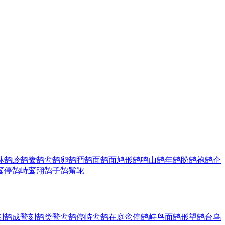
林
鹄岭
鹄鹭
鹄鸾
鹄卵
鹄眄
鹄面
鹄面鸠形
鹄鸣山
鹄年
鹄盼
鹄袍
鹄企
鸾停
鹄峙鸾翔
鹄子
鹄觜靴
刻鹄成鹜
刻鹄类鹜
鸾鹄停峙
鸾鹄在庭
鸾停鹄峙
鸟面鹄形
望鹄台
乌