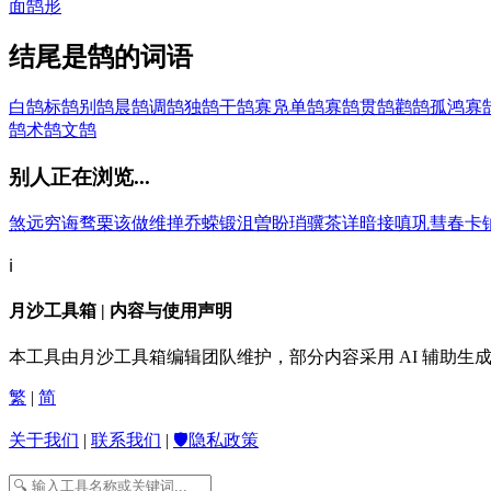
面鹄形
结尾是鹄的词语
白鹄
标鹄
别鹄
晨鹄
调鹄
独鹄
干鹄
寡凫单鹄
寡鹄
贯鹄
鹳鹄
孤鸿寡
鹄
术鹄
文鹄
别人正在浏览...
煞
远
穷
诲
骛
栗
该
做
维
掸
乔
蝾
锻
沮
曽
盼
琑
骥
茶
详
暗
接
嗔
巩
彗
春
卡
ℹ️
月沙工具箱 | 内容与使用声明
本工具由月沙工具箱编辑团队维护，部分内容采用 AI 辅助
繁
|
简
关于我们
|
联系我们
|
🛡️隐私政策