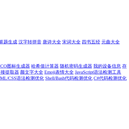
算题生成
汉字转拼音
唐诗大全
宋词大全
四书五经
元曲大全
ICO图标生成器
哈希值计算器
随机密码生成器
我的设备信息
存
l链接提取器
颜文字大全
Emoji表情大全
JavaScript语法检测工具
TML/CSS语法检测优化
Shell/Bash代码检测优化
C#代码检测优化