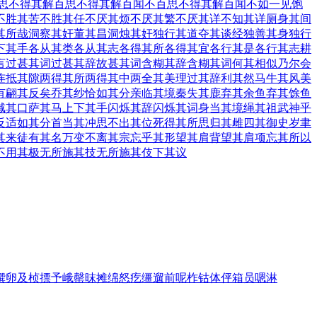
思不得其解
百思不得其解百闻不
百思不得其解百闻不如一见
饱
不胜其苦
不胜其任
不厌其烦
不厌其繁
不厌其详
不知其详
厕身其间
其所哉
洞察其奸
董其昌
洞烛其奸
独行其道
夺其谈经
独善其身
独行
下其手
各从其类
各从其志
各得其所
各得其宜
各行其是
各行其志
耕
言
过甚其词
过甚其辞
故甚其词
含糊其辞
含糊其词
何其相似乃尔
会
连抵其隙
两得其所
两得其中
两全其美
理过其辞
利其然
马牛其风
美
有
翩其反矣
乔其纱
恰如其分
亲临其境
秦失其鹿
弃其余鱼
弃其馀鱼
缄其口
萨其马
上下其手
闪烁其辞
闪烁其词
身当其境
绳其祖武
神乎
反
适如其分
首当其冲
思不出其位
死得其所
思归其雌
四其御史
岁聿
其来
徒有其名
万变不离其宗
忘乎其形
望其肩背
望其肩项
忘其所以
不用其极
无所施其技
无所施其伎
下其议
馔
卵
及
桢
摽
予
峨
罄
昩
摊
绵
怒
疙
缰
遛
前
呢
柞
钴
体
伻
箱
员
嗯
淋