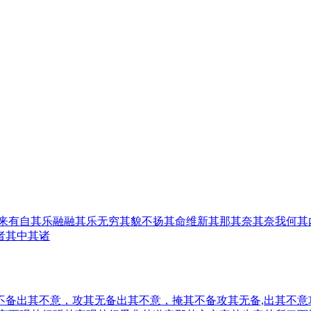
来有自
其乐融融
其乐无穷
其貌不扬
其命维新
其那
其奈
其奈我何
其
者
其中
其诸
不备
出其不意，攻其无备
出其不意，掩其不备
攻其无备,出其不意