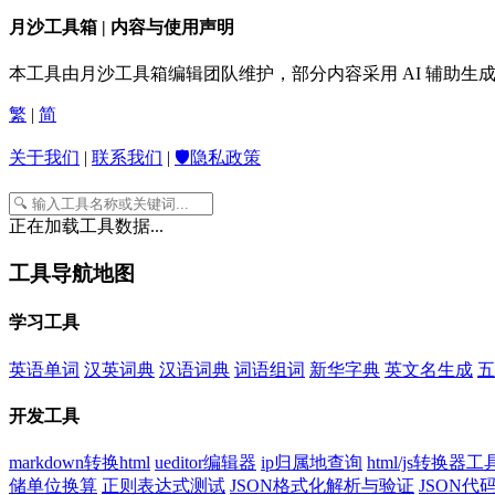
月沙工具箱 | 内容与使用声明
本工具由月沙工具箱编辑团队维护，部分内容采用 AI 辅助
繁
|
简
关于我们
|
联系我们
|
🛡️隐私政策
正在加载工具数据...
工具导航地图
学习工具
英语单词
汉英词典
汉语词典
词语组词
新华字典
英文名生成
五
开发工具
markdown转换html
ueditor编辑器
ip归属地查询
html/js转换器工
储单位换算
正则表达式测试
JSON格式化解析与验证
JSON