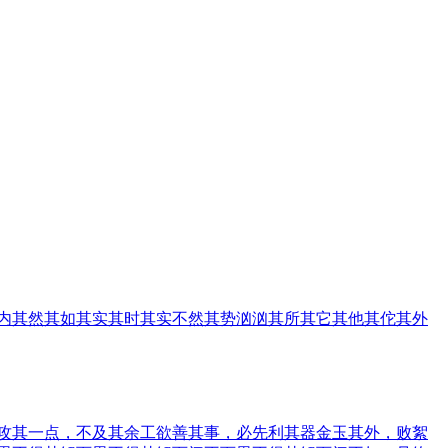
内
其然
其如
其实
其时
其实不然
其势汹汹
其所
其它
其他
其佗
其外
攻其一点，不及其余
工欲善其事，必先利其器
金玉其外，败絮