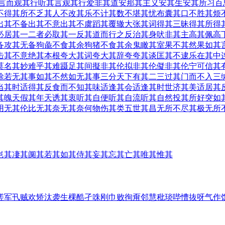
言而观其行
听其言观其行
爱非其道
安那其主义
安其生
安其所习
百
不得其所
不乏其人
不改其乐
不计其数
不堪其忧
布囊其口
不胜其烦
出其不备
出其不意
出其不虞
蹈其覆辙
大张其词
得其三昧
得其所
得
必居其一
二者必取其一
反其道而行之
反治其身
吠非其主
高其佩
高
备
攻其无备
狗彘不食其余
狗猪不食其余
鬼瞰其室
果不其然
果如其
击其不意
绝其本根
夸大其词
夸大其辞
夸夸其谈
匡其不逮
乐在其中
莫名其妙
难乎其难
蹑足其间
擬非其伦
拟非其伦
儗非其伦
宁可信其
除
若无其事
如其不然
如无其事
三分天下有其二
三过其门而不入
三
当其时
适得其反
食而不知其味
适逢其会
适逢其时
世济其美
适居其
其魄
天假其年
天诱其衷
听其自便
听其自流
听其自然
投其所好
突如
用
无其伦比
无其奈
无其奈何
物伤其类
五世其昌
无所不尽其极
无所
岂其
凄其
阒其
若其
如其
侍其
妄其
忘其
亡其
唯其
惟其
嗟
军
卂
贼
欢
矫
汰
袭
生
棵
酷
孑
咮
刚
巾
败
徇
甭
邻
慧
秕
琰
哔
慒
抜
呀
气
作