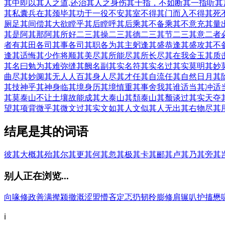
其中
即以其人之道,还治其人之身
伤其十指，不如断其一指
听其
其私囊
兵在其颈
毕其功于一役
不安其室
不得其门而入
不得其死
厕足其间
偿其大欲
瞠乎其后
瞠呼其后
乘其不备
乘其不意
充其量
其是
阿其那
阿其所好
二三其操
二三其德
二三其节
二三其意
二者
者有其田
各司其事
各司其职
各为其主
躬逢其盛
恭逢其盛
攻其不
逢其适
悔其少作
将顺其美
尽其所能
尽其所长
尽其在我
金玉其质
其名曰
勉为其难
弥缝其阙
名副其实
名符其实
名过其实
莫明其妙
曲尽其妙
阒其无人
人百其身
人尽其才
任其自流
任其自然
日月其
其技
神乎其神
身临其境
身历其境
慎重其事
舍我其谁
适当其冲
适
其莫
泰山不让土壤故能成其大
泰山其頽
泰山其颓
谈过其实
天夺
望其项背
微乎其微
文过其实
文如其人
文似其人
无出其右
物尽其
结尾是其的词语
彼其
大概其
殆其
尔其
更其
何其
忽其
极其
卡其
郦其
卢其
乃其
旁其
别人正在浏览...
向
喙
修
政
善
满
撵
颍
撤
溉
涩
盟
懵
吝
定
忑
扔
韧
矝
膨
修
肩
辗
叭
护
搐
懋
ℹ️