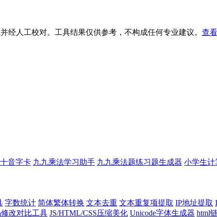
生成并经人工校对。工具结果仅供参考，不构成任何专业建议。
查看
十音字卡
九九乘法学习助手
九九乘法题练习题生成器
小学生计
具
字数统计
简体繁体转换
文本去重
文本重复项提取
IP地址提取
代码修改对比工具
JS/HTML/CSS压缩美化
Unicode字体生成器
htm