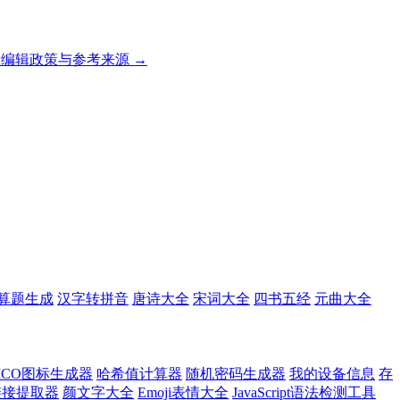
编辑政策与参考来源 →
算题生成
汉字转拼音
唐诗大全
宋词大全
四书五经
元曲大全
ICO图标生成器
哈希值计算器
随机密码生成器
我的设备信息
存
l链接提取器
颜文字大全
Emoji表情大全
JavaScript语法检测工具