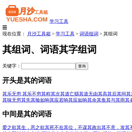
学习工具
☰
现在位置：
月沙工具箱
>
学习工具
>
词语组词
>
其组词
其组词、词语其字组词
关键字：
开头是其的词语
其乐无穷,其乐不穷
其程
其次
其道亡繇
其道无由
其高
其后
其间
其
其味无穷
其先
其验如响
其应若响
其应如响
其余
其鱼
其与
其雨
其
中间是其的词语
爱之欲其生，恶之欲其死
不在其位，不谋其政
出其不意，攻其