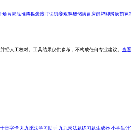
扦
烩
肓
旯
泓
惟
涛
挞
褒
掖
盯
诀
饥
妾
矩
畔
嬲
储
潢
畐
房
酵
鸩
卿
潸
辰
鹤
袜
生成并经人工校对。工具结果仅供参考，不构成任何专业建议。
查看
十音字卡
九九乘法学习助手
九九乘法题练习题生成器
小学生计