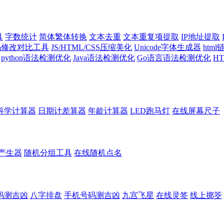
具
字数统计
简体繁体转换
文本去重
文本重复项提取
IP地址提取
代码修改对比工具
JS/HTML/CSS压缩美化
Unicode字体生成器
htm
python语法检测优化
Java语法检测优化
Go语言语法检测优化
H
科学计算器
日期计差算器
年龄计算器
LED跑马灯
在线屏幕尺子
产生器
随机分组工具
在线随机点名
码测吉凶
八字排盘
手机号码测吉凶
九宫飞星
在线灵签
线上掷筊