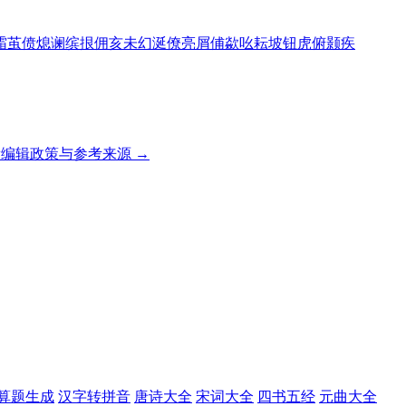
霜
茧
偾
熄
谰
缤
拫
佣
亥
未
幻
涎
僚
亮
屑
俌
歘
吆
耘
坡
钮
虎
俯
颢
疾
编辑政策与参考来源 →
算题生成
汉字转拼音
唐诗大全
宋词大全
四书五经
元曲大全