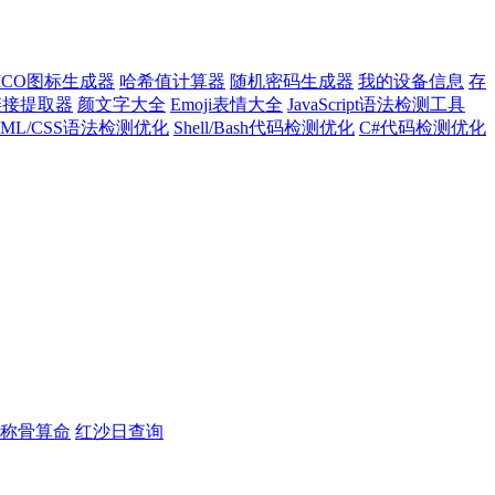
ICO图标生成器
哈希值计算器
随机密码生成器
我的设备信息
存
l链接提取器
颜文字大全
Emoji表情大全
JavaScript语法检测工具
TML/CSS语法检测优化
Shell/Bash代码检测优化
C#代码检测优化
称骨算命
红沙日查询