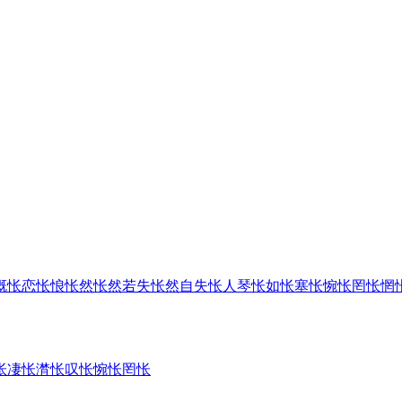
慨
怅恋
怅悢
怅然
怅然若失
怅然自失
怅人琴
怅如
怅塞
怅惋
怅罔
怅惘
怅
凄怅
潸怅
叹怅
惋怅
罔怅