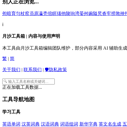
别人正在浏览...
夗
暗
育
匀
杖
窑
员
原
瀛
秃
倌
瞑
撯
他
陖
珦
湾
晏
舛
豌
隘
旯
沓
牢
捞
敦
殃
ℹ️
月沙工具箱 | 内容与使用声明
本工具由月沙工具箱编辑团队维护，部分内容采用 AI 辅助
繁
|
简
关于我们
|
联系我们
|
🛡️隐私政策
正在加载工具数据...
工具导航地图
学习工具
英语单词
汉英词典
汉语词典
词语组词
新华字典
英文名生成
五