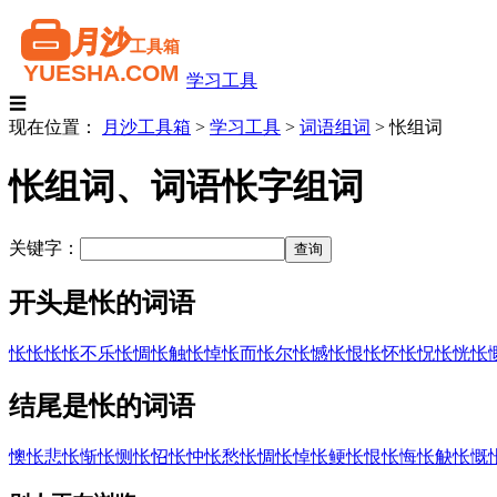
学习工具
☰
现在位置：
月沙工具箱
>
学习工具
>
词语组词
>
怅组词
怅组词、词语怅字组词
关键字：
开头是怅的词语
怅怅
怅怅不乐
怅惆
怅触
怅悼
怅而
怅尔
怅憾
怅恨
怅怀
怅怳
怅恍
怅
结尾是怅的词语
懊怅
悲怅
惭怅
恻怅
怊怅
忡怅
愁怅
惆怅
悼怅
鲠怅
恨怅
悔怅
觖怅
慨