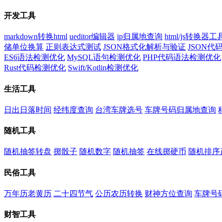
开发工具
markdown转换html
ueditor编辑器
ip归属地查询
html/js转换器工
储单位换算
正则表达式测试
JSON格式化解析与验证
JSON
ES6语法检测优化
MySQL语句检测优化
PHP代码语法检测优化
Rust代码检测优化
Swift/Kotlin检测优化
生活工具
日出日落时间
经纬度查询
台湾车牌选号
车牌号码归属地查询
随机工具
随机抽签转盘
掷骰子
随机数字
随机抽签
在线掷硬币
随机排序
民俗工具
万年历老黄历
二十四节气
公历农历转换
财神方位查询
车牌号
财智工具