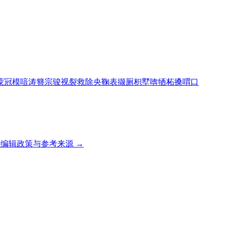
蒙
冠
模
喑
涛
簪
宗
骏
视
裂
救
除
央
鞠
表
撷
厕
枳
墅
喯
牺
柘
搡
喟
口
编辑政策与参考来源 →