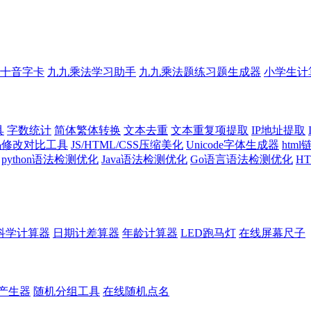
十音字卡
九九乘法学习助手
九九乘法题练习题生成器
小学生计
具
字数统计
简体繁体转换
文本去重
文本重复项提取
IP地址提取
代码修改对比工具
JS/HTML/CSS压缩美化
Unicode字体生成器
htm
python语法检测优化
Java语法检测优化
Go语言语法检测优化
H
科学计算器
日期计差算器
年龄计算器
LED跑马灯
在线屏幕尺子
产生器
随机分组工具
在线随机点名