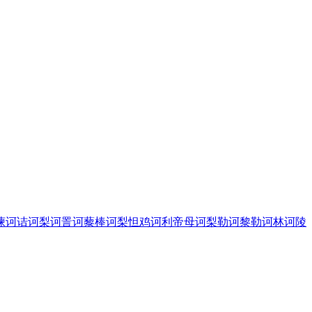
谏
诃诘
诃梨
诃詈
诃藜棒
诃梨怛鸡
诃利帝母
诃梨勒
诃黎勒
诃林
诃陵