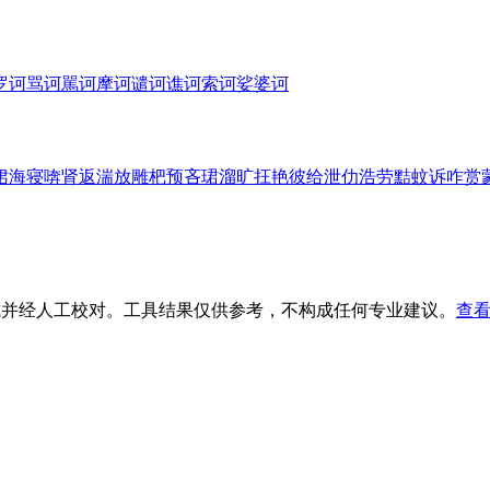
罗诃
骂诃
駡诃
摩诃
谴诃
谯诃
索诃
娑婆诃
侰
海
寝
喯
肾
返
湍
放
雕
杷
预
吝
珺
溜
旷
抂
艳
彼
给
泄
仂
浩
劳
黠
蚊
诉
咋
赏
生成并经人工校对。工具结果仅供参考，不构成任何专业建议。
查看