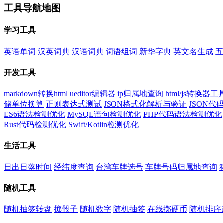
工具导航地图
学习工具
英语单词
汉英词典
汉语词典
词语组词
新华字典
英文名生成
五
开发工具
markdown转换html
ueditor编辑器
ip归属地查询
html/js转换器工
储单位换算
正则表达式测试
JSON格式化解析与验证
JSON
ES6语法检测优化
MySQL语句检测优化
PHP代码语法检测优化
Rust代码检测优化
Swift/Kotlin检测优化
生活工具
日出日落时间
经纬度查询
台湾车牌选号
车牌号码归属地查询
随机工具
随机抽签转盘
掷骰子
随机数字
随机抽签
在线掷硬币
随机排序