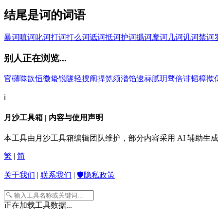
结尾是诃的词语
暴诃
嗔诃
叱诃
打诃
打么诃
诋诃
抵诃
护诃
撝诃
麾诃
几诃
讥诃
禁诃
别人正在浏览...
官
礴
噬
歆
恒
徽
蛰
锐
隧
轻
捜
阐
捍
笕
须
潽
馅
逮
祘
腻
玥
骛
倍
诽
韬
樟
揿
ℹ️
月沙工具箱 | 内容与使用声明
本工具由月沙工具箱编辑团队维护，部分内容采用 AI 辅助
繁
|
简
关于我们
|
联系我们
|
🛡️隐私政策
正在加载工具数据...