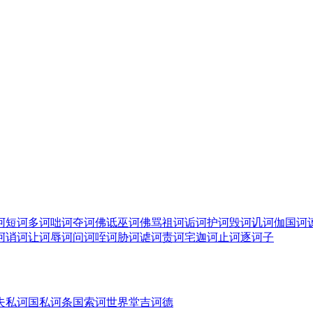
诃短
诃多
诃咄
诃夺
诃佛诋巫
诃佛骂祖
诃诟
诃护
诃毁
诃讥
诃伽国
诃
诃诮
诃让
诃辱
诃问
诃咥
诃胁
诃谑
诃责
诃宅迦
诃止
诃逐
诃子
夫
私诃国
私诃条国
索诃世界
堂吉诃德