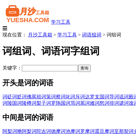
学习工具
☰
现在位置：
月沙工具箱
>
学习工具
>
词语组词
>
诃组词
诃组词、词语诃字组词
关键字：
开头是诃的词语
诃砭
诃贬
诃佛駡祖
诃策
诃察
诃叱
诃斥
诃达罗支国
诃导
诃诋
诃殿
诃陵国
诃陵樽
诃梨子
诃罗陁国
诃骂
诃駡
诃难
诃怒
诃排
诃谴
诃谯
中间是诃的词语
阿梨诃咃
阿梨诃陀
吉诃德
摩诃池
摩诃罗
摩诃震旦
摩诃至那
契诃