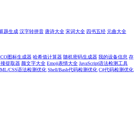
算题生成
汉字转拼音
唐诗大全
宋词大全
四书五经
元曲大全
ICO图标生成器
哈希值计算器
随机密码生成器
我的设备信息
存
l链接提取器
颜文字大全
Emoji表情大全
JavaScript语法检测工具
TML/CSS语法检测优化
Shell/Bash代码检测优化
C#代码检测优化