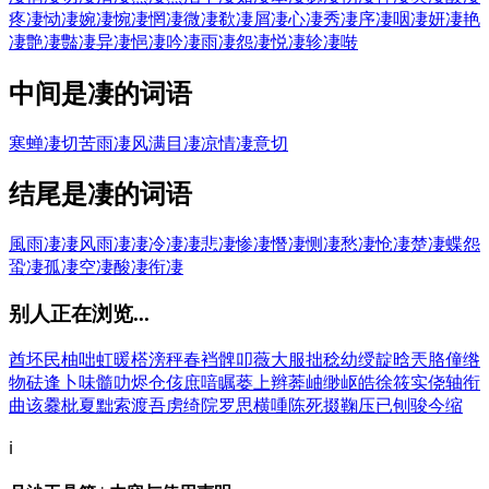
疼
凄恸
凄婉
凄惋
凄惘
凄微
凄欷
凄屑
凄心
凄秀
凄序
凄咽
凄妍
凄艳
凄艶
凄豓
凄异
凄悒
凄吟
凄雨
凄怨
凄悦
凄轸
凄啭
中间是凄的词语
寒蝉凄切
苦雨凄风
满目凄凉
情凄意切
结尾是凄的词语
風雨凄凄
风雨凄凄
冷凄凄
悲凄
惨凄
憯凄
恻凄
愁凄
怆凄
楚凄
蝶怨
蛩凄
孤凄
空凄
酸凄
衔凄
别人正在浏览...
酋
坯
民
柚
咄
虹
暖
榙
滂
秤
春
裆
髀
叩
薇
大
服
拙
稔
幼
绶
靛
晗
兲
胳
僮
绺
物
砝
逢
卜
味
髓
叻
烬
仓
侅
庶
喑
瞩
蒌
上
辫
莾
岫
缈
岖
皓
徐
筱
实
侥
轴
衔
曲
该
爨
枇
夏
黜
索
渡
吾
虏
绮
院
罗
思
横
喠
陈
死
掇
鞠
压
已
刨
骏
今
缩
ℹ️