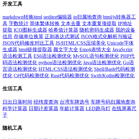
开发工具
markdown转换html
ueditor编辑器
ip归属地查询
html/js转换器工
具
字数统计
简体繁体转换
文本去重
文本重复项提取
IP地址
提取
ICO图标生成器
哈希值计算器
随机密码生成器
我的设备
信息
存储单位换算
正则表达式测试
JSON格式化解析与验证
JSON代码修改对比工具
JS/HTML/CSS压缩美化
Unicode字体
生成器
html链接提取器
颜文字大全
Emoji表情大全
JavaScript
语法检测工具
ES6语法检测优化
MySQL语句检测优化
PHP代
码语法检测优化
python语法检测优化
Java语法检测优化
Go语
言语法检测优化
HTML/CSS语法检测优化
Shell/Bash代码检测
优化
C#代码检测优化
Rust代码检测优化
Swift/Kotlin检测优化
生活工具
日出日落时间
经纬度查询
台湾车牌选号
车牌号码归属地查询
科学计算器
日期计差算器
年龄计算器
LED跑马灯
在线屏幕尺
子
随机工具