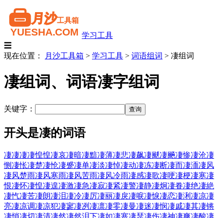
学习工具
☰
现在位置：
月沙工具箱
>
学习工具
>
词语组词
>
凄组词
凄组词、词语凄字组词
关键字：
开头是凄的词语
凄凄
凄凄惶惶
凄哀
凄暗
凄黯
凄薄
凄悲
凄飙
凄颷
凄飈
凄惨
凄沧
凄
恻
凄怅
凄楚
凄怆
凄蹙
凄单
凄淡
凄悼
凄动
凄冻
凄断
凄而
凄洏
凄风
凄风楚雨
凄风寒雨
凄风苦雨
凄风冷雨
凄感
凄歌
凄哽
凄梗
凄寒
凄
恨
凄怀
凄惶
凄遑
凄激
凄急
凄寂
凄紧
凄警
凄静
凄炯
凄眷
凄绝
凄絶
凄忾
凄苦
凄朗
凄泪
凄冷
凄厉
凄丽
凄戾
凄唳
凄悷
凄恋
凄浰
凄凉
凄
亮
凄凉调
凄凉犯
凄寥
凄冽
凄凛
凄零
凄曼
凄迷
凄悯
凄戚
凄其
凄锵
凄悄
凄切
凄清
凄然
凄然泪下
凄如
凄塞
凄瑟
凄伤
凄神
凄爽
凄酸
凄