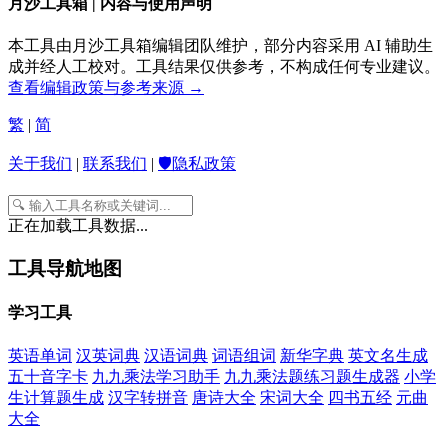
月沙工具箱 | 内容与使用声明
本工具由月沙工具箱编辑团队维护，部分内容采用 AI 辅助生
成并经人工校对。工具结果仅供参考，不构成任何专业建议。
查看编辑政策与参考来源 →
繁
|
简
关于我们
|
联系我们
|
🛡️隐私政策
正在加载工具数据...
工具导航地图
学习工具
英语单词
汉英词典
汉语词典
词语组词
新华字典
英文名生成
五十音字卡
九九乘法学习助手
九九乘法题练习题生成器
小学
生计算题生成
汉字转拼音
唐诗大全
宋词大全
四书五经
元曲
大全