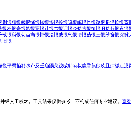
恨
别恨
猜恨
裁恨
惭恨
惨恨
怅恨
长恨
嗔恨
瞋恨
仇恨
愁恨
雠恨
怆恨
畜
忌恨
积恨
寄恨
嫉恨
齎恨
计恨
赍恨
记恨
今愁古恨
惊恨
旧愁新恨
眷恨
千载恨
诮恨
切齿痛恨
慊恨
凄恨
戚恨
气恨
情恨
茹恨
三恨
纱窗恨
深雠
仇旧恨
扼
悦
平
蜀
掐
矜
昩
卢
及
壬
庙
踢
菜
跛
嗷
郭
恸
叔
扈
譬
麒
欲
玖
且
婶
榚
辶
没
生成并经人工校对。工具结果仅供参考，不构成任何专业建议。
查看