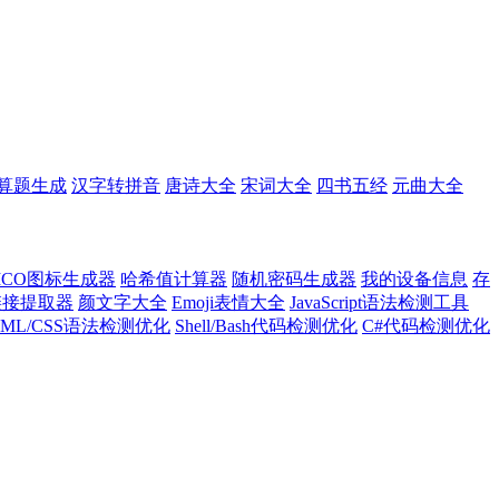
算题生成
汉字转拼音
唐诗大全
宋词大全
四书五经
元曲大全
ICO图标生成器
哈希值计算器
随机密码生成器
我的设备信息
存
l链接提取器
颜文字大全
Emoji表情大全
JavaScript语法检测工具
TML/CSS语法检测优化
Shell/Bash代码检测优化
C#代码检测优化