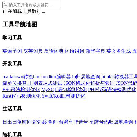
正在加载工具数据...
工具导航地图
学习工具
英语单词
汉英词典
汉语词典
词语组词
新华字典
英文名生成
五
开发工具
markdown转换html
ueditor编辑器
ip归属地查询
html/js转换器工
储单位换算
正则表达式测试
JSON格式化解析与验证
JSON
ES6语法检测优化
MySQL语句检测优化
PHP代码语法检测优化
Rust代码检测优化
Swift/Kotlin检测优化
生活工具
日出日落时间
经纬度查询
台湾车牌选号
车牌号码归属地查询
随机工具