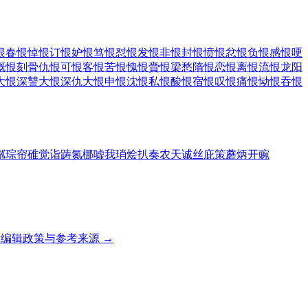
恨
春恨
悼恨
订恨
妒恨
笃恨
怼恨
发恨
非恨
封恨
愤恨
忿恨
负恨
感恨
哽
慨恨
刻骨仇恨
可恨
客恨
苦恨
愧恨
賫恨
梁愁隋恨
恋恨
离恨
流恨
龙阳
大恨
深讐大恨
深仇大恨
申恨
沈恨
私恨
酸恨
宿恨
叹恨
痛恨
恸恨
吞恨
粼
琮
帘
碓
觉
诣
踌
氮
梛
嘘
我
琑
烩
扒
奏
农
天
诚
丝
庇
策
蘑
炳
开
豌
编辑政策与参考来源 →