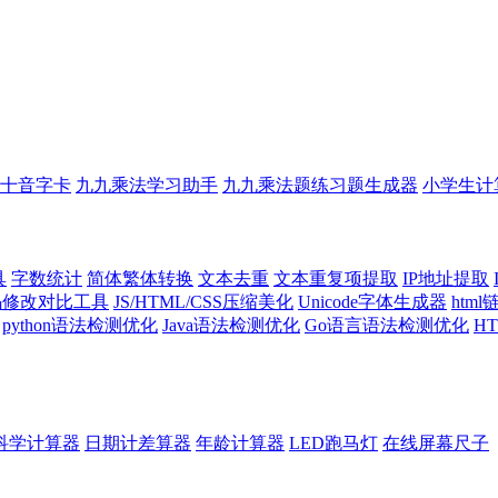
十音字卡
九九乘法学习助手
九九乘法题练习题生成器
小学生计
具
字数统计
简体繁体转换
文本去重
文本重复项提取
IP地址提取
代码修改对比工具
JS/HTML/CSS压缩美化
Unicode字体生成器
htm
python语法检测优化
Java语法检测优化
Go语言语法检测优化
H
科学计算器
日期计差算器
年龄计算器
LED跑马灯
在线屏幕尺子