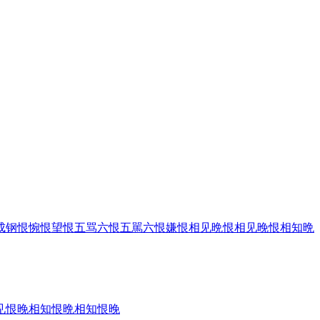
成钢
恨惋
恨望
恨五骂六
恨五駡六
恨嫌
恨相见晩
恨相见晚
恨相知晩
见恨晚
相知恨晩
相知恨晚