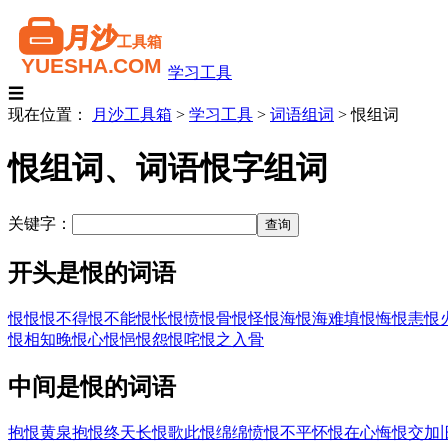
学习工具
☰
现在位置：
月沙工具箱
>
学习工具
>
词语组词
>
恨组词
恨组词、词语恨字组词
关键字：
开头是恨的词语
恨恨
恨不得
恨不能
恨怅
恨愤
恨骨
恨怪
恨海
恨海难填
恨悔
恨恚
恨
恨相知晚
恨心
恨悒
恨怨
恨咤
恨之入骨
中间是恨的词语
抱恨黄泉
抱恨终天
长恨歌
此恨绵绵
愤恨不平
怀恨在心
悔恨交加