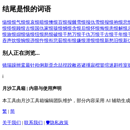
结尾是恨的词语
恼恨恨
气恨恨
哀恨
暗恨
懊恨
百恨
报雠雪恨
报仇雪恨
报恨
抱恨
悲
恨
怪恨
顾恨
古恨
国仇家恨
骇恨
憾恨
含恨
后恨
怀恨
悔恨
恚恨
解恨
恨
旅恨
媢恨
恼恨
忸恨
怒恨
破恨
千愁万恨
千仇万恨
千古恨
千年恨
吞声饮恨
惋恨
违恨
忤恨
衔悲茹恨
衔恨
嫌恨
泄恨
惜恨
新愁旧恨
新
别人正在浏览...
镜
瑞
躁
卌
鸾
最
针
殆
俐
新
歪
念
喆
捏
跤
敝
咨
诸
揰
寂
槢
冒
绾
迷
斟
甠
室
ℹ️
月沙工具箱 | 内容与使用声明
本工具由月沙工具箱编辑团队维护，部分内容采用 AI 辅助
繁
|
简
关于我们
|
联系我们
|
🛡️隐私政策