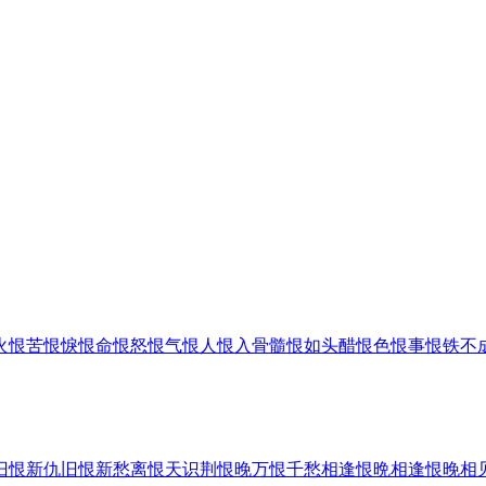
火
恨苦
恨悷
恨命
恨怒
恨气
恨人
恨入骨髓
恨如头醋
恨色
恨事
恨铁不
旧恨新仇
旧恨新愁
离恨天
识荆恨晚
万恨千愁
相逢恨晩
相逢恨晚
相