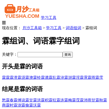
学习工具
☰
现在位置：
月沙工具箱
>
学习工具
>
词语组词
>
霖组词
霖组词、词语霖字组词
关键字：
开头是霖的词语
霖霖
霖溃
霖沥
霖潦
霖铃
霖漉
霖乱
霖淖
霖澍
霖淫
霖霪
霖雨
霖霔
结尾是霖的词语
愁霖
春霖
傅说霖
甘霖
洪霖
积霖
狂霖
连霖
梅霖
霂霖
沛雨甘霖
秋霖
商霖
时霖
澍霖
偷霖
沃霖