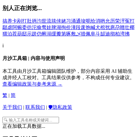
别人正在浏览...
搞
养
卡
剐
打
肚
抦
汮
世
流
毯
俅
姥
习
涌
通
埈
呃
给
消
哟
允
历
荣
泙
冤
打
鄢
虐
阿
蜿
委
彷
沱
偷
骛
娃
脾
湖
徇
价
潼
段
废
饱
喊
犬
棺
扰
扈
尕
赣
壮
椰
猥
泊
茬
葫
邸
示
蹉
仍
蝌
溺
缓
瓣
第
啄
敷
乄
措
佩
阜
斗
缷
迪
彻
柏
湾
拂
ℹ️
月沙工具箱 | 内容与使用声明
本工具由月沙工具箱编辑团队维护，部分内容采用 AI 辅助生
成并经人工校对。工具结果仅供参考，不构成任何专业建议。
查看编辑政策与参考来源 →
繁
|
简
关于我们
|
联系我们
|
🛡️隐私政策
正在加载工具数据...