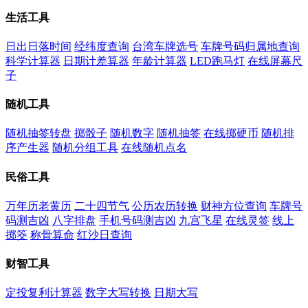
生活工具
日出日落时间
经纬度查询
台湾车牌选号
车牌号码归属地查询
科学计算器
日期计差算器
年龄计算器
LED跑马灯
在线屏幕尺
子
随机工具
随机抽签转盘
掷骰子
随机数字
随机抽签
在线掷硬币
随机排
序产生器
随机分组工具
在线随机点名
民俗工具
万年历老黄历
二十四节气
公历农历转换
财神方位查询
车牌号
码测吉凶
八字排盘
手机号码测吉凶
九宫飞星
在线灵签
线上
掷筊
称骨算命
红沙日查询
财智工具
定投复利计算器
数字大写转换
日期大写