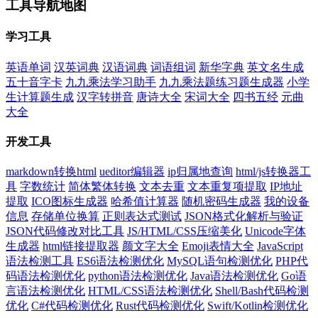
工具导航地图
学习工具
英语单词
汉英词典
汉语词典
词语组词
新华字典
英文名生成
五十音字卡
九九乘法学习助手
九九乘法题练习题生成器
小学
生计算题生成
汉字转拼音
唐诗大全
宋词大全
四书五经
元曲
大全
开发工具
markdown转换html
ueditor编辑器
ip归属地查询
html/js转换器工
具
字数统计
简体繁体转换
文本去重
文本重复项提取
IP地址
提取
ICO图标生成器
哈希值计算器
随机密码生成器
我的设备
信息
存储单位换算
正则表达式测试
JSON格式化解析与验证
JSON代码修改对比工具
JS/HTML/CSS压缩美化
Unicode字体
生成器
html链接提取器
颜文字大全
Emoji表情大全
JavaScript
语法检测工具
ES6语法检测优化
MySQL语句检测优化
PHP代
码语法检测优化
python语法检测优化
Java语法检测优化
Go语
言语法检测优化
HTML/CSS语法检测优化
Shell/Bash代码检测
优化
C#代码检测优化
Rust代码检测优化
Swift/Kotlin检测优化