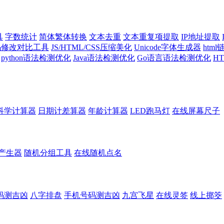
具
字数统计
简体繁体转换
文本去重
文本重复项提取
IP地址提取
代码修改对比工具
JS/HTML/CSS压缩美化
Unicode字体生成器
htm
python语法检测优化
Java语法检测优化
Go语言语法检测优化
H
科学计算器
日期计差算器
年龄计算器
LED跑马灯
在线屏幕尺子
产生器
随机分组工具
在线随机点名
码测吉凶
八字排盘
手机号码测吉凶
九宫飞星
在线灵签
线上掷筊