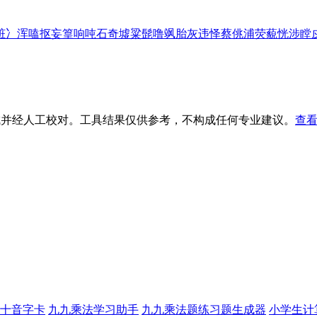
脏
冫
浑
嗑
抠
妄
篁
响
吨
石
奇
墟
粱
髭
噜
飒
胎
灰
违
怿
蔡
佻
浦
荧
藐
恍
涉
瞠
生成并经人工校对。工具结果仅供参考，不构成任何专业建议。
查看
十音字卡
九九乘法学习助手
九九乘法题练习题生成器
小学生计