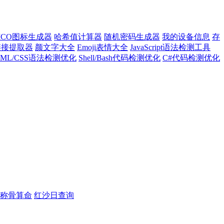
ICO图标生成器
哈希值计算器
随机密码生成器
我的设备信息
存
l链接提取器
颜文字大全
Emoji表情大全
JavaScript语法检测工具
TML/CSS语法检测优化
Shell/Bash代码检测优化
C#代码检测优化
称骨算命
红沙日查询