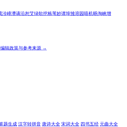
戍
沴
嶂
漕
谪
沿
恕
艾
绿
欹
挖
栋
苇
妙
谭
埠
雏
溶
园
嘻
机
旸
淘
峡
增
编辑政策与参考来源 →
算题生成
汉字转拼音
唐诗大全
宋词大全
四书五经
元曲大全