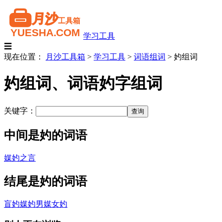
学习工具
☰
现在位置：
月沙工具箱
>
学习工具
>
词语组词
>
妁组词
妁组词、词语妁字组词
关键字：
中间是妁的词语
媒妁之言
结尾是妁的词语
盲妁
媒妁
男媒女妁