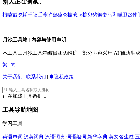
别人正在浏览...
根
嗑
戴
夕
耗
卐
胚
屲
漉
临
禽
磕
仑
披
演
聘
檐
鬼
猪
辗
妻
马
乳
喵
卫
贪
使
ℹ️
月沙工具箱 | 内容与使用声明
本工具由月沙工具箱编辑团队维护，部分内容采用 AI 辅助
繁
|
简
关于我们
|
联系我们
|
🛡️隐私政策
正在加载工具数据...
工具导航地图
学习工具
英语单词
汉英词典
汉语词典
词语组词
新华字典
英文名生成
五