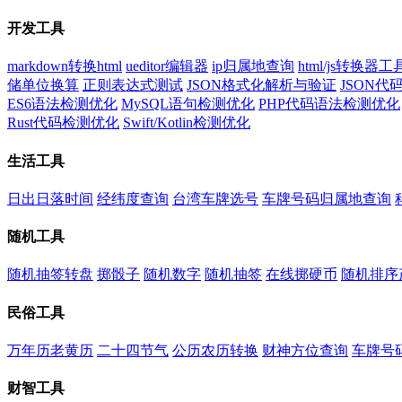
开发工具
markdown转换html
ueditor编辑器
ip归属地查询
html/js转换器工
储单位换算
正则表达式测试
JSON格式化解析与验证
JSON
ES6语法检测优化
MySQL语句检测优化
PHP代码语法检测优化
Rust代码检测优化
Swift/Kotlin检测优化
生活工具
日出日落时间
经纬度查询
台湾车牌选号
车牌号码归属地查询
随机工具
随机抽签转盘
掷骰子
随机数字
随机抽签
在线掷硬币
随机排序
民俗工具
万年历老黄历
二十四节气
公历农历转换
财神方位查询
车牌号
财智工具