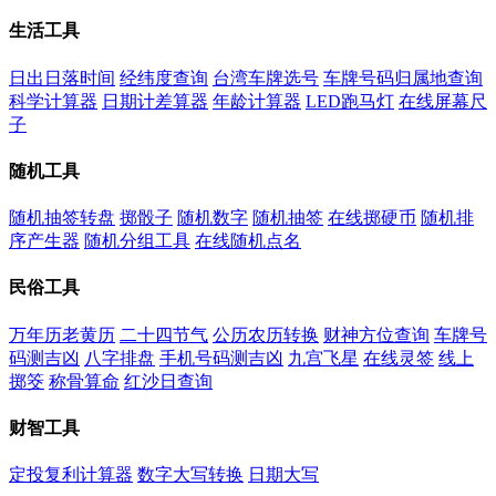
生活工具
日出日落时间
经纬度查询
台湾车牌选号
车牌号码归属地查询
科学计算器
日期计差算器
年龄计算器
LED跑马灯
在线屏幕尺
子
随机工具
随机抽签转盘
掷骰子
随机数字
随机抽签
在线掷硬币
随机排
序产生器
随机分组工具
在线随机点名
民俗工具
万年历老黄历
二十四节气
公历农历转换
财神方位查询
车牌号
码测吉凶
八字排盘
手机号码测吉凶
九宫飞星
在线灵签
线上
掷筊
称骨算命
红沙日查询
财智工具
定投复利计算器
数字大写转换
日期大写