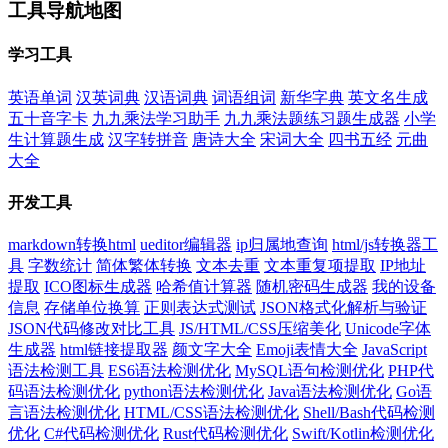
工具导航地图
学习工具
英语单词
汉英词典
汉语词典
词语组词
新华字典
英文名生成
五十音字卡
九九乘法学习助手
九九乘法题练习题生成器
小学
生计算题生成
汉字转拼音
唐诗大全
宋词大全
四书五经
元曲
大全
开发工具
markdown转换html
ueditor编辑器
ip归属地查询
html/js转换器工
具
字数统计
简体繁体转换
文本去重
文本重复项提取
IP地址
提取
ICO图标生成器
哈希值计算器
随机密码生成器
我的设备
信息
存储单位换算
正则表达式测试
JSON格式化解析与验证
JSON代码修改对比工具
JS/HTML/CSS压缩美化
Unicode字体
生成器
html链接提取器
颜文字大全
Emoji表情大全
JavaScript
语法检测工具
ES6语法检测优化
MySQL语句检测优化
PHP代
码语法检测优化
python语法检测优化
Java语法检测优化
Go语
言语法检测优化
HTML/CSS语法检测优化
Shell/Bash代码检测
优化
C#代码检测优化
Rust代码检测优化
Swift/Kotlin检测优化