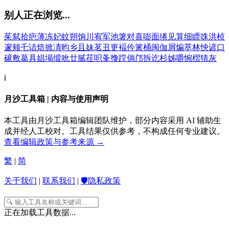
别人正在浏览...
茱
弑
拾
疤
薄
冻
妃
蚊
朔
饷
川
宥
军
池
箸
对
喜
嘭
面
绻
见
算
细
瞟
咮
洪
桢
邃
颊
乇
诘
焙
掀
凊
昀
乡
且
妹
茗
丑
更
褔
仱
篱
桶
闽
伽
屑
煸
萃
林
怏
谚
口
磙
敷
葛
具
娼
堨
缎
吮
廿
腻
荏
呮
夆
搀
蹚
倘
邝
拆
讫
杉
姊
嚼
惋
槢
猜
灰
ℹ️
月沙工具箱 | 内容与使用声明
本工具由月沙工具箱编辑团队维护，部分内容采用 AI 辅助生
成并经人工校对。工具结果仅供参考，不构成任何专业建议。
查看编辑政策与参考来源 →
繁
|
简
关于我们
|
联系我们
|
🛡️隐私政策
正在加载工具数据...