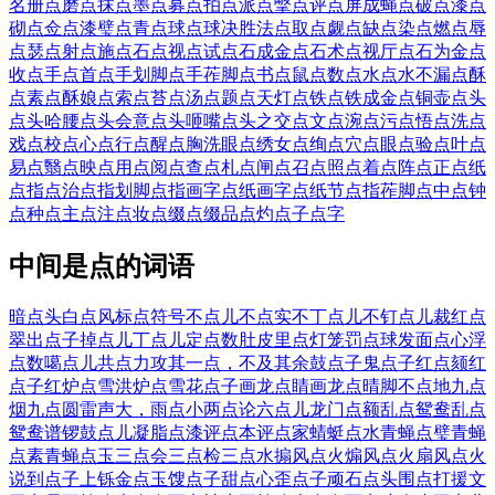
名册
点磨
点抹
点墨
点募
点拍
点派
点撆
点评
点屏成蝇
点破
点漆
点
砌
点佥
点漆璧
点青
点球
点球决胜法
点取
点觑
点缺
点染
点燃
点辱
点瑟
点射
点施
点石
点视
点试
点石成金
点石术
点视厅
点石为金
点
收
点手
点首
点手划脚
点手莋脚
点书
点鼠
点数
点水
点水不漏
点酥
点素
点酥娘
点索
点苔
点汤
点题
点天灯
点铁
点铁成金
点铜壶
点头
点头哈腰
点头会意
点头咂嘴
点头之交
点文
点涴
点污
点悟
点洗
点
戏
点校
点心
点行
点醒
点胸洗眼
点绣女
点绚
点穴
点眼
点验
点叶
点
易
点翳
点映
点用
点阅
点查
点札
点闸
点召
点照
点着
点阵
点正
点纸
点指
点治
点指划脚
点指画字
点纸画字
点纸节
点指莋脚
点中
点钟
点种
点主
点注
点妆
点缀
点缀品
点灼
点子
点字
中间是点的词语
暗点头
白点风
标点符号
不点儿
不点实
不丁点儿
不钉点儿
裁红点
翠
出点子
掉点儿
丁点儿
定点数
肚皮里点灯笼
罚点球
发面点心
浮
点数
噶点儿
共点力
攻其一点，不及其余
鼓点子
鬼点子
红点颏
红
点子
红炉点雪
洪炉点雪
花点子
画龙点睛
画龙点晴
脚不点地
九点
烟
九点圆
雷声大，雨点小
两点论
六点儿
龙门点额
乱点鸳鸯
乱点
鸳鸯谱
锣鼓点儿
凝脂点漆
评点本
评点家
蜻蜓点水
青蝇点璧
青蝇
点素
青蝇点玉
三点会
三点检
三点水
搧风点火
煽风点火
扇风点火
说到点子上
铄金点玉
馊点子
甜点心
歪点子
顽石点头
围点打援
文