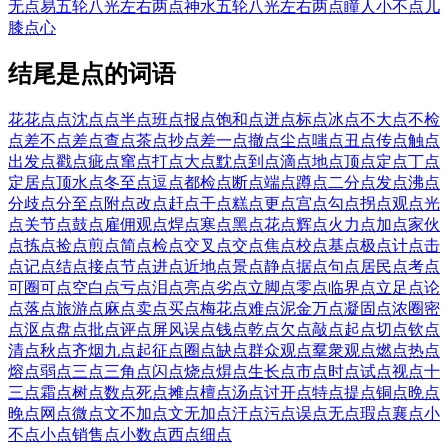
无点易
五轮八光左右两点神水
五轮八光左右两点瞳人
小不点儿
膝点心
结尾是点的词语
花花点点
沈点点
半点
班点
报点
饱和点
迸点
标点
冰点
不大点
不检
点
差不点
差点
查点
茶点
抄点
差一点
撤点
尘点
嗤点
丑点
传点
触点
出发点
戳点
疵点
窜点
打点
大点
黕点
到点
滴点
地点
顶点
定点
丁点
定居点
顶水点
冬至点
逗点
都检点
断点
端点
蹲点
二分点
发点
沸点
分歧点
分至点
附点
改点
赶点
干点
糕点
更点
宫点
勾点
拐点
观点
光
点
关节点
鼓点
雇佣观点
焊点
寒点
黑点
花点
辉点
火力点
加点
家伙
点
拣点
捡点
煎点
简点
检点
交叉点
交点
焦点
校点
基点
极点
计点
击
点
记点
结点
接点
节点
进点
近地点
景点
静点
据点
句点
居民点
考点
可圈可点
空白点
亏点
泪点
亮点
劣点
立脚点
零点
临界点
立足点
论
点
落点
旅游点
麻点
卖点
买点
梅花点
难点
泥金万点
凝固点
浓圈密
点
沤点
盘点
批点
评点
屏风误点
钱点
乾点
欠点
敲点
起点
切点
钦点
清点
秋点
齐烟九点
起征点
圈点
缺点
群众观点
羣衆观点
燃点
热点
熔点
弱点
三点
三角点
闪点
烧点
焺点
生长点
市点
时点
试点
视点
十
三点
霜点
树点
数点
死点
摊点
檀点
汤点
讨开点
特点
提点
铜点
晩点
晚点
网点
微点
文不加点
文无加点
汙点
污点
误点
无点
瑕点
襄点
小
不点
小点
销售点
小数点
西点
细点