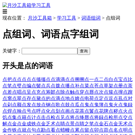
学习工具
☰
现在位置：
月沙工具箱
>
学习工具
>
词语组词
>
点组词
点组词、词语点字组词
关键字：
开头是点的词语
点把点
点点
点点搐搐
点点滴滴
点点搠搠
点一点二
点白
点宝
点比
点笔
点璧
点编
点鬓
点兵
点拨
点播
点补
点菜
点苍
点草架
点册
点茶
点差
点唱
点呈
点充
点筹郞
点除
点触
点穿
点唇
点次
点簇
点撺
点蹿
点窜
点翠
点存
点黛
点的
点滴
点地
点媂
点电荷
点定
点逗
点厾
点对
点剁
点额
点发
点放
点钢
点歌
点鼓
点瓜
点鬼
点鬼簿
点鬼火
点鬼録
点焊
点翰
点号
点呼
点化
点划
点画
点花茶
点鬟
点花牌
点秽
点火
点
饥
点集
点籍
点计
点击
点检
点见
点将
点绛唇
点将録
点检所
点交
点
解
点金
点金成铁
点金乏术
点睛
点景
点睛之笔
点金石
点金无术
点
金作铁
点就
点句
点勘
点看
点蜡幔
点累
点留
点卯
点茆
点名
点明
点