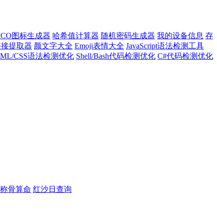
ICO图标生成器
哈希值计算器
随机密码生成器
我的设备信息
存
l链接提取器
颜文字大全
Emoji表情大全
JavaScript语法检测工具
TML/CSS语法检测优化
Shell/Bash代码检测优化
C#代码检测优化
称骨算命
红沙日查询