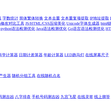
具
字数统计
简体繁体转换
文本去重
文本重复项提取
IP地址提取
代码修改对比工具
JS/HTML/CSS压缩美化
Unicode字体生成器
htm
python语法检测优化
Java语法检测优化
Go语言语法检测优化
H
科学计算器
日期计差算器
年龄计算器
LED跑马灯
在线屏幕尺子
产生器
随机分组工具
在线随机点名
码测吉凶
八字排盘
手机号码测吉凶
九宫飞星
在线灵签
线上掷筊