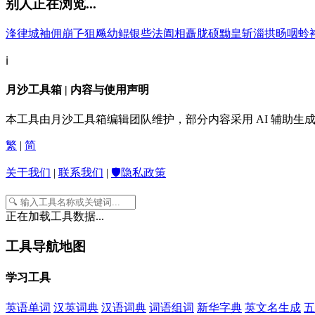
别人正在浏览...
浲
律
城
袖
佣
崩
孒
狙
飚
幼
鲲
银
些
法
阖
相
矗
胧
硕
黝
皇
斩
淄
拱
旸
咽
蛉
ℹ️
月沙工具箱 | 内容与使用声明
本工具由月沙工具箱编辑团队维护，部分内容采用 AI 辅助
繁
|
简
关于我们
|
联系我们
|
🛡️隐私政策
正在加载工具数据...
工具导航地图
学习工具
英语单词
汉英词典
汉语词典
词语组词
新华字典
英文名生成
五