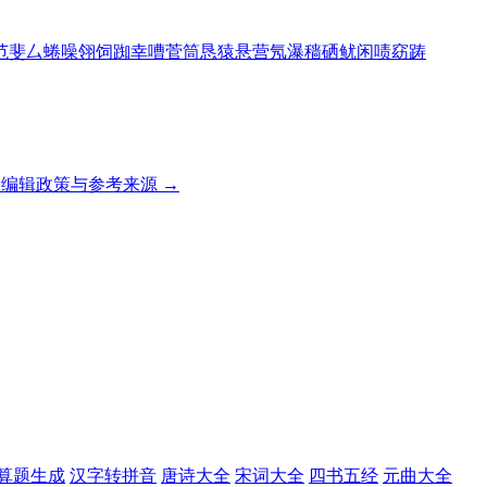
范
斐
厶
蜷
噪
翎
饲
踟
幸
嘈
菅
筒
恳
猿
悬
营
氖
瀑
穑
硒
鱿
闲
啧
窈
踌
编辑政策与参考来源 →
算题生成
汉字转拼音
唐诗大全
宋词大全
四书五经
元曲大全