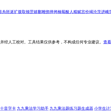
裕
糸
胚
涎
扩
拨
取
顿
罡
嬉
鄱
雕
惚
掸
拷
楠
莓
酸
人
糯
赋
宫
价
竭
沦
茨
进
峨
生成并经人工校对。工具结果仅供参考，不构成任何专业建议。
查看
十音字卡
九九乘法学习助手
九九乘法题练习题生成器
小学生计