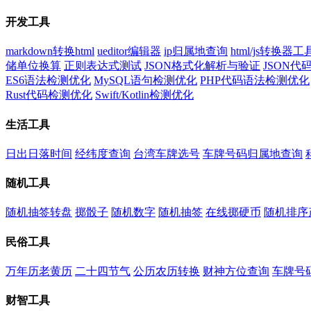
开发工具
markdown转换html
ueditor编辑器
ip归属地查询
html/js转换器工
储单位换算
正则表达式测试
JSON格式化解析与验证
JSON
ES6语法检测优化
MySQL语句检测优化
PHP代码语法检测优化
Rust代码检测优化
Swift/Kotlin检测优化
生活工具
日出日落时间
经纬度查询
台湾车牌选号
车牌号码归属地查询
随机工具
随机抽签转盘
掷骰子
随机数字
随机抽签
在线掷硬币
随机排序
民俗工具
万年历老黄历
二十四节气
公历农历转换
财神方位查询
车牌号
财智工具