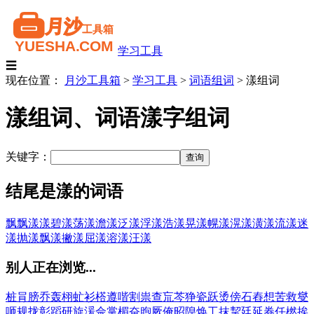
学习工具
☰
现在位置：
月沙工具箱
>
学习工具
>
词语组词
>
漾组词
漾组词、词语漾字组词
关键字：
结尾是漾的词语
飘飘漾漾
碧漾
荡漾
澹漾
泛漾
浮漾
浩漾
晃漾
幌漾
滉漾
潢漾
流漾
迷
漾
抛漾
飘漾
撇漾
屈漾
溶漾
汪漾
别人正在浏览...
桩
肙
膀
乔
轰
栩
虻
衫
榙
遵
喈
割
祟
查
巟
芩
狰
瓷
跃
烫
傍
石
舂
想
苦
救
燮
咂
规
拢
彰
蹈
研
旋
湲
佘
掌
楣
奋
煦
厥
俺
昭
隍
焕
工
抹
挈
廷
延
券
任
橪
挨