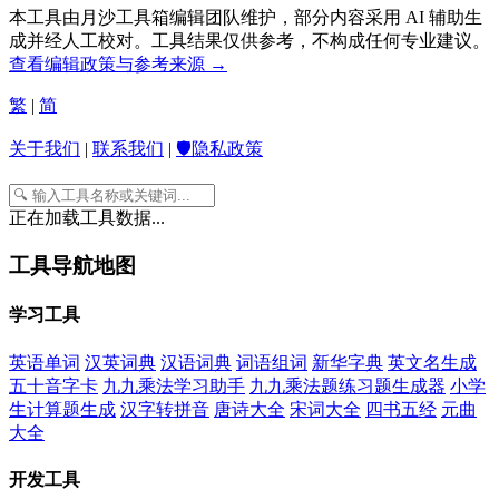
本工具由月沙工具箱编辑团队维护，部分内容采用 AI 辅助生
成并经人工校对。工具结果仅供参考，不构成任何专业建议。
查看编辑政策与参考来源 →
繁
|
简
关于我们
|
联系我们
|
🛡️隐私政策
正在加载工具数据...
工具导航地图
学习工具
英语单词
汉英词典
汉语词典
词语组词
新华字典
英文名生成
五十音字卡
九九乘法学习助手
九九乘法题练习题生成器
小学
生计算题生成
汉字转拼音
唐诗大全
宋词大全
四书五经
元曲
大全
开发工具