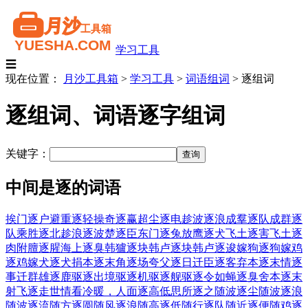
学习工具
☰
现在位置：
月沙工具箱
>
学习工具
>
词语组词
>
逐组词
逐组词、词语逐字组词
关键字：
中间是逐的词语
挨门逐户
避重逐轻
操奇逐赢
超尘逐电
趁波逐浪
成羣逐队
成群逐
队
乘胜逐北
趁浪逐波
楚逐臣
东门逐兔
放鹰逐犬
飞土逐害
飞土逐
肉
附膻逐腥
海上逐臭
韩獹逐块
韩卢逐块
韩卢逐逡
嫁狗逐狗
嫁鸡
逐鸡
嫁犬逐犬
捐本逐末
角逐场
夸父逐日
迁臣逐客
弃本逐末
情逐
事迁
群雄逐鹿
驱逐出境
驱逐机
驱逐舰
驱逐令
如蝇逐臭
舍本逐末
射飞逐走
世情看冷暖，人面逐高低
思所逐之
随波逐尘
随波逐浪
随波逐流
随方逐圆
随风逐浪
随高逐低
随行逐队
随近逐便
随鸡逐