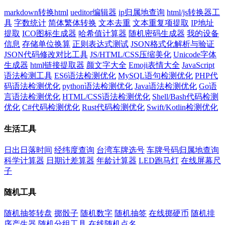
markdown转换html
ueditor编辑器
ip归属地查询
html/js转换器工
具
字数统计
简体繁体转换
文本去重
文本重复项提取
IP地址
提取
ICO图标生成器
哈希值计算器
随机密码生成器
我的设备
信息
存储单位换算
正则表达式测试
JSON格式化解析与验证
JSON代码修改对比工具
JS/HTML/CSS压缩美化
Unicode字体
生成器
html链接提取器
颜文字大全
Emoji表情大全
JavaScript
语法检测工具
ES6语法检测优化
MySQL语句检测优化
PHP代
码语法检测优化
python语法检测优化
Java语法检测优化
Go语
言语法检测优化
HTML/CSS语法检测优化
Shell/Bash代码检测
优化
C#代码检测优化
Rust代码检测优化
Swift/Kotlin检测优化
生活工具
日出日落时间
经纬度查询
台湾车牌选号
车牌号码归属地查询
科学计算器
日期计差算器
年龄计算器
LED跑马灯
在线屏幕尺
子
随机工具
随机抽签转盘
掷骰子
随机数字
随机抽签
在线掷硬币
随机排
序产生器
随机分组工具
在线随机点名