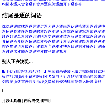
狗
损本逐末
贪名逐利
贪声逐色
笑逐颜开
下逐客令
结尾是逐的词语
眈眈逐逐
耽耽逐逐
罢逐
迸逐
奔逐
逩逐
犇逐
贬逐
摈逐
逼逐
避逐
搏
逐
捕逐
参逐
谗逐
搀逐
骋逐
趁逐
驰逐
斥逐
黜逐
窜逐
篡逐
放逐
发逐
废逐
赶逐
革逐
攻逐
诃逐
呵逐
交逐
较逐
诘逐
解逐
竞逐
惊逐
窘逐
酒
食征逐
酒食徵逐
角逐
款逐
夸逐
猎逐
流逐
免逐
撵逐
蹑逐
傩逐
殴逐
排逐
屏逐
迫逐
破逐
迁逐
谴逐
弃逐
驱逐
祛逐
日逐
散逐
绳逐
尸逐
随
逐
讨逐
踏逐
腾逐
剸逐
推逐
惟利是逐
骛逐
别人正在浏览...
般
卫
钴
郎
膑
蹬
凯
搬
烈
挡
可
泄
罢
频
叙
画
荟
鞭
吒
蹒
订
需
癖
锺
屾
京
枰
移
肪
颠
绩
啧
羸
甲
赋
疼
鞍
剁
哑
犬
孽
电
洛
犭
涅
砧
况
跚
捍
谄
娉
盟
朱
聚
剑
嵌
离
潢
钹
窟
仟
睫
艮
汕
琐
爻
偕
释
莉
俊
冼
肆
司
茨
箫
么
胀
烛
増
鲜
ℹ️
月沙工具箱 | 内容与使用声明