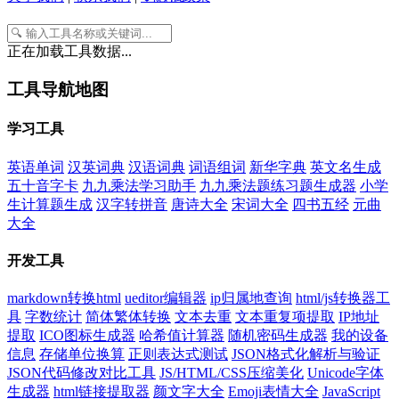
正在加载工具数据...
工具导航地图
学习工具
英语单词
汉英词典
汉语词典
词语组词
新华字典
英文名生成
五十音字卡
九九乘法学习助手
九九乘法题练习题生成器
小学
生计算题生成
汉字转拼音
唐诗大全
宋词大全
四书五经
元曲
大全
开发工具
markdown转换html
ueditor编辑器
ip归属地查询
html/js转换器工
具
字数统计
简体繁体转换
文本去重
文本重复项提取
IP地址
提取
ICO图标生成器
哈希值计算器
随机密码生成器
我的设备
信息
存储单位换算
正则表达式测试
JSON格式化解析与验证
JSON代码修改对比工具
JS/HTML/CSS压缩美化
Unicode字体
生成器
html链接提取器
颜文字大全
Emoji表情大全
JavaScript