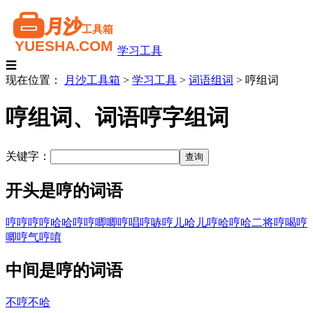
学习工具
☰
现在位置：
月沙工具箱
>
学习工具
>
词语组词
>
哼组词
哼组词、词语哼字组词
关键字：
开头是哼的词语
哼哼
哼哼哈哈
哼哼唧唧
哼唱
哼哧
哼儿哈儿
哼哈
哼哈二将
哼喝
哼
唧
哼气
哼唷
中间是哼的词语
不哼不哈