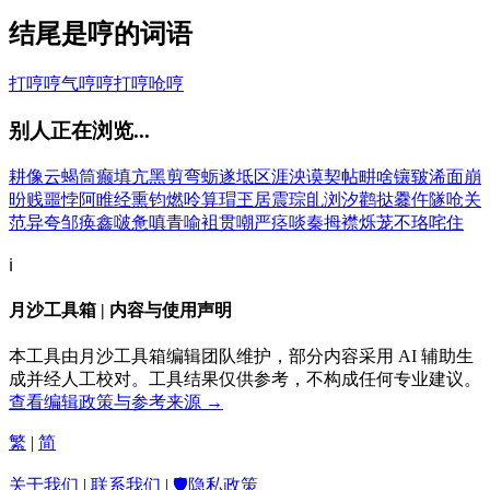
结尾是哼的词语
打哼哼
气哼哼
打哼
呛哼
别人正在浏览...
耕
像
云
蝎
筒
癫
填
亢
黑
剪
弯
蛎
遂
坻
区
涯
泱
谟
契
帖
畊
啥
镶
皲
浠
面
崩
昐
贱
噩
悖
阿
睢
经
熏
钧
燃
呤
算
瑁
玊
居
震
琮
臫
浏
汐
鹳
挞
爨
仵
隧
呛
关
范
异
夸
邹
痪
鑫
啵
惫
嗔
青
喻
袓
贯
嘲
严
痉
啖
秦
拇
襟
烁
茏
不
珞
咤
住
ℹ️
月沙工具箱 | 内容与使用声明
本工具由月沙工具箱编辑团队维护，部分内容采用 AI 辅助生
成并经人工校对。工具结果仅供参考，不构成任何专业建议。
查看编辑政策与参考来源 →
繁
|
简
关于我们
|
联系我们
|
🛡️隐私政策