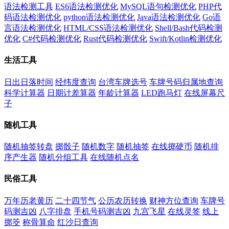
语法检测工具
ES6语法检测优化
MySQL语句检测优化
PHP代
码语法检测优化
python语法检测优化
Java语法检测优化
Go语
言语法检测优化
HTML/CSS语法检测优化
Shell/Bash代码检测
优化
C#代码检测优化
Rust代码检测优化
Swift/Kotlin检测优化
生活工具
日出日落时间
经纬度查询
台湾车牌选号
车牌号码归属地查询
科学计算器
日期计差算器
年龄计算器
LED跑马灯
在线屏幕尺
子
随机工具
随机抽签转盘
掷骰子
随机数字
随机抽签
在线掷硬币
随机排
序产生器
随机分组工具
在线随机点名
民俗工具
万年历老黄历
二十四节气
公历农历转换
财神方位查询
车牌号
码测吉凶
八字排盘
手机号码测吉凶
九宫飞星
在线灵签
线上
掷筊
称骨算命
红沙日查询