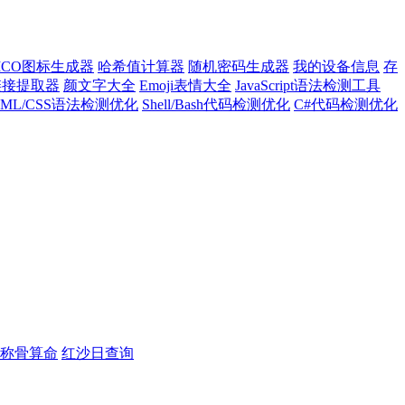
ICO图标生成器
哈希值计算器
随机密码生成器
我的设备信息
存
l链接提取器
颜文字大全
Emoji表情大全
JavaScript语法检测工具
TML/CSS语法检测优化
Shell/Bash代码检测优化
C#代码检测优化
称骨算命
红沙日查询