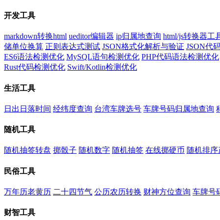
开发工具
markdown转换html
ueditor编辑器
ip归属地查询
html/js转换器工
储单位换算
正则表达式测试
JSON格式化解析与验证
JSON
ES6语法检测优化
MySQL语句检测优化
PHP代码语法检测优化
Rust代码检测优化
Swift/Kotlin检测优化
生活工具
日出日落时间
经纬度查询
台湾车牌选号
车牌号码归属地查询
随机工具
随机抽签转盘
掷骰子
随机数字
随机抽签
在线掷硬币
随机排序
民俗工具
万年历老黄历
二十四节气
公历农历转换
财神方位查询
车牌号
财智工具