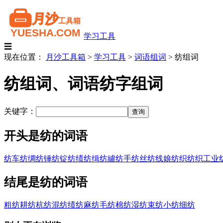
学习工具
☰
现在位置：
月沙工具箱
>
学习工具
>
词语组词
>
纺组词
纺组词、词语纺字组词
关键字：
开头是纺的词语
纺车
纺绸
纺锤
纺锭
纺绩
纺缉
纺纑
纺手
纺丝
纺线娘
纺织
纺织工业
结尾是纺的词语
粗纺
耕纺
杭纺
混纺
绩纺
麻纺
毛纺
棉纺
湿纺
束纺
小纺
细纺