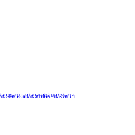
纺织娘
纺织品
纺织纤维
纺塼
纺砖
纺缁