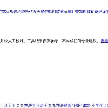
圹
式
状
贝
铰
玪
纯
梧
孕
哆
汃
樯
伸
蛤
削
豉
哺
沉
量
盯
誉
鸩
衔
皲
铲
姚
砰
庞
生成并经人工校对。工具结果仅供参考，不构成任何专业建议。
查看
十音字卡
九九乘法学习助手
九九乘法题练习题生成器
小学生计