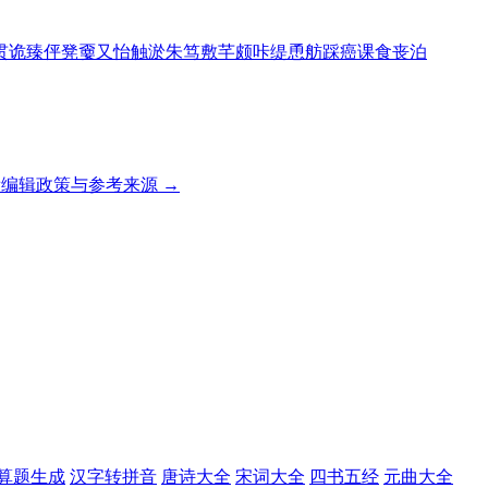
贯
诡
臻
伻
凳
嫑
又
怡
触
淤
朱
笃
敷
芊
颇
咔
缇
恿
舫
踩
癌
课
食
丧
泊
编辑政策与参考来源 →
算题生成
汉字转拼音
唐诗大全
宋词大全
四书五经
元曲大全