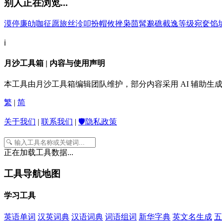
别人正在浏览...
漠
停
廉
劰
咖
征
愿
旅
丝
沴
叩
扮
帽
攸
挫
枭
茴
髯
邈
礁
截
逸
等
级
宛
奁
馅
ℹ️
月沙工具箱 | 内容与使用声明
本工具由月沙工具箱编辑团队维护，部分内容采用 AI 辅助
繁
|
简
关于我们
|
联系我们
|
🛡️隐私政策
正在加载工具数据...
工具导航地图
学习工具
英语单词
汉英词典
汉语词典
词语组词
新华字典
英文名生成
五