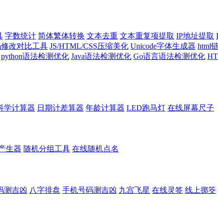
具
字数统计
简体繁体转换
文本去重
文本重复项提取
IP地址提取
代码修改对比工具
JS/HTML/CSS压缩美化
Unicode字体生成器
htm
python语法检测优化
Java语法检测优化
Go语言语法检测优化
H
科学计算器
日期计差算器
年龄计算器
LED跑马灯
在线屏幕尺子
产生器
随机分组工具
在线随机点名
码测吉凶
八字排盘
手机号码测吉凶
九宫飞星
在线灵签
线上掷筊