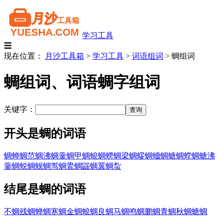
学习工具
☰
现在位置：
月沙工具箱
>
学习工具
>
词语组词
>
蜩组词
蜩组词、词语蜩字组词
关键字：
开头是蜩的词语
蜩蝉
蜩范
蜩沸
蜩羹
蜩甲
蜩蜋
蜩蟧
蜩梁
蜩蟉
蜩蝒
蜩螗
蜩螳
蜩螗沸
羹
蜩蜕
蜩蚬
蜩鸴
蜩鷽
蜩鼹
蜩翼
蜩蚻
结尾是蜩的词语
不蜩
残蜩
蝉蜩
寒蜩
金蜩
蜋蜩
良蜩
马蜩
鸣蜩
鹏蜩
青蜩
秋蜩
螗蜩