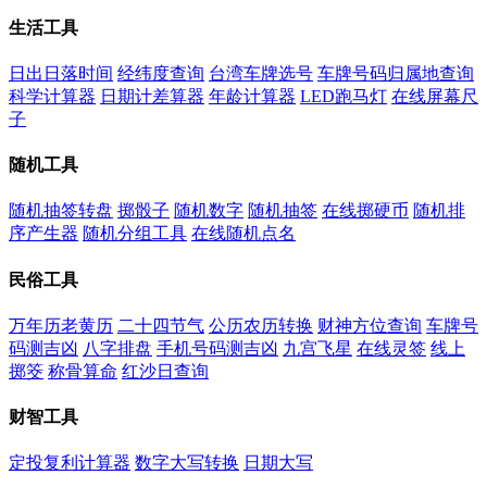
生活工具
日出日落时间
经纬度查询
台湾车牌选号
车牌号码归属地查询
科学计算器
日期计差算器
年龄计算器
LED跑马灯
在线屏幕尺
子
随机工具
随机抽签转盘
掷骰子
随机数字
随机抽签
在线掷硬币
随机排
序产生器
随机分组工具
在线随机点名
民俗工具
万年历老黄历
二十四节气
公历农历转换
财神方位查询
车牌号
码测吉凶
八字排盘
手机号码测吉凶
九宫飞星
在线灵签
线上
掷筊
称骨算命
红沙日查询
财智工具
定投复利计算器
数字大写转换
日期大写