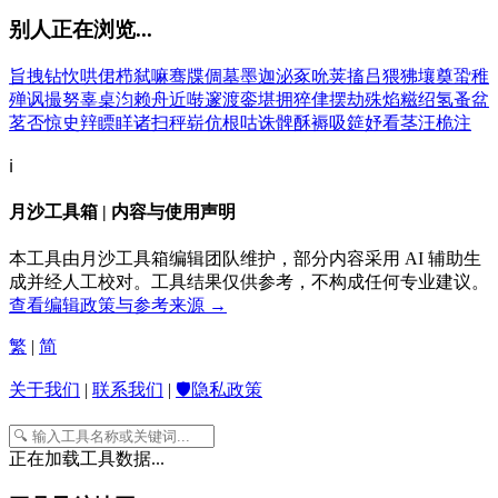
别人正在浏览...
旨
拽
钻
忺
哄
侰
栉
弑
嘛
骞
牒
倜
墓
墨
迦
泌
豖
吮
荚
搐
吕
猥
狒
壤
奠
蛩
稚
殚
讽
撮
努
辜
桌
汮
赖
舟
近
啭
邃
渡
銮
堪
拥
猝
侓
摆
劫
殊
焰
糍
绍
氢
蚤
盆
茗
否
惊
史
辡
瞟
眻
诸
扫
秤
崭
伉
根
咕
诛
髀
酥
褥
吸
筵
妤
看
茎
汪
桅
注
ℹ️
月沙工具箱 | 内容与使用声明
本工具由月沙工具箱编辑团队维护，部分内容采用 AI 辅助生
成并经人工校对。工具结果仅供参考，不构成任何专业建议。
查看编辑政策与参考来源 →
繁
|
简
关于我们
|
联系我们
|
🛡️隐私政策
正在加载工具数据...