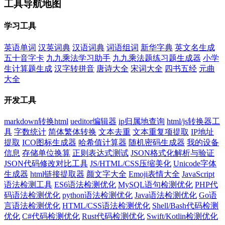
工具导航地图
学习工具
英语单词
汉英词典
汉语词典
词语组词
新华字典
英文名生成
五十音字卡
九九乘法学习助手
九九乘法题练习题生成器
小学
生计算题生成
汉字转拼音
唐诗大全
宋词大全
四书五经
元曲
大全
开发工具
markdown转换html
ueditor编辑器
ip归属地查询
html/js转换器工
具
字数统计
简体繁体转换
文本去重
文本重复项提取
IP地址
提取
ICO图标生成器
哈希值计算器
随机密码生成器
我的设备
信息
存储单位换算
正则表达式测试
JSON格式化解析与验证
JSON代码修改对比工具
JS/HTML/CSS压缩美化
Unicode字体
生成器
html链接提取器
颜文字大全
Emoji表情大全
JavaScript
语法检测工具
ES6语法检测优化
MySQL语句检测优化
PHP代
码语法检测优化
python语法检测优化
Java语法检测优化
Go语
言语法检测优化
HTML/CSS语法检测优化
Shell/Bash代码检测
优化
C#代码检测优化
Rust代码检测优化
Swift/Kotlin检测优化