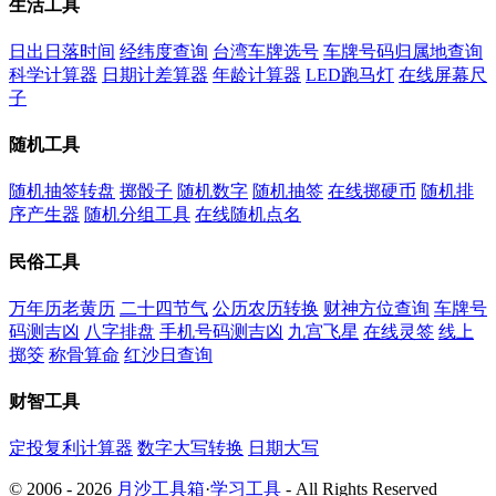
生活工具
日出日落时间
经纬度查询
台湾车牌选号
车牌号码归属地查询
科学计算器
日期计差算器
年龄计算器
LED跑马灯
在线屏幕尺
子
随机工具
随机抽签转盘
掷骰子
随机数字
随机抽签
在线掷硬币
随机排
序产生器
随机分组工具
在线随机点名
民俗工具
万年历老黄历
二十四节气
公历农历转换
财神方位查询
车牌号
码测吉凶
八字排盘
手机号码测吉凶
九宫飞星
在线灵签
线上
掷筊
称骨算命
红沙日查询
财智工具
定投复利计算器
数字大写转换
日期大写
© 2006 - 2026
月沙工具箱
·
学习工具
- All Rights Reserved