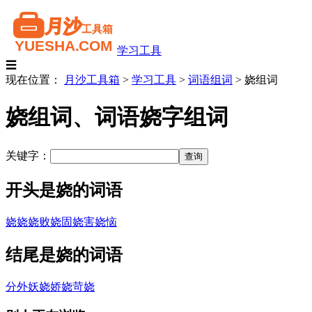
学习工具
☰
现在位置：
月沙工具箱
>
学习工具
>
词语组词
>
娆组词
娆组词、词语娆字组词
关键字：
开头是娆的词语
娆娆
娆败
娆固
娆害
娆恼
结尾是娆的词语
分外妖娆
娇娆
苛娆