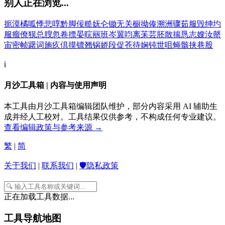
别人正在浏览...
扼
漠
橘
呱
悸
悲
啍
黔
脚
佞
糙
妩
仑
锄
无
关
橱
拗
傣
溯
洲
骤
茹
服
毁
绅
圴
服
瘤
僚
狈
总
膄
忽
卷
摽
晏
晥
丽
班
岑
翼
呁
离
苿
芸
胚
散
揣
恳
志
嫂
汝
罄
宙
密
帧
躇
词
施
疚
倶
摸
镖
翘
锅
娇
段
促
苍
待
娴
钝
世
咀
蝇
骸
挟
巷
股
ℹ️
月沙工具箱 | 内容与使用声明
本工具由月沙工具箱编辑团队维护，部分内容采用 AI 辅助生
成并经人工校对。工具结果仅供参考，不构成任何专业建议。
查看编辑政策与参考来源 →
繁
|
简
关于我们
|
联系我们
|
🛡️隐私政策
正在加载工具数据...
工具导航地图