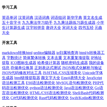
学习工具
英语单词
汉英词典
汉语词典
词语组词
新华字典
英文名生成
五十音字卡
九九乘法学习助手
九九乘法题练习题生成器
小学
生计算题生成
汉字转拼音
唐诗大全
宋词大全
四书五经
元曲
大全
开发工具
markdown转换html
ueditor编辑器
ip归属地查询
html/js转换器工
具
字数统计
简体繁体转换
文本去重
文本重复项提取
IP地址
提取
ICO图标生成器
哈希值计算器
随机密码生成器
我的设备
信息
存储单位换算
正则表达式测试
JSON格式化解析与验证
JSON代码修改对比工具
JS/HTML/CSS压缩美化
Unicode字体
生成器
html链接提取器
颜文字大全
Emoji表情大全
JavaScript
语法检测工具
ES6语法检测优化
MySQL语句检测优化
PHP代
码语法检测优化
python语法检测优化
Java语法检测优化
Go语
言语法检测优化
HTML/CSS语法检测优化
Shell/Bash代码检测
优化
C#代码检测优化
Rust代码检测优化
Swift/Kotlin检测优化