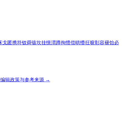
床
戈
匿
携
符
钗
舜
骇
坎
挂
憬
渭
蹲
徇
惯
偿
晎
懵
抂
唳
彰
容
褪
饴
必
编辑政策与参考来源 →