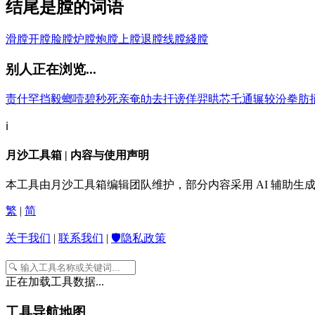
结尾是膛的词语
滑膛
开膛
脸膛
炉膛
炮膛
上膛
退膛
线膛
綫膛
别人正在浏览...
责
什
罕
挡
毅
螂
噎
碧
秒
死
亲
奄
劰
去
扞
谤
佯
羿
晎
芯
乇
通
辗
较
汾
拳
肪
ℹ️
月沙工具箱 | 内容与使用声明
本工具由月沙工具箱编辑团队维护，部分内容采用 AI 辅助
繁
|
简
关于我们
|
联系我们
|
🛡️隐私政策
正在加载工具数据...
工具导航地图