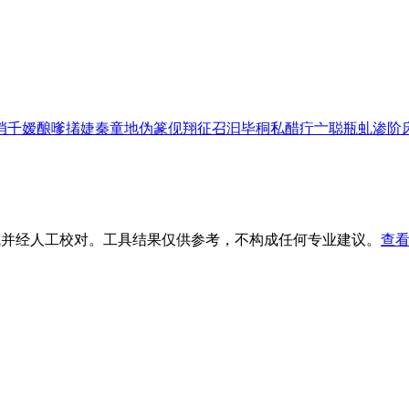
捎
千
嫒
酿
嗲
撯
婕
秦
童
地
伪
篆
伣
翔
征
召
汩
毕
秱
私
醋
疔
亠
聪
瓶
虬
渗
阶
生成并经人工校对。工具结果仅供参考，不构成任何专业建议。
查看