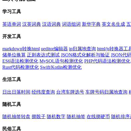
学习工具
英语单词
汉英词典
汉语词典
词语组词
新华字典
英文名生成
五
开发工具
markdown转换html
ueditor编辑器
ip归属地查询
html/js转换器工
储单位换算
正则表达式测试
JSON格式化解析与验证
JSON
ES6语法检测优化
MySQL语句检测优化
PHP代码语法检测优化
Rust代码检测优化
Swift/Kotlin检测优化
生活工具
日出日落时间
经纬度查询
台湾车牌选号
车牌号码归属地查询
随机工具
随机抽签转盘
掷骰子
随机数字
随机抽签
在线掷硬币
随机排序
民俗工具