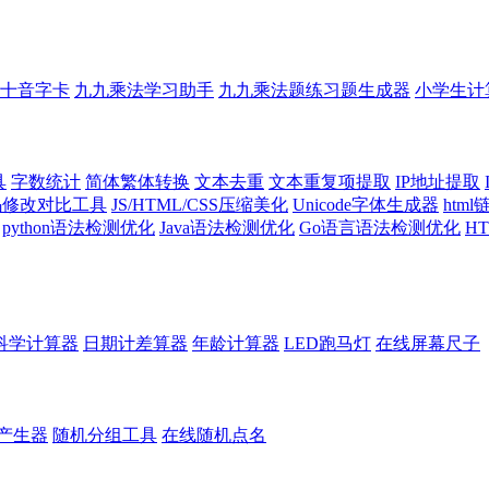
十音字卡
九九乘法学习助手
九九乘法题练习题生成器
小学生计
具
字数统计
简体繁体转换
文本去重
文本重复项提取
IP地址提取
代码修改对比工具
JS/HTML/CSS压缩美化
Unicode字体生成器
htm
python语法检测优化
Java语法检测优化
Go语言语法检测优化
H
科学计算器
日期计差算器
年龄计算器
LED跑马灯
在线屏幕尺子
产生器
随机分组工具
在线随机点名