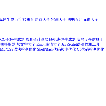
算题生成
汉字转拼音
唐诗大全
宋词大全
四书五经
元曲大全
ICO图标生成器
哈希值计算器
随机密码生成器
我的设备信息
存
l链接提取器
颜文字大全
Emoji表情大全
JavaScript语法检测工具
TML/CSS语法检测优化
Shell/Bash代码检测优化
C#代码检测优化