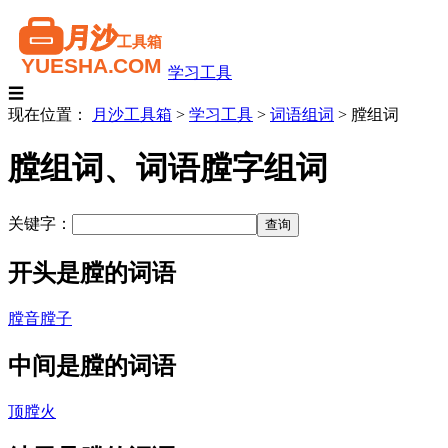
学习工具
☰
现在位置：
月沙工具箱
>
学习工具
>
词语组词
>
膛组词
膛组词、词语膛字组词
关键字：
开头是膛的词语
膛音
膛子
中间是膛的词语
顶膛火