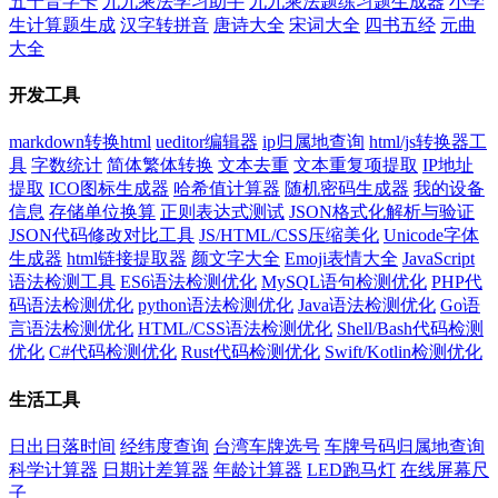
五十音字卡
九九乘法学习助手
九九乘法题练习题生成器
小学
生计算题生成
汉字转拼音
唐诗大全
宋词大全
四书五经
元曲
大全
开发工具
markdown转换html
ueditor编辑器
ip归属地查询
html/js转换器工
具
字数统计
简体繁体转换
文本去重
文本重复项提取
IP地址
提取
ICO图标生成器
哈希值计算器
随机密码生成器
我的设备
信息
存储单位换算
正则表达式测试
JSON格式化解析与验证
JSON代码修改对比工具
JS/HTML/CSS压缩美化
Unicode字体
生成器
html链接提取器
颜文字大全
Emoji表情大全
JavaScript
语法检测工具
ES6语法检测优化
MySQL语句检测优化
PHP代
码语法检测优化
python语法检测优化
Java语法检测优化
Go语
言语法检测优化
HTML/CSS语法检测优化
Shell/Bash代码检测
优化
C#代码检测优化
Rust代码检测优化
Swift/Kotlin检测优化
生活工具
日出日落时间
经纬度查询
台湾车牌选号
车牌号码归属地查询
科学计算器
日期计差算器
年龄计算器
LED跑马灯
在线屏幕尺
子