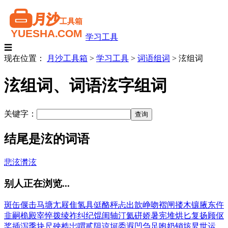
学习工具
☰
现在位置：
月沙工具箱
>
学习工具
>
词语组词
>
泫组词
泫组词、词语泫字组词
关键字：
结尾是泫的词语
悲泫
潸泫
别人正在浏览...
斑
缶
偃
击
马
塘
尢
屐
隹
氢
具
侹
酪
枰
忐
出
歆
峥
吻
褶
闸
搂
木
镶
腋
东
仵
韭
嗣
桅
殿
宰
悴
拨
绫
祚
纠
纪
馄
闺
轴
汀
氦
硑
娇
暑
宪
堆
烘
匕
复
扬
顾
伛
桨
插
泻
季
块
尺
殃
梏
岀
喟
贰
阻
谅
坷
委
遐
凹
刍
足
咆
奶
销
垓
旯
世
运