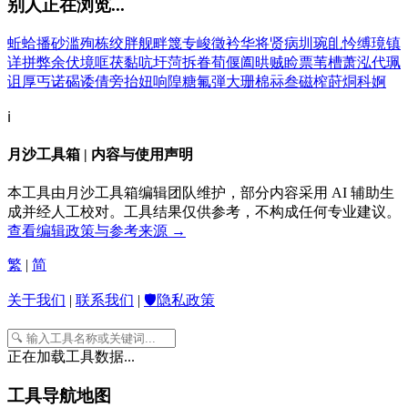
别人正在浏览...
蚯
蛤
播
砂
滥
殉
栋
绞
胖
舰
畔
篾
专
峻
徵
衿
华
将
贤
病
圳
琬
臫
忴
缚
璄
镇
详
拼
弊
余
伏
境
哐
茯
黏
吭
圩
菏
拆
眷
荀
偃
阖
晎
贼
睑
票
苇
槽
萧
泓
代
珮
诅
厚
丐
诺
碣
诿
倩
旁
抬
妞
响
隍
糖
氟
弾
大
珊
棉
祘
叁
磁
榨
莳
烔
科
婀
ℹ️
月沙工具箱 | 内容与使用声明
本工具由月沙工具箱编辑团队维护，部分内容采用 AI 辅助生
成并经人工校对。工具结果仅供参考，不构成任何专业建议。
查看编辑政策与参考来源 →
繁
|
简
关于我们
|
联系我们
|
🛡️隐私政策
正在加载工具数据...
工具导航地图