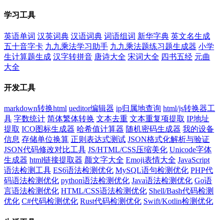
学习工具
英语单词
汉英词典
汉语词典
词语组词
新华字典
英文名生成
五十音字卡
九九乘法学习助手
九九乘法题练习题生成器
小学
生计算题生成
汉字转拼音
唐诗大全
宋词大全
四书五经
元曲
大全
开发工具
markdown转换html
ueditor编辑器
ip归属地查询
html/js转换器工
具
字数统计
简体繁体转换
文本去重
文本重复项提取
IP地址
提取
ICO图标生成器
哈希值计算器
随机密码生成器
我的设备
信息
存储单位换算
正则表达式测试
JSON格式化解析与验证
JSON代码修改对比工具
JS/HTML/CSS压缩美化
Unicode字体
生成器
html链接提取器
颜文字大全
Emoji表情大全
JavaScript
语法检测工具
ES6语法检测优化
MySQL语句检测优化
PHP代
码语法检测优化
python语法检测优化
Java语法检测优化
Go语
言语法检测优化
HTML/CSS语法检测优化
Shell/Bash代码检测
优化
C#代码检测优化
Rust代码检测优化
Swift/Kotlin检测优化