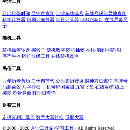
生活工具
日出日落时间
经纬度查询
台湾车牌选号
车牌号码归属地查询
科学计算器
日期计差算器
年龄计算器
LED跑马灯
在线屏幕尺
子
随机工具
随机抽签转盘
掷骰子
随机数字
随机抽签
在线掷硬币
随机排
序产生器
随机分组工具
在线随机点名
民俗工具
万年历老黄历
二十四节气
公历农历转换
财神方位查询
车牌号
码测吉凶
八字排盘
手机号码测吉凶
九宫飞星
在线灵签
线上
掷筊
称骨算命
红沙日查询
财智工具
定投复利计算器
数字大写转换
日期大写
© 2006 - 2026
月沙工具箱
·
学习工具
- All Rights Reserved