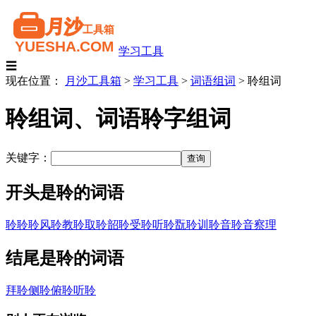
学习工具
☰
现在位置：
月沙工具箱
>
学习工具
>
词语组词
>
聆组词
聆组词、词语聆字组词
关键字：
开头是聆的词语
聆聆
聆风
聆教
聆取
聆韶
聆受
聆听
聆翫
聆训
聆音
聆音察理
结尾是聆的词语
拜聆
侧聆
俯聆
听聆