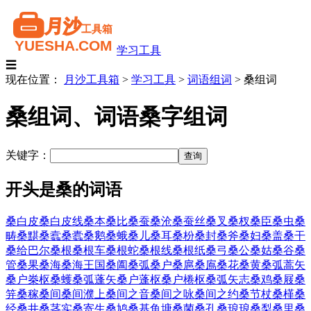
学习工具
☰
现在位置：
月沙工具箱
>
学习工具
>
词语组词
>
桑组词
桑组词、词语桑字组词
关键字：
开头是桑的词语
桑白皮
桑白皮线
桑本
桑比
桑蚕
桑沧
桑蚕丝
桑叉
桑杈
桑臣
桑虫
桑
畴
桑黮
桑蠧
桑蠹
桑鹅
桑蛾
桑儿
桑耳
桑枌
桑封
桑斧
桑妇
桑盖
桑干
桑给巴尔
桑根
桑根车
桑根蛇
桑根线
桑根纸
桑弓
桑公
桑姑
桑谷
桑
管
桑果
桑海
桑海王国
桑阖
桑弧
桑户
桑扈
桑鳸
桑花
桑黄
桑弧蒿矢
桑户桊枢
桑蠖
桑弧蓬矢
桑户蓬枢
桑户棬枢
桑弧矢志
桑鸡
桑屐
桑
笄
桑稼
桑间
桑间濮上
桑间之音
桑间之咏
桑间之约
桑节杖
桑槿
桑
经
桑井
桑茎实
桑寄生
桑鸠
桑基鱼塘
桑菌
桑孔
桑琅琅
桑梨
桑里
桑