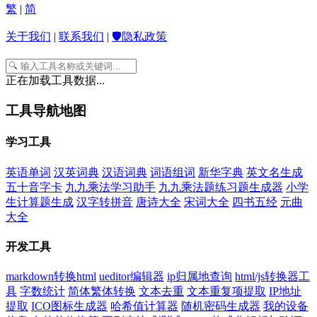
繁
|
简
关于我们
|
联系我们
|
🛡️隐私政策
正在加载工具数据...
工具导航地图
学习工具
英语单词
汉英词典
汉语词典
词语组词
新华字典
英文名生成
五十音字卡
九九乘法学习助手
九九乘法题练习题生成器
小学
生计算题生成
汉字转拼音
唐诗大全
宋词大全
四书五经
元曲
大全
开发工具
markdown转换html
ueditor编辑器
ip归属地查询
html/js转换器工
具
字数统计
简体繁体转换
文本去重
文本重复项提取
IP地址
提取
ICO图标生成器
哈希值计算器
随机密码生成器
我的设备