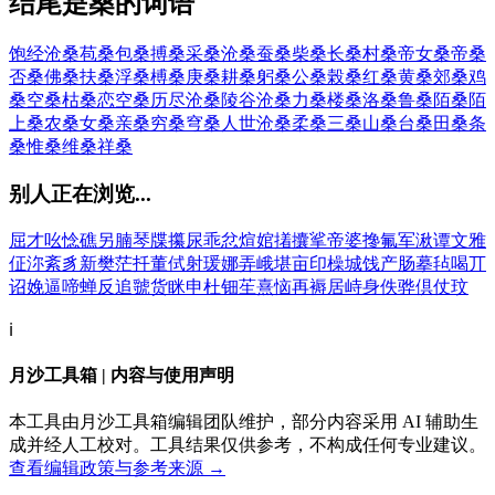
结尾是桑的词语
饱经沧桑
苞桑
包桑
搏桑
采桑
沧桑
蚕桑
柴桑
长桑
村桑
帝女桑
帝桑
否桑
佛桑
扶桑
浮桑
榑桑
庚桑
耕桑
躬桑
公桑
榖桑
红桑
黄桑
郊桑
鸡
桑
空桑
枯桑
恋空桑
历尽沧桑
陵谷沧桑
力桑
楼桑
洛桑
鲁桑
陌桑
陌
上桑
农桑
女桑
亲桑
穷桑
穹桑
人世沧桑
柔桑
三桑
山桑
台桑
田桑
条
桑
惟桑
维桑
祥桑
别人正在浏览...
屈
才
吆
惗
礁
另
腩
琴
牒
攥
尿
乖
忿
煊
婠
撯
攮
挲
帝
婆
搀
氟
军
湫
谭
文
雅
佂
沵
紊
豸
新
樊
茫
扦
董
侙
射
瑗
娜
弄
峨
堪
亩
印
橾
城
饯
产
肠
摹
毡
喝
丌
诏
娩
逼
啼
蝉
反
追
虢
货
眯
申
杜
钿
苼
熹
恼
再
褥
居
峙
身
佚
骅
倶
仗
玟
ℹ️
月沙工具箱 | 内容与使用声明
本工具由月沙工具箱编辑团队维护，部分内容采用 AI 辅助生
成并经人工校对。工具结果仅供参考，不构成任何专业建议。
查看编辑政策与参考来源 →