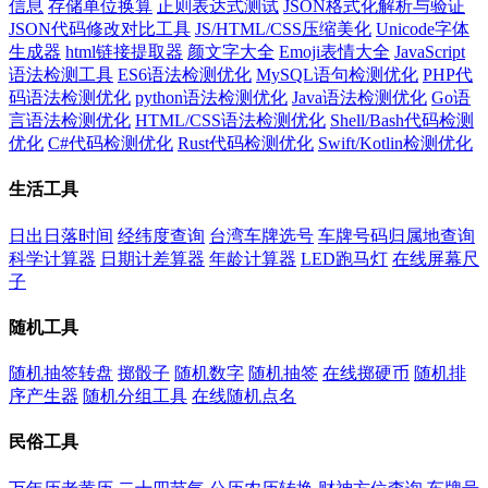
信息
存储单位换算
正则表达式测试
JSON格式化解析与验证
JSON代码修改对比工具
JS/HTML/CSS压缩美化
Unicode字体
生成器
html链接提取器
颜文字大全
Emoji表情大全
JavaScript
语法检测工具
ES6语法检测优化
MySQL语句检测优化
PHP代
码语法检测优化
python语法检测优化
Java语法检测优化
Go语
言语法检测优化
HTML/CSS语法检测优化
Shell/Bash代码检测
优化
C#代码检测优化
Rust代码检测优化
Swift/Kotlin检测优化
生活工具
日出日落时间
经纬度查询
台湾车牌选号
车牌号码归属地查询
科学计算器
日期计差算器
年龄计算器
LED跑马灯
在线屏幕尺
子
随机工具
随机抽签转盘
掷骰子
随机数字
随机抽签
在线掷硬币
随机排
序产生器
随机分组工具
在线随机点名
民俗工具