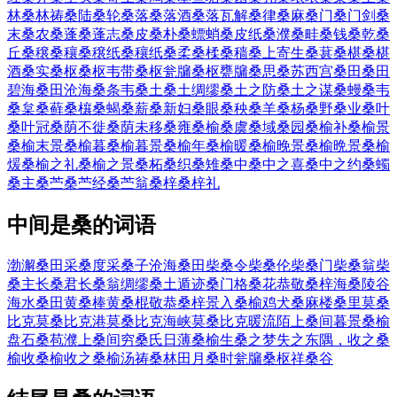
林
桑林祷
桑陆
桑轮
桑落
桑落酒
桑落瓦解
桑律
桑麻
桑门
桑门剑
桑
末
桑农
桑蓬
桑蓬志
桑皮
桑朴
桑螵蛸
桑皮纸
桑濮
桑畦
桑钱
桑乾
桑
丘
桑穣
桑穰
桑穣纸
桑穰纸
桑柔
桑楺
桑穑
桑上寄生
桑葚
桑椹
桑椹
酒
桑实
桑枢
桑枢韦带
桑枢瓮牖
桑枢甕牖
桑思
桑苏西宫
桑田
桑田
碧海
桑田沧海
桑条韦
桑土
桑土绸缪
桑土之防
桑土之谋
桑蟃
桑韦
桑枲
桑藓
桑欀
桑蝎
桑薪
桑新妇
桑眼
桑秧
桑羊
桑杨
桑野
桑业
桑叶
桑叶冠
桑荫不徙
桑荫未移
桑雍
桑榆
桑虞
桑域
桑园
桑榆补
桑榆景
桑榆末景
桑榆暮
桑榆暮景
桑榆年
桑榆暖
桑榆晚景
桑榆晩景
桑榆
煖
桑榆之礼
桑榆之景
桑柘
桑织
桑雉
桑中
桑中之喜
桑中之约
桑蠋
桑主
桑苎
桑苎经
桑苎翁
桑梓
桑梓礼
中间是桑的词语
渤澥桑田
采桑度
采桑子
沧海桑田
柴桑令
柴桑伦
柴桑门
柴桑翁
柴
桑主
长桑君
长桑翁
绸缪桑土
遁迹桑门
格桑花
恭敬桑梓
海桑陵谷
海水桑田
黄桑棒
黄桑棍
敬恭桑梓
景入桑榆
鸡犬桑麻
楼桑里
莫桑
比克
莫桑比克港
莫桑比克海峡
莫桑比克暖流
陌上桑间
暮景桑榆
盘石桑苞
濮上桑间
穷桑氏
日薄桑榆
生桑之梦
失之东隅，收之桑
榆
收桑榆
收之桑榆
汤祷桑林
田月桑时
瓮牖桑枢
祥桑谷