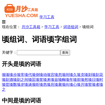
学习工具
☰
现在位置：
月沙工具箱
>
学习工具
>
词语组词
>
顷组词
顷组词、词语顷字组词
关键字：
开头是顷的词语
顷顷
顷步
顷常
顷代
顷倒
顷动
顷宫
顷忽
顷间
顷久
顷克
顷刻
顷刻花
顷刻酒
顷刻之间
顷匡
顷筐
顷来
顷亩
顷畮
顷年
顷前
顷然
顷日
顷时
顷世
顷数
顷岁
顷谈
顷听
顷危
顷息
顷襄
顷向
顷心
顷月
顷暂
顷者
顷
之
中间是顷的词语