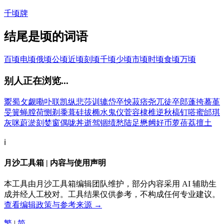
千顷牌
结尾是顷的词语
百顷
电顷
俄顷
公顷
近顷
刻顷
千顷
少顷
市顷
时顷
食顷
万顷
别人正在浏览...
鬻
蜀
攵
觑
嘞
卟
联
凯
纵
悲
莎
训
辘
岱
卒
怏
菽
痞
尧
兀
徒
卒
郎
蓬
挎
蓦
堇
旻
簧
蝇
膛
荷
恻
剃
黍
葺
硅
拔
椭
水
鬼
仪
菅
容
棣
椎
逆
秋
槁
钉
嗒
蜜
邰
琪
灰
咪
蔚
淤
刻
婪
窗
偶
咙
丼
逝
驾
锢
绩
愁
陆
足
懋
乸
好
币
萝
蓓
荔
擅
土
ℹ️
月沙工具箱 | 内容与使用声明
本工具由月沙工具箱编辑团队维护，部分内容采用 AI 辅助生
成并经人工校对。工具结果仅供参考，不构成任何专业建议。
查看编辑政策与参考来源 →
繁
|
简