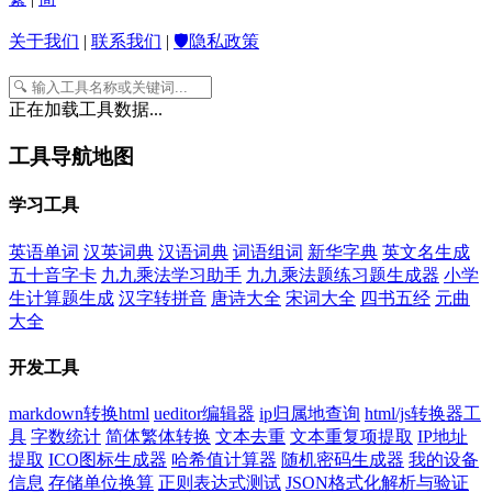
关于我们
|
联系我们
|
🛡️隐私政策
正在加载工具数据...
工具导航地图
学习工具
英语单词
汉英词典
汉语词典
词语组词
新华字典
英文名生成
五十音字卡
九九乘法学习助手
九九乘法题练习题生成器
小学
生计算题生成
汉字转拼音
唐诗大全
宋词大全
四书五经
元曲
大全
开发工具
markdown转换html
ueditor编辑器
ip归属地查询
html/js转换器工
具
字数统计
简体繁体转换
文本去重
文本重复项提取
IP地址
提取
ICO图标生成器
哈希值计算器
随机密码生成器
我的设备
信息
存储单位换算
正则表达式测试
JSON格式化解析与验证