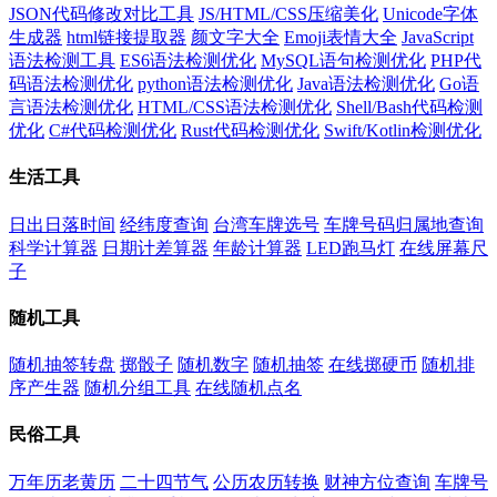
JSON代码修改对比工具
JS/HTML/CSS压缩美化
Unicode字体
生成器
html链接提取器
颜文字大全
Emoji表情大全
JavaScript
语法检测工具
ES6语法检测优化
MySQL语句检测优化
PHP代
码语法检测优化
python语法检测优化
Java语法检测优化
Go语
言语法检测优化
HTML/CSS语法检测优化
Shell/Bash代码检测
优化
C#代码检测优化
Rust代码检测优化
Swift/Kotlin检测优化
生活工具
日出日落时间
经纬度查询
台湾车牌选号
车牌号码归属地查询
科学计算器
日期计差算器
年龄计算器
LED跑马灯
在线屏幕尺
子
随机工具
随机抽签转盘
掷骰子
随机数字
随机抽签
在线掷硬币
随机排
序产生器
随机分组工具
在线随机点名
民俗工具
万年历老黄历
二十四节气
公历农历转换
财神方位查询
车牌号