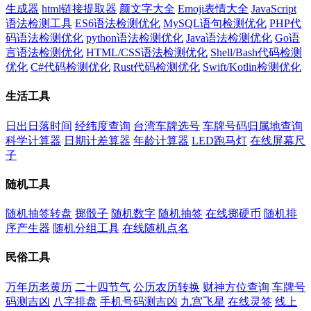
生成器
html链接提取器
颜文字大全
Emoji表情大全
JavaScript
语法检测工具
ES6语法检测优化
MySQL语句检测优化
PHP代
码语法检测优化
python语法检测优化
Java语法检测优化
Go语
言语法检测优化
HTML/CSS语法检测优化
Shell/Bash代码检测
优化
C#代码检测优化
Rust代码检测优化
Swift/Kotlin检测优化
生活工具
日出日落时间
经纬度查询
台湾车牌选号
车牌号码归属地查询
科学计算器
日期计差算器
年龄计算器
LED跑马灯
在线屏幕尺
子
随机工具
随机抽签转盘
掷骰子
随机数字
随机抽签
在线掷硬币
随机排
序产生器
随机分组工具
在线随机点名
民俗工具
万年历老黄历
二十四节气
公历农历转换
财神方位查询
车牌号
码测吉凶
八字排盘
手机号码测吉凶
九宫飞星
在线灵签
线上