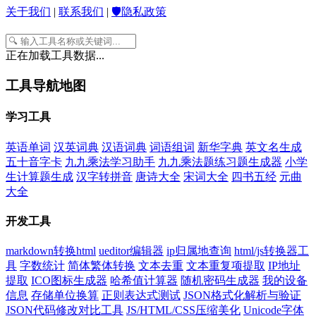
关于我们
|
联系我们
|
🛡️隐私政策
正在加载工具数据...
工具导航地图
学习工具
英语单词
汉英词典
汉语词典
词语组词
新华字典
英文名生成
五十音字卡
九九乘法学习助手
九九乘法题练习题生成器
小学
生计算题生成
汉字转拼音
唐诗大全
宋词大全
四书五经
元曲
大全
开发工具
markdown转换html
ueditor编辑器
ip归属地查询
html/js转换器工
具
字数统计
简体繁体转换
文本去重
文本重复项提取
IP地址
提取
ICO图标生成器
哈希值计算器
随机密码生成器
我的设备
信息
存储单位换算
正则表达式测试
JSON格式化解析与验证
JSON代码修改对比工具
JS/HTML/CSS压缩美化
Unicode字体