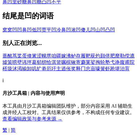
鼻凹里砂糖
鼻凹糖
凸凹不平
结尾是凹的词语
窝窝凹凹
鼻凹
低凹
贾平凹
冷鼻凹
湫凹
傻儿凹
山凹
凸凹
别人正在浏览...
蔷
酩
茑
桨
蛋
倏
篱
涩
幌
塄
咱
疆
嫁
沸
鲈
存
履
靶
莸
灼
颢
侪
肥
靡
勒
傥
漉
墟
策
唠
壁
讳
坪
葛
郁
纫
恰
淇
篮
嘱
槟
锹
寄
麝
莱
娑
掏
轮
塾
弋
诤
腹
甫
院
榙
圾
沭
渇
输
卸
叽
纩
劵
厄
吁
主
逍
伥
奖
释
冂
忠
亩
嚎
簧
虾
跄
堪
治
肓
ℹ️
月沙工具箱 | 内容与使用声明
本工具由月沙工具箱编辑团队维护，部分内容采用 AI 辅助生
成并经人工校对。工具结果仅供参考，不构成任何专业建议。
查看编辑政策与参考来源 →
繁
|
简