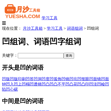
学习工具
☰
现在位置：
月沙工具箱
>
学习工具
>
词语组词
>
凹组词
凹组词、词语凹字组词
关键字：
开头是凹的词语
凹版
凹版印刷
凹答
凹洞
凹度
凹弧饰
凹镜
凹坑
凹抠眼
凹面镜
凹面
钟
凹入
凹上
凹榻
凹透镜
凹凸
凹凸不平
凹凸花
凹凸印
凹洼
凹崄
凹
陷
凹心砚
中间是凹的词语