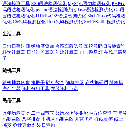
语法检测工具
ES6语法检测优化
MySQL语句检测优化
PHP代
码语法检测优化
python语法检测优化
Java语法检测优化
Go语
言语法检测优化
HTML/CSS语法检测优化
Shell/Bash代码检测
优化
C#代码检测优化
Rust代码检测优化
Swift/Kotlin检测优化
生活工具
日出日落时间
经纬度查询
台湾车牌选号
车牌号码归属地查询
科学计算器
日期计差算器
年龄计算器
LED跑马灯
在线屏幕尺
子
随机工具
随机抽签转盘
掷骰子
随机数字
随机抽签
在线掷硬币
随机排
序产生器
随机分组工具
在线随机点名
民俗工具
万年历老黄历
二十四节气
公历农历转换
财神方位查询
车牌号
码测吉凶
八字排盘
手机号码测吉凶
九宫飞星
在线灵签
线上
掷筊
称骨算命
红沙日查询