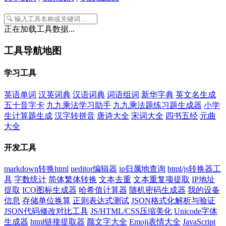
正在加载工具数据...
工具导航地图
学习工具
英语单词
汉英词典
汉语词典
词语组词
新华字典
英文名生成
五十音字卡
九九乘法学习助手
九九乘法题练习题生成器
小学
生计算题生成
汉字转拼音
唐诗大全
宋词大全
四书五经
元曲
大全
开发工具
markdown转换html
ueditor编辑器
ip归属地查询
html/js转换器工
具
字数统计
简体繁体转换
文本去重
文本重复项提取
IP地址
提取
ICO图标生成器
哈希值计算器
随机密码生成器
我的设备
信息
存储单位换算
正则表达式测试
JSON格式化解析与验证
JSON代码修改对比工具
JS/HTML/CSS压缩美化
Unicode字体
生成器
html链接提取器
颜文字大全
Emoji表情大全
JavaScript