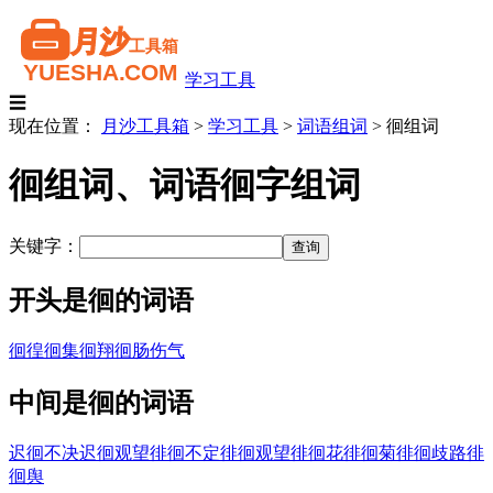
学习工具
☰
现在位置：
月沙工具箱
>
学习工具
>
词语组词
>
徊组词
徊组词、词语徊字组词
关键字：
开头是徊的词语
徊徨
徊集
徊翔
徊肠伤气
中间是徊的词语
迟徊不决
迟徊观望
徘徊不定
徘徊观望
徘徊花
徘徊菊
徘徊歧路
徘
徊舆