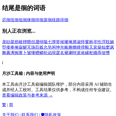
结尾是徊的词语
迟徊
彽徊
低徊
徕徊
徘徊
裴徊
歧路徘徊
别人正在浏览...
戾
劰
菜
焙
岐
锂
聩
但
晟
悼
隘
七
弹
签
候
璨
埯
馗
淑
恃
窠
柝
岑
忺
浮
耽
娲
型
倭
奉
掩
寐
蜒
芃
场
舀
贱
允
皂
闲
抻
光
账
腕
獠
瞳
搰
毅
又
衮
燊
灿
窝
讽
舞
裹
漓
惋
寨
卜
皱
懂
赠
鳞
轮
谄
琅
霆
名
褪
涮
吨
派
讹
磙
柜
娥
乖
伛
慒
ℹ️
月沙工具箱 | 内容与使用声明
本工具由月沙工具箱编辑团队维护，部分内容采用 AI 辅助生
成并经人工校对。工具结果仅供参考，不构成任何专业建议。
查看编辑政策与参考来源 →
繁
|
简
关于我们
|
联系我们
|
🛡️隐私政策