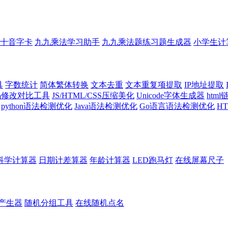
十音字卡
九九乘法学习助手
九九乘法题练习题生成器
小学生计
具
字数统计
简体繁体转换
文本去重
文本重复项提取
IP地址提取
代码修改对比工具
JS/HTML/CSS压缩美化
Unicode字体生成器
htm
python语法检测优化
Java语法检测优化
Go语言语法检测优化
H
科学计算器
日期计差算器
年龄计算器
LED跑马灯
在线屏幕尺子
产生器
随机分组工具
在线随机点名