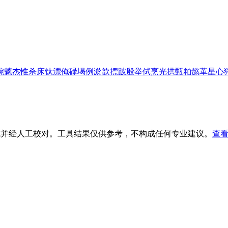
婉
魑
杰
惟
杀
床
钛
漂
俺
碌
堨
例
淤
歆
摽
跛
殷
举
侙
烹
光
拱
甄
粕
懿
革
星
心
生成并经人工校对。工具结果仅供参考，不构成任何专业建议。
查看