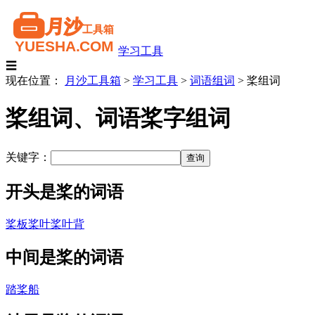
学习工具
☰
现在位置：
月沙工具箱
>
学习工具
>
词语组词
>
桨组词
桨组词、词语桨字组词
关键字：
开头是桨的词语
桨板
桨叶
桨叶背
中间是桨的词语
踏桨船