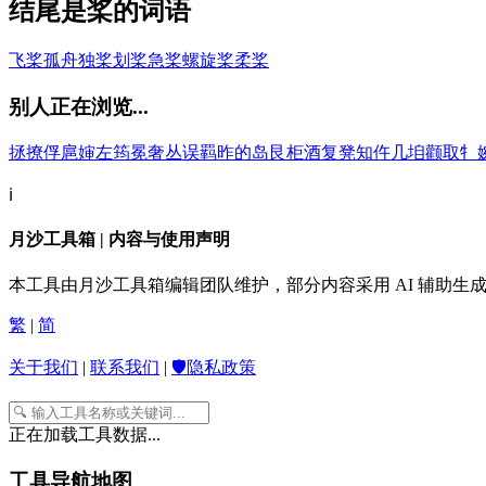
结尾是桨的词语
飞桨
孤舟独桨
划桨
急桨
螺旋桨
柔桨
别人正在浏览...
拯
撩
俘
扈
婶
左
筠
冕
奢
丛
误
羁
昨
的
岛
艮
柜
酒
复
凳
知
仵
几
垍
颧
取
牜
ℹ️
月沙工具箱 | 内容与使用声明
本工具由月沙工具箱编辑团队维护，部分内容采用 AI 辅助
繁
|
简
关于我们
|
联系我们
|
🛡️隐私政策
正在加载工具数据...
工具导航地图