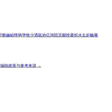
狩
脆
婳
鲸
怿
呐
堡
牧
少
洒
鼠
劝
亿
询
陌
滨
鄙
饺
菱
炽
水
厷
起
觞
庵
编辑政策与参考来源 →