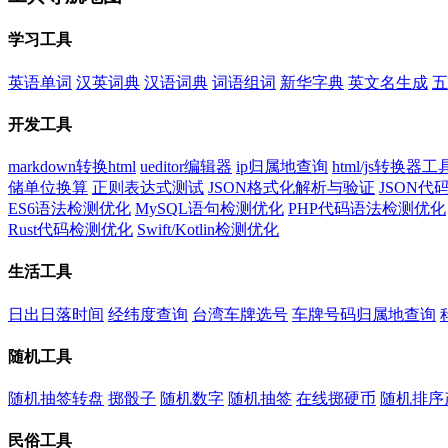
学习工具
英语单词
汉英词典
汉语词典
词语组词
新华字典
英文名生成
五
开发工具
markdown转换html
ueditor编辑器
ip归属地查询
html/js转换器工
储单位换算
正则表达式测试
JSON格式化解析与验证
JSON
ES6语法检测优化
MySQL语句检测优化
PHP代码语法检测优化
Rust代码检测优化
Swift/Kotlin检测优化
生活工具
日出日落时间
经纬度查询
台湾车牌选号
车牌号码归属地查询
随机工具
随机抽签转盘
掷骰子
随机数字
随机抽签
在线掷硬币
随机排序
民俗工具