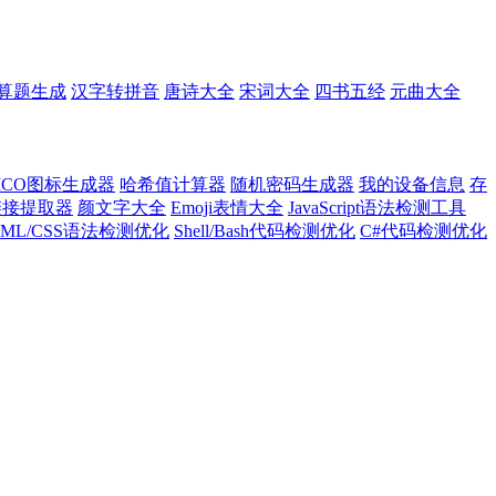
算题生成
汉字转拼音
唐诗大全
宋词大全
四书五经
元曲大全
ICO图标生成器
哈希值计算器
随机密码生成器
我的设备信息
存
l链接提取器
颜文字大全
Emoji表情大全
JavaScript语法检测工具
TML/CSS语法检测优化
Shell/Bash代码检测优化
C#代码检测优化