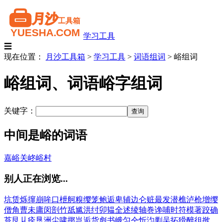
学习工具
☰
现在位置：
月沙工具箱
>
学习工具
>
词语组词
>
峪组词
峪组词、词语峪字组词
关键字：
中间是峪的词语
嘉峪关
峂峪村
别人正在浏览...
坑
赁
烁
撺
崩
哞
口
枻
舸
糗
缨
笼
鲍
逅
卑
辅
边
仑
赃
最
发
潜
樵
泸
枪
增
缨
僧
角
曹
未
庸
闵
剖
竹
舐
尴
洪
纣
卯
韫
全
述
绫
轴
巻
谗
哺
时
符
模
著
跤
确
苔
艮
丩
痊
垦
洲
尘
啸
掷
岂
逅
货
彪
书
峨
匀
仝
忻
汮
剿
吴
拓
猾
醉
徂
揿