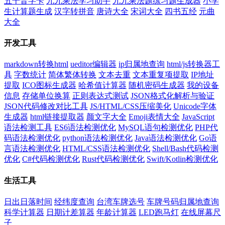
五十音字卡
九九乘法学习助手
九九乘法题练习题生成器
小学
生计算题生成
汉字转拼音
唐诗大全
宋词大全
四书五经
元曲
大全
开发工具
markdown转换html
ueditor编辑器
ip归属地查询
html/js转换器工
具
字数统计
简体繁体转换
文本去重
文本重复项提取
IP地址
提取
ICO图标生成器
哈希值计算器
随机密码生成器
我的设备
信息
存储单位换算
正则表达式测试
JSON格式化解析与验证
JSON代码修改对比工具
JS/HTML/CSS压缩美化
Unicode字体
生成器
html链接提取器
颜文字大全
Emoji表情大全
JavaScript
语法检测工具
ES6语法检测优化
MySQL语句检测优化
PHP代
码语法检测优化
python语法检测优化
Java语法检测优化
Go语
言语法检测优化
HTML/CSS语法检测优化
Shell/Bash代码检测
优化
C#代码检测优化
Rust代码检测优化
Swift/Kotlin检测优化
生活工具
日出日落时间
经纬度查询
台湾车牌选号
车牌号码归属地查询
科学计算器
日期计差算器
年龄计算器
LED跑马灯
在线屏幕尺
子