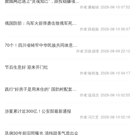
嫦娥网恋遇上“灵魂知己”，跟投稳赚项目后，全部积蓄一夜归零
作者:桑毓锦 2026-08-10 07:52
俄国防部：乌军火箭弹袭击致俄军死亡人数升至89人
作者:薛妮振 2026-08-10 06:37
70个！四川省铸牢中华民族共同体意识教育典型案例公布
作者:宗政成瑾 2026-08-09 22:12
节后生意好 迎来开门红
作者:喻裕逸 2026-08-10 04:17
践行“好房子是用来住的” 国韵村配套全景呈现
作者:寇强贞 2026-08-10 02:55
涉案累计近300亿！公安部最新通报
作者:冯兰芝 2026-08-10 02:19
巩俐30年前旧照曝光 清纯甜美气质出众