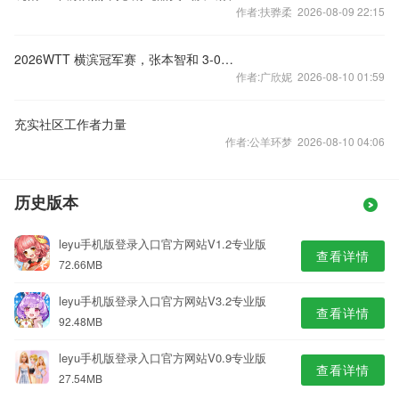
作者:扶骅柔 2026-08-09 22:15
2026WTT 横滨冠军赛，张本智和 3-0 横扫向鹏，挺进下一轮，如何评价这场比赛？
作者:广欣妮 2026-08-10 01:59
充实社区工作者力量
作者:公羊环梦 2026-08-10 04:06
历史版本
leyu手机版登录入口官方网站V1.2专业版
查看详情
72.66MB
leyu手机版登录入口官方网站V3.2专业版
查看详情
92.48MB
leyu手机版登录入口官方网站V0.9专业版
查看详情
27.54MB