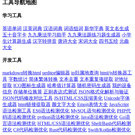
工具导航地图
学习工具
英语单词
汉英词典
汉语词典
词语组词
新华字典
英文名生成
五十音字卡
九九乘法学习助手
九九乘法题练习题生成器
小学
生计算题生成
汉字转拼音
唐诗大全
宋词大全
四书五经
元曲
大全
开发工具
markdown转换html
ueditor编辑器
ip归属地查询
html/js转换器工
具
字数统计
简体繁体转换
文本去重
文本重复项提取
IP地址
提取
ICO图标生成器
哈希值计算器
随机密码生成器
我的设备
信息
存储单位换算
正则表达式测试
JSON格式化解析与验证
JSON代码修改对比工具
JS/HTML/CSS压缩美化
Unicode字体
生成器
html链接提取器
颜文字大全
Emoji表情大全
JavaScript
语法检测工具
ES6语法检测优化
MySQL语句检测优化
PHP代
码语法检测优化
python语法检测优化
Java语法检测优化
Go语
言语法检测优化
HTML/CSS语法检测优化
Shell/Bash代码检测
优化
C#代码检测优化
Rust代码检测优化
Swift/Kotlin检测优化