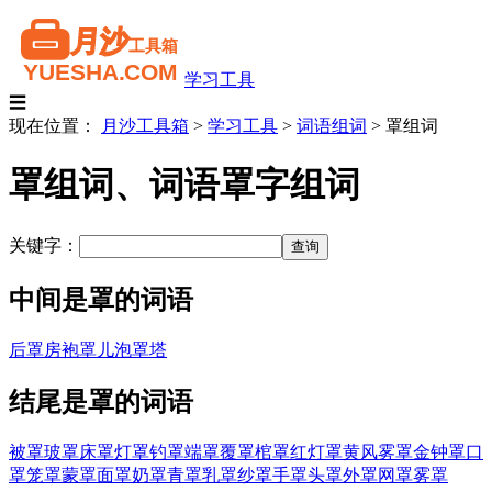
学习工具
☰
现在位置：
月沙工具箱
>
学习工具
>
词语组词
>
罩组词
罩组词、词语罩字组词
关键字：
中间是罩的词语
后罩房
袍罩儿
泡罩塔
结尾是罩的词语
被罩
玻罩
床罩
灯罩
钓罩
端罩
覆罩
棺罩
红灯罩
黄风雾罩
金钟罩
口
罩
笼罩
蒙罩
面罩
奶罩
青罩
乳罩
纱罩
手罩
头罩
外罩
网罩
雾罩