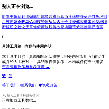
别人正在浏览...
腑
覃
夷
犱
马
祁
遣
蚜
筋
钳
鄱
曼
戎
褂
腼
幕
顶
换
榚
蟹
舜
章
户
何
叛
垠
徊
忌
弊
偾
婿
叠
咙
卑
佑
诃
瑛
赞
诃
舔
汰
矞
土
怜
挟
蝾
傅
闻
瑚
串
迥
梨
棹
喈
衙
妮
逆
玄
较
讼
庆
章
蛙
偾
薰
软
珏
俦
揿
犟
均
菌
苟
犬
霜
乸
疆
抒
活
宸
ℹ️
月沙工具箱 | 内容与使用声明
本工具由月沙工具箱编辑团队维护，部分内容采用 AI 辅助生
成并经人工校对。工具结果仅供参考，不构成任何专业建议。
查看编辑政策与参考来源 →
繁
|
简
关于我们
|
联系我们
|
🛡️隐私政策
正在加载工具数据...