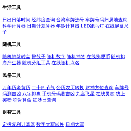
生活工具
日出日落时间
经纬度查询
台湾车牌选号
车牌号码归属地查询
科学计算器
日期计差算器
年龄计算器
LED跑马灯
在线屏幕尺
子
随机工具
随机抽签转盘
掷骰子
随机数字
随机抽签
在线掷硬币
随机排
序产生器
随机分组工具
在线随机点名
民俗工具
万年历老黄历
二十四节气
公历农历转换
财神方位查询
车牌号
码测吉凶
八字排盘
手机号码测吉凶
九宫飞星
在线灵签
线上
掷筊
称骨算命
红沙日查询
财智工具
定投复利计算器
数字大写转换
日期大写