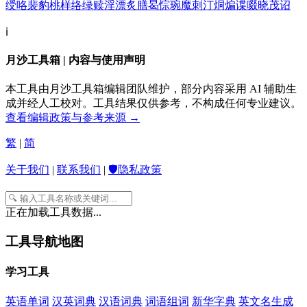
绶
咯
裴
豹
桃
样
络
绿
赎
淫
漂
炙
膳
曷
悰
琬
魔
刺
汀
烔
煸
谍
啜
晓
茂
诏
ℹ️
月沙工具箱 | 内容与使用声明
本工具由月沙工具箱编辑团队维护，部分内容采用 AI 辅助生
成并经人工校对。工具结果仅供参考，不构成任何专业建议。
查看编辑政策与参考来源 →
繁
|
简
关于我们
|
联系我们
|
🛡️隐私政策
正在加载工具数据...
工具导航地图
学习工具
英语单词
汉英词典
汉语词典
词语组词
新华字典
英文名生成