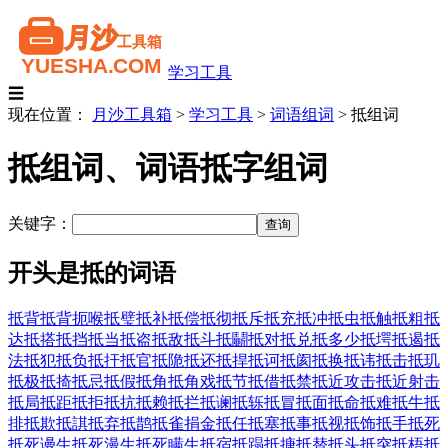
学习工具
☰
现在位置：
月沙工具箱
>
学习工具
>
词语组词
>
抵组词
抵组词、词语抵字组词
关键字：
开头是抵的词语
抵背
抵背扼喉
抵璧
抵补
抵偿
抵彻
抵斥
抵充
抵冲
抵虫
抵触
抵粗
抵
达
抵搭
抵挡
抵当
抵盗
抵敌
抵斗
抵鬭
抵对
抵兑
抵多少
抵堮
抵遏
抵
法
抵犯
抵负
抵扞
抵官
抵陒
抵还
抵捍
抵诃
抵阂
抵换
抵讳
抵击
抵玑
抵极
抵掎
抵忌
抵假
抵角
抵角戏
抵节
抵借
抵禁
抵近攻击
抵近射击
抵局
抵距
抵拒
抵抗
抵赖
抵拦
抵谰
抵轹
抵冒
抵面
抵命
抵难
抵牛
抵
排
抵欺
抵諆
抵弃
抵鹊
抵雀捐金
抵任
抵塞
抵事
抵视
抵饰
抵手
抵死
抵死谩生
抵死漫生
抵死瞒生
抵宿
抵蹋
抵搪
抵替
抵头
抵突
抵梧
抵