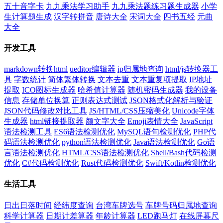
五十音字卡
九九乘法学习助手
九九乘法题练习题生成器
小学
生计算题生成
汉字转拼音
唐诗大全
宋词大全
四书五经
元曲
大全
开发工具
markdown转换html
ueditor编辑器
ip归属地查询
html/js转换器工
具
字数统计
简体繁体转换
文本去重
文本重复项提取
IP地址
提取
ICO图标生成器
哈希值计算器
随机密码生成器
我的设备
信息
存储单位换算
正则表达式测试
JSON格式化解析与验证
JSON代码修改对比工具
JS/HTML/CSS压缩美化
Unicode字体
生成器
html链接提取器
颜文字大全
Emoji表情大全
JavaScript
语法检测工具
ES6语法检测优化
MySQL语句检测优化
PHP代
码语法检测优化
python语法检测优化
Java语法检测优化
Go语
言语法检测优化
HTML/CSS语法检测优化
Shell/Bash代码检测
优化
C#代码检测优化
Rust代码检测优化
Swift/Kotlin检测优化
生活工具
日出日落时间
经纬度查询
台湾车牌选号
车牌号码归属地查询
科学计算器
日期计差算器
年龄计算器
LED跑马灯
在线屏幕尺