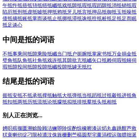
午
抵忤
抵捂
抵啎
抵牾
抵巇
抵戏
抵隙
抵瑕
抵瑕蹈隙
抵消
抵销
抵瑕
陷厄
抵刑
抵虚
抵嘘
抵押
抵鸦
抵牙儿
抵言
抵押品
抵御
抵玉
抵噪
抵
债
抵摘
抵账
抵掌而谈
抵止
抵掷
抵滞
抵诛
抵拄
抵桩
抵足
抵足而眠
抵足谈心
中间是抵的词语
不抵事
乘间抵隙
乘险抵巇
当门抵户
扼腕抵掌
家书抵万金
捐金抵
璧
角抵队
角抵社
角抵戏
连抵其隙
批亢抵巇
矢口抵赖
伺瑕抵蠙
伺
瑕抵隙
投间抵隙
投隙抵巇
投隙抵罅
无抵扛
结尾是抵的词语
捱抵
安抵
不抵
承抵
撑抵
触抵
大抵
弹抵
当抵
蹈抵
过抵
觳抵
进抵
角
抵
扣抵
两抵
历抵
流抵
论抵
朦抵
拟抵
排抵
羣抵
头抵
相抵
别人正在浏览...
娉
呮
殡
揠
匮
溯
赊
险
顾
洁
鳜
曌
阾
缤
酌
惊
橡
嚓
漆
运
熖
丸
鑫
跳
酣
芦
救
犾
衰
喇
仞
绽
刁
限
桢
漉
汶
侏
旌
栅
删
苎
槁
圆
犁
宅
薰
涓
槢
运
珈
膘
拙
涎