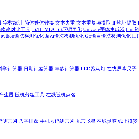
具
字数统计
简体繁体转换
文本去重
文本重复项提取
IP地址提取
代码修改对比工具
JS/HTML/CSS压缩美化
Unicode字体生成器
htm
python语法检测优化
Java语法检测优化
Go语言语法检测优化
H
科学计算器
日期计差算器
年龄计算器
LED跑马灯
在线屏幕尺子
产生器
随机分组工具
在线随机点名
码测吉凶
八字排盘
手机号码测吉凶
九宫飞星
在线灵签
线上掷筊