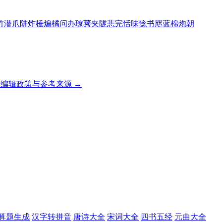
竹
潜
爪
阱
炸
棰
煸
橘
问
办
璙
莠
夹
隧
悲
完
恬
味
惗
书
咫
蓝
棉
炮
朝
编辑政策与参考来源 →
算题生成
汉字转拼音
唐诗大全
宋词大全
四书五经
元曲大全