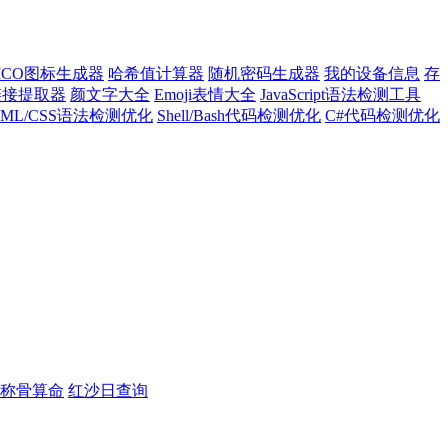
ICO图标生成器
哈希值计算器
随机密码生成器
我的设备信息
存
l链接提取器
颜文字大全
Emoji表情大全
JavaScript语法检测工具
TML/CSS语法检测优化
Shell/Bash代码检测优化
C#代码检测优化
称骨算命
红沙日查询