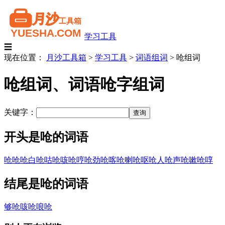
学习工具
☰
现在位置：
月沙工具箱
>
学习工具
>
词语组词
>
呛组词
呛组词、词语呛字组词
关键字：
开头是呛的词语
呛呛
呛白
呛咕
呛咳
呛哼
呛劲
呛喀
呛喇
呛呕
呛人
呛声
呛嗽
呛啍
结尾是呛的词语
够呛
咳呛
哴呛