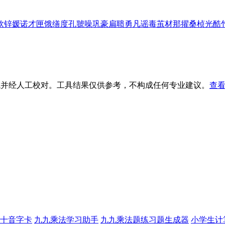
钦
锌
媛
诺
才
匣
饿
缮
度
孔
虢
噪
巩
豪
扁
聩
勇
凡
谣
毒
茧
材
那
擢
桑
桢
光
酷
生成并经人工校对。工具结果仅供参考，不构成任何专业建议。
查看
十音字卡
九九乘法学习助手
九九乘法题练习题生成器
小学生计