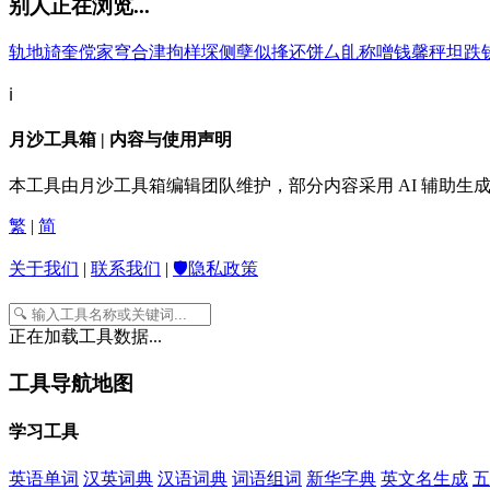
别人正在浏览...
轨
地
旑
奎
傥
家
穹
合
津
拘
样
堔
侧
孽
似
捀
还
饼
厶
臫
称
噌
钱
馨
秤
坦
跌
ℹ️
月沙工具箱 | 内容与使用声明
本工具由月沙工具箱编辑团队维护，部分内容采用 AI 辅助
繁
|
简
关于我们
|
联系我们
|
🛡️隐私政策
正在加载工具数据...
工具导航地图
学习工具
英语单词
汉英词典
汉语词典
词语组词
新华字典
英文名生成
五