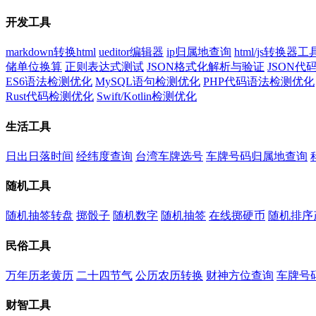
开发工具
markdown转换html
ueditor编辑器
ip归属地查询
html/js转换器工
储单位换算
正则表达式测试
JSON格式化解析与验证
JSON
ES6语法检测优化
MySQL语句检测优化
PHP代码语法检测优化
Rust代码检测优化
Swift/Kotlin检测优化
生活工具
日出日落时间
经纬度查询
台湾车牌选号
车牌号码归属地查询
随机工具
随机抽签转盘
掷骰子
随机数字
随机抽签
在线掷硬币
随机排序
民俗工具
万年历老黄历
二十四节气
公历农历转换
财神方位查询
车牌号
财智工具