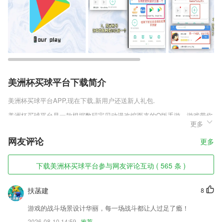
美洲杯买球平台下载简介
美洲杯买球平台
APP,现在下载,新用户还送新人礼包.
美洲杯买球平台是一款根据数码宝贝动漫改编而来的Q版手游，游戏带你
更多
进入数码兽的冒险世界!手游动漫情节为你完美还原，在这里开启冒险，
萌嗒嗒的数码兽，收集和育成它们，开启独特的进化养成之旅，游戏的战
网友评论
更多
斗玩法多样，玩家可以指挥自己的数码宝贝，结合物理、法术、控制等多
种独特技能，搭配出多种阵容。同时手游提供五大版图等你来战斗闯关
哦!
下载美洲杯买球平台参与网友评论互动 ( 565 条 )
美洲杯买球平台软件特色
扶菡建
8
1,一键分享：qq空间、微信好友、朋友圈、QQ好友、腾讯微博等各大社
交平台，均可轻松一键分享，让你引领朋友们中的新潮流。
游戏的战斗场景设计华丽，每一场战斗都让人过足了瘾！
2026-08-10 14:59
推荐