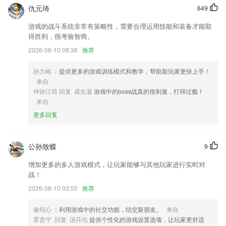
仇元琦
649
投屏神器，完美适配各型号安卓手机平板和电视
游戏的战斗系统非常有策略性，需要合理运用技能和装备才能取
v0更新日志
得胜利，很考验智商。
新增了工作台相关功能；
2026-08-10 08:36
推荐
其他一些bug优化
孙力榕
：提供更多的游戏训练模式和教学，帮助新玩家更快上手！
新增电子邮箱注册功能
来自
仲孙江荷 回复 裘生凝
游戏中的boss战真的很刺激，打得过瘾！
部分功能优化，体验升级~
来自
联系我们
更多回复
以上就是美洲杯买球平台的介绍，如果您喜欢这款软件，您可以到应用商
店进行打分评论，说出您的使用经历，以帮助我们更好的对产品进行优化
修改。
公孙致蝶
9
增加更多的多人游戏模式，让玩家能够与其他玩家进行实时对
战！
2026-08-10 03:55
推荐
秦绍心
：利用游戏中的社交功能，结交新朋友。
来自
霍贵宁 回复 汤芬伦
提供个性化的游戏设置选项，让玩家更舒适