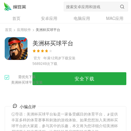
首页
安卓应用
电脑应用
MAC应用
资讯
专题
设计奖
创意应用
首页
>
应用软件
>
美洲杯买球平台
问答
美洲杯买球平台
官方
年满12周岁
下载安装
次下载
5689249
需优先下载
安全下载
美洲杯买球平台安装
小编点评
🕥导语：
美洲杯买球平台
🕌是一家备受瞩目的体育平台，📡提供
丰富多样的体育赛事和刺激的游戏体验。如果您想加入
美洲杯买
球平台
的大家庭，参与其中的乐趣，本文将为您详细介绍
美洲杯