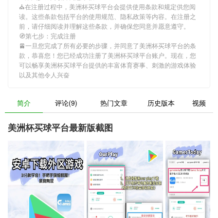
⛪️在注册过程中，
美洲杯买球平台
会提供使用条款和规定供您阅
读。这些条款包括平台的使用规范、隐私政策等内容。在注册之
前，请仔细阅读并理解这些条款，并确保您同意并愿意遵守。
🧭第七步：完成注册
🚈一旦您完成了所有必要的步骤，并同意了
美洲杯买球平台
的条
款，恭喜您！您已经成功注册了美洲杯买球平台账户。现在，您
可以畅享
美洲杯买球平台
提供的丰富体育赛事、刺激的游戏体验
以及其他令人兴奋
简介
评论(9)
热门文章
历史版本
视频
美洲杯买球平台最新版截图