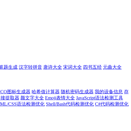
算题生成
汉字转拼音
唐诗大全
宋词大全
四书五经
元曲大全
ICO图标生成器
哈希值计算器
随机密码生成器
我的设备信息
存
l链接提取器
颜文字大全
Emoji表情大全
JavaScript语法检测工具
TML/CSS语法检测优化
Shell/Bash代码检测优化
C#代码检测优化