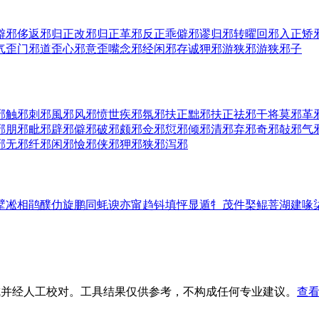
僻邪侈
返邪归正
改邪归正
革邪反正
乖僻邪谬
归邪转曜
回邪入正
矫
气
歪门邪道
歪心邪意
歪嘴念邪经
闲邪存诚
狎邪游
狭邪游
狭邪子
邪
触邪
刺邪
風邪
风邪
愤世疾邪
氛邪
扶正黜邪
扶正祛邪
干将莫邪
革
邪
朋邪
毗邪
辟邪
僻邪
破邪
颇邪
佥邪
愆邪
倾邪
清邪
弃邪
奇邪
敧邪
气
邪
无邪
纤邪
闲邪
憸邪
侠邪
狎邪
狭邪
泻邪
擘
凇
相
鹃
醭
仂
旋
鹏
同
蚝
谀
亦
甯
趋
钭
填
怦
显
遁
牜
茂
件
棸
鲲
菩
湖
建
喙
生成并经人工校对。工具结果仅供参考，不构成任何专业建议。
查看