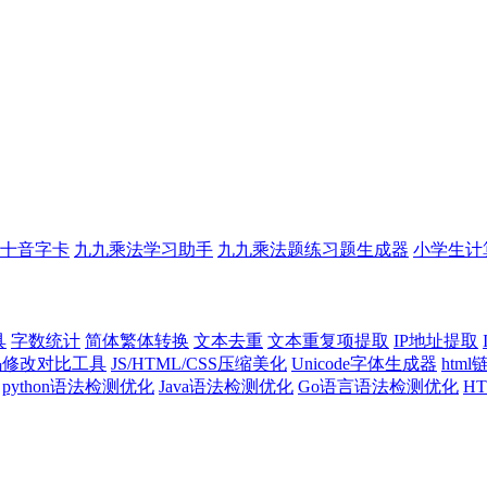
十音字卡
九九乘法学习助手
九九乘法题练习题生成器
小学生计
具
字数统计
简体繁体转换
文本去重
文本重复项提取
IP地址提取
代码修改对比工具
JS/HTML/CSS压缩美化
Unicode字体生成器
htm
python语法检测优化
Java语法检测优化
Go语言语法检测优化
H