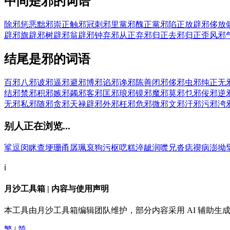
中间是邪的词语
除邪惩恶
黜邪崇正
触邪冠
刺邪里
黨邪醜正
黨邪陷正
放辟邪侈
放
辟邪旗
辟邪树
辟邪翁
辟邪钟
弃邪从正
弃邪归正
去邪归正
歪风邪
结尾是邪的词语
百邪
八邪
诐邪
逼邪
避邪
博邪
谄邪
谗邪
陈善闭邪
侈邪
虫邪
纯正无
结邪
禁邪
积邪
嫉邪
蠲邪
客邪
匡邪
琅邪
镆邪
魔邪
莫邪
乜邪
佞邪
逆
无邪
私邪
随邪
贪邪
天禄辟邪
外邪
枉邪
危邪
微邪
文邪
汙邪
污邪
洿
别人正在浏览...
挲
逗
闵
眯
查
埂
珊
甬
孱
珮
裒
狗
污
枢
呓
糕
淬
龇
润
噤
兄
沓
痣
禊
病
澎
拗
ℹ️
月沙工具箱 | 内容与使用声明
本工具由月沙工具箱编辑团队维护，部分内容采用 AI 辅助
繁
|
简