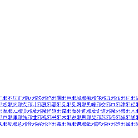
正
邪不压正
邪财
邪谗
邪谄
邪讇
邪臣
邪城
邪痴
邪侈
邪丑
邪传
邪词
邪
邪货
邪惑
邪疾
邪计
邪戛
邪戞
邪见
邪见网
邪见幢
邪交
邪巾
邪津
邪径
邪靡
邪民
邪谟
邪魔
邪魔怪道
邪谋
邪魔外道
邪魔歪道
邪魔外祟
邪木
邪声
邪师
邪施
邪世
邪视
邪书
邪术
邪说
邪思
邪叟
邪苏
邪俗
邪祟
邪隧
佚
邪疫
邪意
邪音
邪婬
邪淫
邪赢
邪游
邪谀
邪歈
邪謣
邪欲
邪造
邪燥
邪