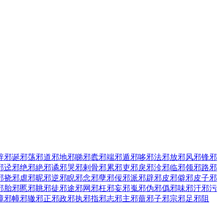
辞
邪诞
邪荡
邪道
邪地
邪睇
邪蠹
邪端
邪遁
邪哆
邪法
邪放
邪风
邪锋
邪
邪迳
邪绝
邪絶
邪谲
邪哭
邪剌骨
邪累
邪吏
邪戾
邪沴
邪临
邪领
邪路
邪
邪挠
邪虐
邪昵
邪逆
邪睨
邪念
邪孽
邪佞
邪派
邪辟
邪皮
邪僻
邪皮子
邪
邪胎
邪慝
邪眺
邪徒
邪途
邪网
邪枉
邪妄
邪嵬
邪伪
邪僞
邪味
邪汙
邪污
障
邪幛
邪辙
邪正
邪政
邪执
邪指
邪志
邪主
邪葘
邪子
邪宗
邪足
邪阻