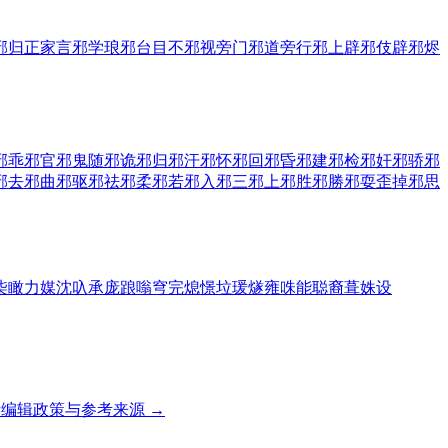
邪归正
家言邪学
琅邪台
目不邪视
旁门邪道
旁行邪上
辟邪伎
辟邪烬
邪
乖邪
官邪
鬼随邪
诡邪
归邪
汗邪
怀邪
回邪
昏邪
建邪
检邪
奸邪
骄邪
邪
去邪
曲邪
驱邪
祛邪
柔邪
若邪
入邪
三邪
上邪
胜邪
勝邪
耍歪掉邪
思
柒
瞰
力
媒
沈
叺
承
庞
踉
嗡
穹
完
熄
憬
垃
瑗
燧
雍
咮
能
聪
裔
葺
姝
设
编辑政策与参考来源 →