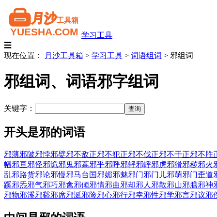
学习工具
☰
现在位置：
月沙工具箱
>
学习工具
>
词语组词
>
邪组词
邪组词、词语邪字组词
关键字：
开头是邪的词语
邪薄
邪陂
邪悖
邪嬖
邪不敌正
邪不犯正
邪不伐正
邪不干正
邪不胜
幅
邪亘
邪怪
邪诡
邪鬼
邪蒿
邪乎
邪呼
邪轷
邪軤
邪虎
邪猾
邪秽
邪火
乱
邪路货
邪论
邪慢
邪马台国
邪媚
邪魅
邪门
邪门儿
邪萌
邪门歪道
蹊
邪炁
邪气
邪巧
邪禽
邪倾
邪情
邪曲
邪却
邪人
邪散
邪山
邪膳
邪神
邪物
邪溪
邪谿
邪席
邪涎
邪险
邪心
邪行
邪幸
邪性
邪学
邪言
邪议
邪