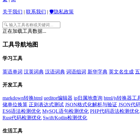
关于我们
|
联系我们
|
🛡️隐私政策
正在加载工具数据...
工具导航地图
学习工具
英语单词
汉英词典
汉语词典
词语组词
新华字典
英文名生成
五
开发工具
markdown转换html
ueditor编辑器
ip归属地查询
html/js转换器工
储单位换算
正则表达式测试
JSON格式化解析与验证
JSON
ES6语法检测优化
MySQL语句检测优化
PHP代码语法检测优化
Rust代码检测优化
Swift/Kotlin检测优化
生活工具