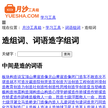
学习工具
☰
现在位置：
月沙工具箱
>
学习工具
>
词语组词
>
造组词
造组词、词语造字组词
关键字：
中间是造的词语
板块构造说
宝顶山摩崖造像
北山摩崖造像
闭门造车
不敢造次
不
堪造就
不可造次
裁造院
创意造言
创造方法
创造工程
创造环境
创
造教育
创造力
创造社
创造性
创造性思维
创造学
创造亚当
登峰造
极
构造地震
构造湖
构造山
构造心理学
娇揉造作
挢揉造作
矫揉造
作
矫柔造作
跻峰造极
救人一命，胜造七级浮图
救人一命，胜造
七级浮屠
立马造桥
龙门造像
内造人儿
遣词造句
遣词造意
巧同造
化
汽车制造厂
人造板
人造冰
人造地球卫星
人造革
人造湖
人造毛