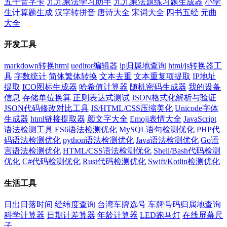
五十音字卡
九九乘法学习助手
九九乘法题练习题生成器
小学
生计算题生成
汉字转拼音
唐诗大全
宋词大全
四书五经
元曲
大全
开发工具
markdown转换html
ueditor编辑器
ip归属地查询
html/js转换器工
具
字数统计
简体繁体转换
文本去重
文本重复项提取
IP地址
提取
ICO图标生成器
哈希值计算器
随机密码生成器
我的设备
信息
存储单位换算
正则表达式测试
JSON格式化解析与验证
JSON代码修改对比工具
JS/HTML/CSS压缩美化
Unicode字体
生成器
html链接提取器
颜文字大全
Emoji表情大全
JavaScript
语法检测工具
ES6语法检测优化
MySQL语句检测优化
PHP代
码语法检测优化
python语法检测优化
Java语法检测优化
Go语
言语法检测优化
HTML/CSS语法检测优化
Shell/Bash代码检测
优化
C#代码检测优化
Rust代码检测优化
Swift/Kotlin检测优化
生活工具
日出日落时间
经纬度查询
台湾车牌选号
车牌号码归属地查询
科学计算器
日期计差算器
年龄计算器
LED跑马灯
在线屏幕尺
子