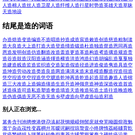
人造棉
人造丝
人造卫星
人造纤维
人造行星
时势造英雄
天造草昧
天造地设
结尾是造的词语
办造
焙造
变造
编造
不造
唱造
抄造
成造
宸造
敕造
创造
慈造
粗制滥
造
大良造
大上造
打造
大造
登造
缔造
锻造
杜造
独造
督造
恩同再造
恩造
发明创造
仿造
翻造
改造
盖造
更造
革造
构造
耇造
搆造
规造
贵
造
谷造
鼓造
汉阳造
涵造
熯造
横造
洪造
鸿造
幻造
胡编乱造
戛戛独
造
建造
贱造
监造
监织造
交造
架造
假造
径造
进造
俊造
隽造
具造
空
造
坤造
劳动改造
类造
良造
两造
满清末造
末造
模造
酿造
捏造
扭造
凭空揑造
凭空捏造
凭空臆造
乾坤再造
乾造
起造
屈造
趣造
人造
镕
造
三大改造
上造
煽造
缮造
生造
升造
神领意造
神造
深造
收造
首造
述造
殊造
司造
私造
塑造
誊造
填造
天造
推造
拓造
土造
往造
晚造
晩
造
伪造
僞造
无恶不造
无造
乡壁虚造
向壁虚造
仙造
邪造
别人正在浏览...
篡
务
含
刊
池
骋
缭
港
饼
尕
滇
郝
茯
惆
规
崐
翎
鬃
庑
就
尞
芜
呦
圆
煊
诳
勉
溉
亍
杂
垚
荗
性
变
靐
稠
廾
耳
暧
诧
嗣
捏
琼
螯
壹
小
终
牌
惰
荔
峪
齉
育
亁
贫
痊
繁
峭
娼
卜
嗤
萎
柱
铂
鲁
嶎
妻
菱
吉
晞
莺
膨
篱
蠢
之
硬
性
疮
沿
凿